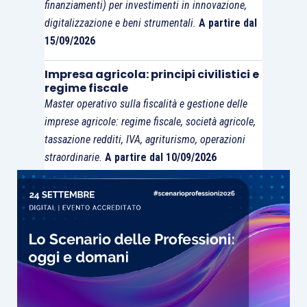
finanziamenti) per investimenti in innovazione,
a prestazioni effettuate entro il
31 dicembre
digitalizzazione e beni strumentali.
A partire dal
2017
e pertanto devono essere applicate le
15/09/2026
aliquote contributive previste per l’ anno
d’imposta 2017 (
24%
per i titolari di pensione e
Impresa agricola: principi civilistici e
regime fiscale
per chi è già assoggettato ad altra previdenza
Master operativo sulla fiscalità e gestione delle
obbligatoria,
32,72%
per coloro che sono privi di
imprese agricole: regime fiscale, società agricole,
altra previdenza obbligatoria e per i quali non è
tassazione redditi, IVA, agriturismo, operazioni
dovuta l’aliquota aggiuntiva per la DIS-COLL
straordinarie.
A partire dal 10/09/2026
oppure, dal 1 luglio 2017,
33,23%
per i soggetti
obbligati anche ad aliquota DIS-COLL).