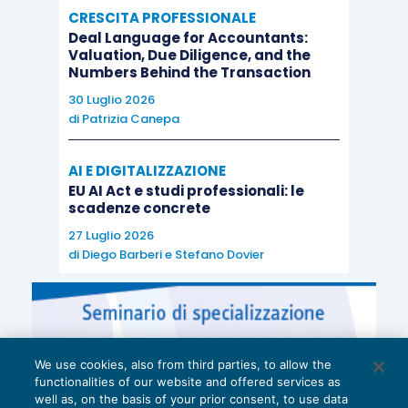
CRESCITA PROFESSIONALE
Deal Language for Accountants:
Valuation, Due Diligence, and the
Numbers Behind the Transaction
30 Luglio 2026
di
Patrizia Canepa
AI E DIGITALIZZAZIONE
EU AI Act e studi professionali: le
scadenze concrete
27 Luglio 2026
di
Diego Barberi
e
Stefano Dovier
We use cookies, also from third parties, to allow the
functionalities of our website and offered services as
well as, on the basis of your prior consent, to use data