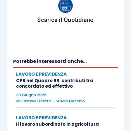
0,22%,
disposta dall’
articolo 7 D.M.
12.07.2007
, in attuazione di quanto
Scarica il Quotidiano
previsto dal
comma 791, L. 296/2006
.
Per i soggetti già
pensionati
o assicurati presso
altre forme previdenziali obbligatorie,
l’aliquota
per il 2018 è stabilita al 24%.
Potrebbe interessarti anche...
Professionisti:
LAVORO E PREVIDENZA
CPB nel Quadro RR: contributi tra
concordato ed effettivo
l’
articolo 1, comma 165, Legge di
30 Giugno 2026
Stabilità 2017
(
232/2016
) ha disposto
di
Cristina Turetta – Studio Necchio
che a decorrere dall’anno 2017, per i
lavoratori autonomi, titolari di posizione
LAVORO E PREVIDENZA
Il lavoro subordinato in agricoltura
fiscale a fini Iva, iscritti alla gestione