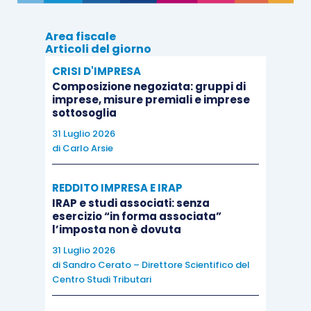
24%
altra tutela pensionistica
Area fiscale
obbligatoria
Articoli del giorno
CRISI D'IMPRESA
Composizione negoziata: gruppi di
imprese, misure premiali e imprese
sottosoglia
31 Luglio 2026
Collaboratori e figure
Aliquota
di
Carlo Arsie
assimilate
2018
REDDITO IMPRESA E IRAP
Soggetti non assicurati
IRAP e studi associati: senza
presso altre forme
esercizio “in forma associata”
l’imposta non è dovuta
pensionistiche obbligatorie
34,23%
31 Luglio 2026
per i quali è prevista la
di
Sandro Cerato – Direttore Scientifico del
contribuzione aggiuntiva
Centro Studi Tributari
DIS-COLL