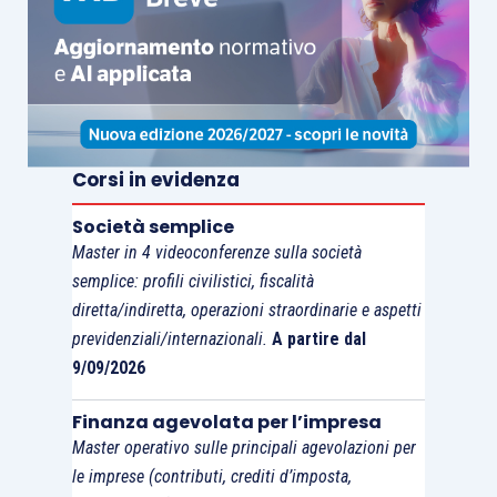
reddito che per l’anno 2018 è stato fissato ad
euro 101.427
, mentre il
reddito minimale per
l’accredito contributivo
ammonta ad
euro
15.710.
Corsi in evidenza
La
circolare Inps 18/2018
ricorda infine che,
come disposto dall’
articolo 51 Tuir
, le somme
Società semplice
corrisposte entro il
12 del mese di gennaio
si
Master in 4 videoconferenze sulla società
semplice: profili civilistici, fiscalità
considerano percepite nel periodo d’imposta
diretta/indiretta, operazioni straordinarie e aspetti
precedente (principio di cassa allargato).
previdenziali/internazionali.
A partire dal
9/09/2026
Ne consegue che il versamento dei contributi a
favore dei
collaboratori
di cui all’
articolo 50,
Finanza agevolata per l’impresa
Master operativo sulle principali agevolazioni per
comma 1, lett. c-bis
,
Tuir
, i cui compensi sono
le imprese (contributi, crediti d’imposta,
assimilati a
redditi di lavoro dipendente
è riferito