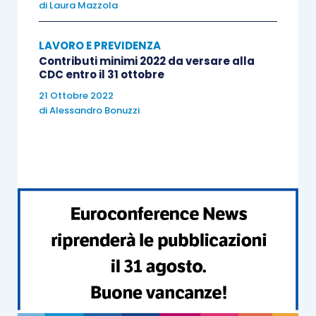
di
Laura Mazzola
Pertanto, le
aliquote
dovute per la contribuzione
alla
Gestione Separata
per l’anno 2018
sono
LAVORO E PREVIDENZA
complessivamente fissate come segue:
Contributi minimi 2022 da versare alla
CDC entro il 31 ottobre
21 Ottobre 2022
di
Alessandro Bonuzzi
Aliquota
Liberi professionisti
2018
Soggetti non assicurati
presso altre forme
25,72%
pensionistiche obbligatorie
Soggetti titolari di
pensione o provvisti di