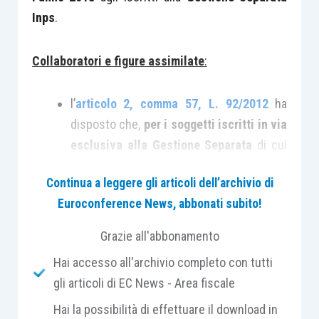
Inps
.
Collaboratori e figure assimilate
:
l’
articolo 2, comma 57, L. 92/2012
ha
disposto che,
per i soggetti iscritti in via
esclusiva alla Gestione Separata
di cui
all’
articolo 2, comma 26, L. 335/1995
Continua a leggere gli articoli dell’archivio di
(quali ad esempio i
collaboratori
Euroconference News, abbonati subito!
coordinati e continuativi
, i soci di società
a responsabilità limitata che
Grazie all'abbonamento
percepiscono compenso in qualità di
Hai accesso all'archivio completo con tutti
amministratori, gli
associati in
gli articoli di EC News - Area fiscale
partecipazione con apporto di solo
Hai la possibilità di effettuare il download in
lavoro
, i
lavoratori autonomi occasionali