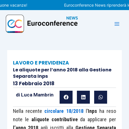
Vai
 vacanze!
Euroconference News riprenderà le pubb
al
contenuto
LAVORO E PREVIDENZA
Le aliquote per l’anno 2018 alla Gestione
Separata Inps
13 Febbraio 2018
di
Luca Mambrin
Nella recente
circolare 18/2018
l’
Inps
ha reso
note le
aliquote contributive
da applicare per
l’anno 2018
agli iscritti alla
Gestione Separata