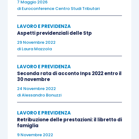
7 Maggio 2026
separata Inps e che non risultano iscritti
di
Euroconference Centro Studi Tributari
ad altre gestioni di previdenza
obbligatoria e che non siano pensionati,
LAVORO E PREVIDENZA
l’aliquota contributiva è stabilita nella
Aspetti previdenziali delle Stp
misura del
25%
;
29 Novembre 2022
non è stato modificato invece quanto
di
Laura Mazzola
previsto in merito all’ulteriore aliquota
contributiva pari allo
0,72%
(tutela relativa
LAVORO E PREVIDENZA
Seconda rata di acconto Inps 2022 entro il
alla
maternità
, agli
assegni per il nucleo
30 novembre
familiare
, alla
degenza ospedaliera
, alla
24 Novembre 2022
malattia
ed al
congedo parentale
).
di
Alessandro Bonuzzi
Per i soggetti già
pensionati
o assicurati presso
LAVORO E PREVIDENZA
altre forme previdenziali obbligatorie,
l’aliquota
Retribuzione delle prestazioni: il libretto di
famiglia
per il 2018 è stabilita al 24%.
9 Novembre 2022