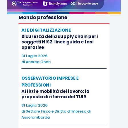
quindi pari a:
Mondo professione
Commercianti
AI E DIGITALIZZAZIONE
Sicurezza della supply chain per i
soggetti NIS2: linee guida e fasi
Titolare di qualunque
€ 3.791,98
operative
età e coadiuvanti o
(3.784,54 IVS +
31 Luglio 2026
coadiutori di età
di
Andrea Onori
7,44 maternità)
superiore ai 21 anni
OSSERVATORIO IMPRESE E
Titolare di qualunque
PROFESSIONI
€ 3.320,68
età e coadiuvanti o
Affitti e mobilità del lavoro: la
(3.313,24 IVS +
proposta di riforma del TUIR
coadiutori di età non
7,44 maternità)
31 Luglio 2026
superiore ai 21 anni
di
Settore Fisco e Diritto d’Impresa di
Assolombarda
In merito ai
termini e alle modalità di