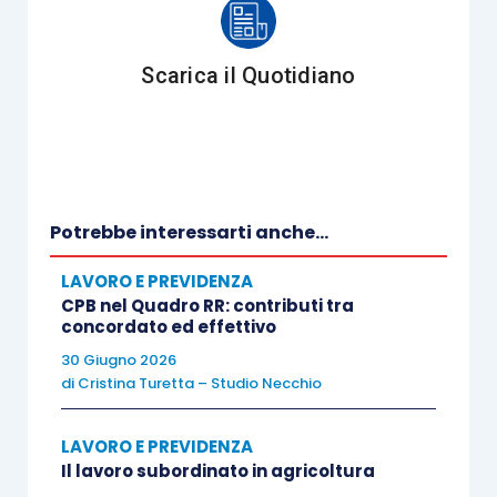
(riduzione di tre punti percentuali).
Scarica il Quotidiano
Quindi, tenendo presente
che per l’anno 2018
:
il
reddito minimo annuo
da prendere in
considerazione ai fini del calcolo del
contributo IVS dovuto dagli artigiani e
Potrebbe interessarti anche...
commercianti è pari ad
€ 15.710
; la
LAVORO E PREVIDENZA
circolare precisa che per l’anno 2018 il
CPB nel Quadro RR: contributi tra
reddito minimo annuo da prendere in
concordato ed effettivo
considerazione ai fini del calcolo del
30 Giugno 2026
contributo IVS dovuto
è diverso rispetto
di
Cristina Turetta – Studio Necchio
all’anno precedente,
a causa della
variazione dell’1,1% dell’indice dei prezzi
LAVORO E PREVIDENZA
Il lavoro subordinato in agricoltura
al consumo tra il periodo gennaio 2016 –