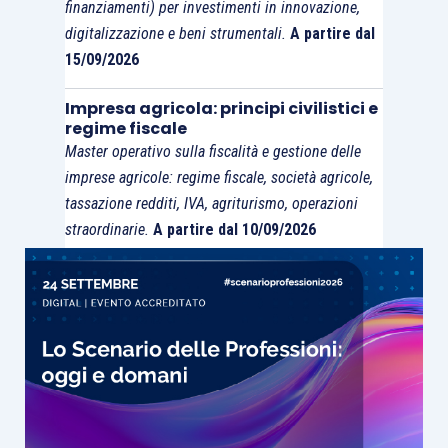
finanziamenti) per investimenti in innovazione,
Fino a €
digitalizzazione e beni strumentali.
A partire dal
24,09%
21,09%
46.630
15/09/2026
Impresa agricola: principi civilistici e
Da € 46.630
regime fiscale
fino a €
Master operativo sulla fiscalità e gestione delle
77.717 (o €
imprese agricole: regime fiscale, società agricole,
101.427 per i
tassazione redditi, IVA, agriturismo, operazioni
lavoratori
straordinarie.
A partire dal 10/09/2026
25,09%
22,09%
privi di
anzianità
contributiva
al
31/12/1995).
Il
contributo
calcolato sul
reddito minimale
sarà