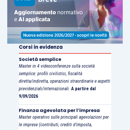
Titolare di qualunque
€ 3.306,54
età e coadiuvanti o
(3.299,10 IVS
coadiutori di età non
+ 7,44
superiore ai 21 anni
maternità)
Corsi in evidenza
Aliquote, agevolazioni previste, reddito minimale
Società semplice
Master in 4 videoconferenze sulla società
e massimale per
la gestione commercianti
sono
semplice: profili civilistici, fiscalità
riepilogate nelle seguente tabella:
diretta/indiretta, operazioni straordinarie e aspetti
previdenziali/internazionali.
A partire dal
9/09/2026
ETÀ
COLLABORATOR
SUPERIORE
ETÀ NON
REDDITO
Finanza agevolata per l’impresa
21 ANNI
SUPERIORE 21
Master operativo sulle principali agevolazioni per
ALIQUOTA
ANNI ALIQUOTA
le imprese (contributi, crediti d’imposta,