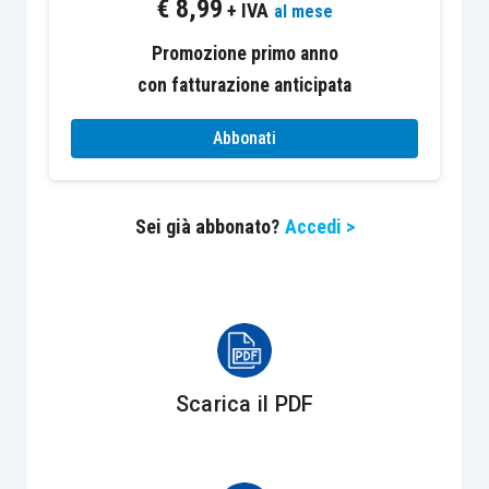
€
8,99
definitiva dell’attività commerciale;
+ IVA
al mese
l’obbligo del versamento di tale contributo
Promozione primo anno
è stato prorogato fino al 31 dicembre
con fatturazione anticipata
2018; è dovuto per entrambe le gestioni
(artigiani e commercianti) un contributo
Abbonati
per
le prestazioni di maternità
stabilito
nella misura di
euro 0,62 mensili
(euro
Sei già abbonato?
Accedi >
7,44 annuale);
viene
confermata
anche per l’anno 2018
la
riduzione del 50%
dei contributi dovuti
da artigiani e commercianti
con
più di
sessantacinque anni di età
, già
pensionati presso le gestioni dell’Istituto;
Scarica il PDF
vengono confermate anche le
agevolazioni previste
per coadiuvanti e
coadiutori
di
età inferiore a ventuno anni