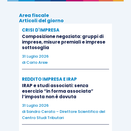
ETÀ
ETÀ NON
SUPERIORE
Area fiscale
SUPERIORE 21
Articoli del giorno
21 ANNI
ANNI
REDDITO
CRISI D'IMPRESA
Composizione negoziata: gruppi di
ALIQUOTA
imprese, misure premiali e imprese
ALIQUOTA
sottosoglia
31 Luglio 2026
di
Carlo Arsie
Fino a €
24,00%
21,00%
46.630
REDDITO IMPRESA E IRAP
IRAP e studi associati: senza
esercizio “in forma associata”
Da € 46.630
l’imposta non è dovuta
fino a €
31 Luglio 2026
77.717 (o €
di
Sandro Cerato – Direttore Scientifico del
101.427 per i
Centro Studi Tributari
lavoratori
25,00%
22,00%