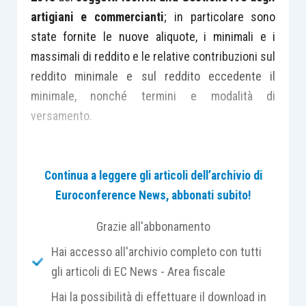
artigiani e commercianti
; in particolare sono
state fornite le nuove aliquote, i minimali e i
massimali di reddito e le relative contribuzioni sul
reddito minimale e sul reddito eccedente il
minimale, nonché termini e modalità di
versamento.
In premessa la circolare ricorda che l’
articolo 24,
Continua a leggere gli articoli dell’archivio di
comma 22, D.L. 201/2011
, ha previsto che, con
Euroconference News, abbonati subito!
effetto dal
1 gennaio 2012
, le
aliquote
contributive
pensionistiche di finanziamento e di
Grazie all'abbonamento
computo delle gestioni pensionistiche dei
Hai accesso all'archivio completo con tutti
lavoratori artigiani e commercianti iscritti alle
gli articoli di EC News - Area fiscale
gestioni autonome dell’INPS
sono incrementate
di 1,3 punti percentuali
e successivamente di
Hai la possibilità di effettuare il download in