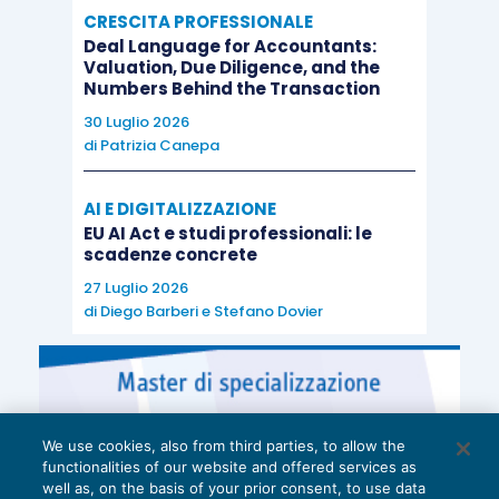
CRESCITA PROFESSIONALE
versamento
i contributi sul
reddito minimale
Deal Language for Accountants:
devono essere versati, mediante modello F24
Valuation, Due Diligence, and the
Numbers Behind the Transaction
calcolato direttamente dall’INPS, in
quattro rate
30 Luglio 2026
di importo fisso
da pagare a scadenze
di
Patrizia Canepa
prestabilite:
AI E DIGITALIZZAZIONE
I° rata fissa:
16 maggio 2018
;
EU AI Act e studi professionali: le
scadenze concrete
II° rata fissa:
21 agosto 2018
;
27 Luglio 2026
III° rata fissa:
16 novembre 2018
;
di
Diego Barberi
e
Stefano Dovier
IV° rata fissa:
18 febbraio 2019
.
I contributi dovuti sulla quota
di reddito
eccedente il minimale
, a titolo di
saldo 2017
e
di
We use cookies, also from third parties, to allow the
primo e secondo acconto 2018
devono essere
functionalities of our website and offered services as
invece effettuati
entro
i termini previsti per il
well as, on the basis of your prior consent, to use data