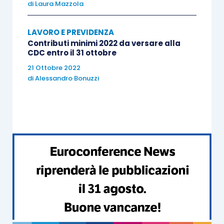
di
Laura Mazzola
reddito minimale
di € 15.710 sono dovuti
sulla base delle aliquote previste fino al
LAVORO E PREVIDENZA
limite della prima fascia di retribuzione
Contributi minimi 2022 da versare alla
CDC entro il 31 ottobre
annua pensionabile pari, per l’anno 2018
21 Ottobre 2022
ad
€ 46.630
; per i redditi superiori a €
di
Alessandro Bonuzzi
46.630 annui resta confermato l’aumento
dell’aliquota di
un punto percentuale
,
come disposto dall’
articolo 3-ter D.L.
384/1992
, convertito nella
L. 438/1992.
.
Aliquote, agevolazioni previste, reddito minimale
e massimale per
la gestione artigiani
sono
riepilogate nelle seguente tabella:
COLLABORATOR