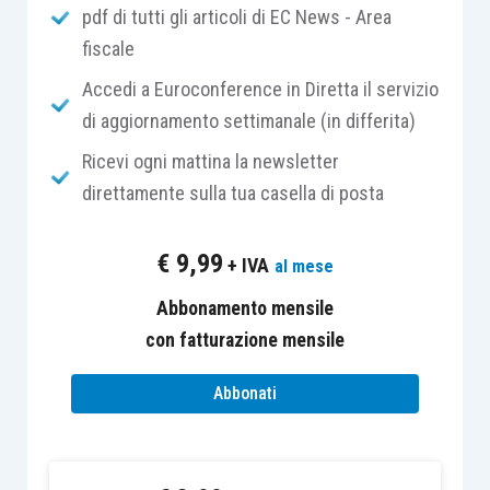
0,45 punti percentuali
ogni anno fino a
pdf di tutti gli articoli di EC News - Area
raggiungere
il livello del 24%
.
fiscale
Accedi a Euroconference in Diretta il servizio
Pertanto l’aliquota contributiva per il
di aggiornamento settimanale (in differita)
finanziamento delle gestioni pensionistiche dei
Ricevi ogni mattina la newsletter
lavoratori artigiani e commercianti, per
l’anno
direttamente sulla tua casella di posta
2018
, è pari al
24,00 %.
€
9,99
+ IVA
al mese
Inoltre viene confermato che:
Abbonamento mensile
per i soli iscritti alla gestione
con fatturazione mensile
commercianti l’ aliquota del 24,00% deve
Abbonati
essere aumentata dello
0,09%
a titolo di
aliquota aggiuntiva
destinata
all’indennizzo per la cessazione