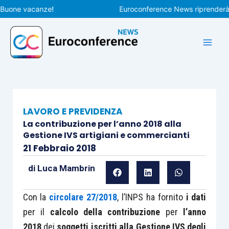
Vai
ne vacanze!
Euroconference News riprenderà le pu
al
contenuto
LAVORO E PREVIDENZA
La contribuzione per l’anno 2018 alla
Gestione IVS artigiani e commercianti
21 Febbraio 2018
di
Luca Mambrin
Con la
circolare 27/2018
, l’INPS ha fornito
i dati
per il
calcolo della contribuzione
per
l’anno
2018
dei
soggetti iscritti alla Gestione IVS degli