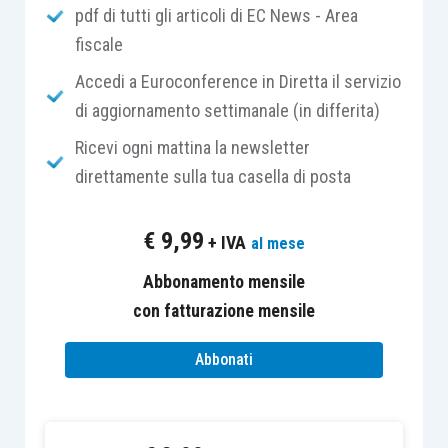
zombie
” ovvero sotto il controllo totale di
pdf di tutti gli articoli di EC News - Area
qualche cyber criminale e neanche lo sanno.
fiscale
Accedi a Euroconference in Diretta il servizio
Il mercato del crimine
di aggiornamento settimanale (in differita)
Il mercato della criminalità informatica fattura
Ricevi ogni mattina la newsletter
svariati miliardi di euro ogni anno. Si tratta di un
direttamente sulla tua casella di posta
sistema collaudato e molto efficiente, che si basa
principalmente sul furto dei dati delle carte di
€
9,99
+ IVA
credito. Una vera miniera d’oro che la malavita
al mese
utilizza per rubare denaro a banche, istituti di
Abbonamento mensile
credito e persone comuni. Secondo
con fatturazione mensile
Kaspersky Lab
, ogni giorno compaiono circa
315.000 nuovi esempi di software dannosi
e non
Abbonati
esiste sistema operativo che oggi possa essere
considerato sicuro.
Quando si parla di