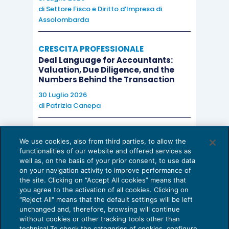
di
Settore Fisco e Diritto d’Impresa di
Assolombarda
CRESCITA PROFESSIONALE
Deal Language for Accountants:
Valuation, Due Diligence, and the
Numbers Behind the Transaction
30 Luglio 2026
di
Patrizia Canepa
AI E DIGITALIZZAZIONE
We use cookies, also from third parties, to allow the
EU AI Act e studi professionali: le
functionalities of our website and offered services as
scadenze concrete
well as, on the basis of your prior consent, to use data
on your navigation activity to improve performance of
27 Luglio 2026
the site. Clicking on “Accept All cookies” means that
di
Diego Barberi
e
Stefano Dovier
you agree to the activation of all cookies. Clicking on
"Reject All" means that the default settings will be left
unchanged and, therefore, browsing will continue
without cookies or other tracking tools other than
technical To check the categories of cookies, configure