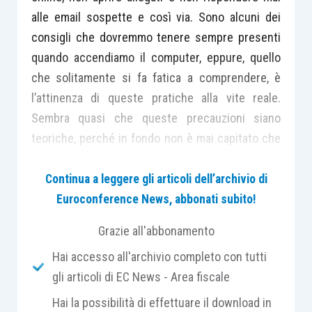
alle email sospette e così via. Sono alcuni dei
consigli che dovremmo tenere sempre presenti
quando accendiamo il computer, eppure, quello
che solitamente si fa fatica a comprendere, è
l’attinenza di queste pratiche alla vite reale.
Sembra quasi che queste precauzioni siano
teoriche, perché in fondo non è mai capitato che
qualcuno abbia
rubato i nostri dati
. Statisticamente è così, solo
Continua a leggere gli articoli dell’archivio di
una piccola parte delle persone che navigano su
Euroconference News, abbonati subito!
Internet subisce un’infezione di qualche virus o
Grazie all'abbonamento
un attacco da parte di un hacker, ma è anche
Hai accesso all'archivio completo con tutti
vero, che tanti hanno il proprio computer infetto,
gli articoli di EC News - Area fiscale
trasformato in quello che in gergo viene chiamato
“
Hai la possibilità di effettuare il download in