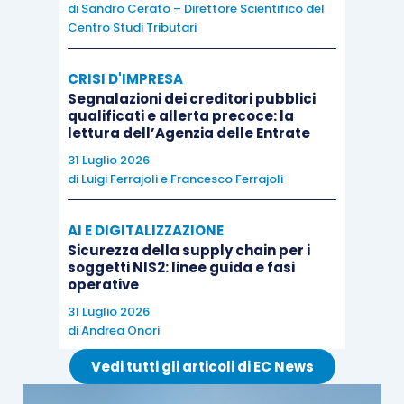
di
Sandro Cerato – Direttore Scientifico del
una scansione di ogni file che ci sembra
Centro Studi Tributari
sospetto, prima di fare clic e cercare di aprirlo.
Per scoprire gli allegati di posta che si
CRISI D'IMPRESA
nascondono con il trucco della doppia
Segnalazioni dei creditori pubblici
qualificati e allerta precoce: la
estensione, basta
lettura dell’Agenzia delle Entrate
impostare Windows in modo da fargli
31 Luglio 2026
visualizzare sempre l’estensione completa dei
di
Luigi Ferrajoli
e
Francesco Ferrajoli
file
. Se notiamo un file, come l’esempio riportato
prima, eliminiamo immediatamente la mail.
AI E DIGITALIZZAZIONE
Sicurezza della supply chain per i
C’è anche un trucco per essere più sicuri quando
soggetti NIS2: linee guida e fasi
inseriamo dati sensibili all’interno di un sito.
operative
Ricordiamoci che i keylogger registrano le
31 Luglio 2026
di
Andrea Onori
comunicazioni fra la tastiera fisica e il computer,
se invece usiamo
Vedi tutti gli articoli di EC News
la tastiera virtuale di Windows o di OS X