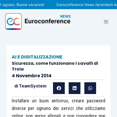
Vai
gosto. Buone vacanze!
Euroconference News riprenderà le pubb
al
contenuto
AI E DIGITALIZZAZIONE
Sicurezza, come funzionano i cavalli di
Troia
4 Novembre 2014
di
TeamSystem
Installare un buon antivirus, creare password
diverse per ognuno dei servizi che utilizziamo
online, non aprire allegati e non rispondere mai