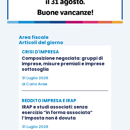
perdere tempo a controllare un gran numero di
dati per estrarre quello che gli interessa. Il
keylogger registra il codice della nostra carta
durante un acquisto e legge le credenziali per
accedere al sito della banca, dopodiché invia i
Area fiscale
Articoli del giorno
dati a chi lo ha programmato. Non servirà a nulla
CRISI D'IMPRESA
cambiare i codici se il nostro computer è infetto,
Composizione negoziata: gruppi di
perché tutto ciò che viene digitato sulla tastiera,
imprese, misure premiali e imprese
sarà registrato!
sottosoglia
31 Luglio 2026
di
Carlo Arsie
Come difendersi
Come abbiamo detto prima, un trojan horse è
REDDITO IMPRESA E IRAP
difficile da individuare una volta installato perché
IRAP e studi associati: senza
sa benissimo come nascondersi e mimetizzarsi.
esercizio “in forma associata”
l’imposta non è dovuta
Dobbiamo quindi evitare di installarlo,
31 Luglio 2026
aggiornando sempre il nostro antivirus e facendo