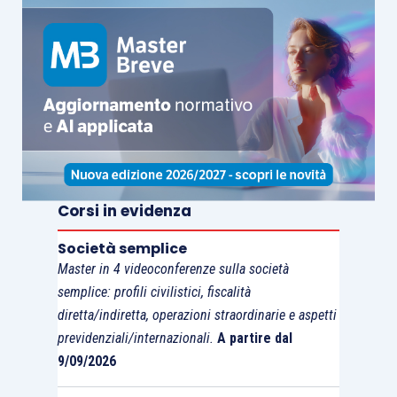
potremmo digitare senza essere tracciati, anche
in presenza di software maligno nel computer.
L’utilizzo della tastiera virtuale è una buona
prassi che dovremmo adottare tutte le volte che
eseguiamo operazioni delicate.
Corsi in evidenza
Società semplice
Master in 4 videoconferenze sulla società
semplice: profili civilistici, fiscalità
diretta/indiretta, operazioni straordinarie e aspetti
previdenziali/internazionali.
A partire dal
9/09/2026