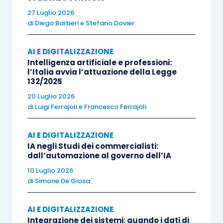
contenuto nel file che installa nel computer il
27 Luglio 2026
cavallo di Troia. Non ci accorgeremo di nulla,
di
Diego Barberi
e
Stefano Dovier
magari faremo più volte clic sul file perché
l’immagine non si apre e alla fine penseremo
AI E DIGITALIZZAZIONE
semplicemente che non funziona. Eppure, ormai il
Intelligenza artificiale e professioni:
l’Italia avvia l’attuazione della Legge
danno è fatto perché, inconsapevolmente,
132/2025
abbiamo installato nel nostro computer un codice
20 Luglio 2026
maligno che apre un varco verso l’esterno e
di
Luigi Ferrajoli
e
Francesco Ferrajoli
permette a chi lo ha programmato di fare quello
che vuole. Una volta colpiti da un “cavallo di
AI E DIGITALIZZAZIONE
Troia”, è molto difficile rilevarlo. Questi virus,
IA negli Studi dei commercialisti:
dall’automazione al governo dell’IA
infatti, usano delle tecniche particolari per
10 Luglio 2026
nascondersi e spesso si servono di strumenti
di
Simone De Giosa
avanzati per bloccare l’attività dell’antivirus.
Accorgersi della loro presenza è molto difficile:
AI E DIGITALIZZAZIONE
non rallentano il computer e non modificano
Integrazione dei sistemi: quando i dati di