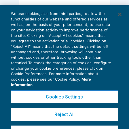
AI E DIGITALIZZAZIONE
We use cookies, also from third parties, to allow the
EU AI Act e studi professionali: le
functionalities of our website and offered services as
scadenze concrete
well as, on the basis of your prior consent, to use data
on your navigation activity to improve performance of
27 Luglio 2026
the site. Clicking on “Accept All cookies” means that
di
Diego Barberi
e
Stefano Dovier
you agree to the activation of all cookies. Clicking on
"Reject All" means that the default settings will be left
unchanged and, therefore, browsing will continue
without cookies or other tracking tools other than
technical To check the categories of cookies, configure
or change your cookie preferences, please click on
Cookie Preferences. For more information about
Privacy Policy
cookies, please see our Cookie Policy.
More
Cookie Policy
information
Euroconference NEWS è una testata registrata al Tribunale di Milano Reg. n. 8556/2026
Cookies Settings
Direttore responsabile Sandro Cerato
Copyright 2016 ©
Gruppo Euroconference S.p.A.
v2.32.4
Reject All
Piazza Luigi Einaudi, 10N01 - 20124 Milano - info@ecnews.it
Capitale Sociale € 300.000,00 i.v. C.F. P.IVA Iscrizione Registro Imprese di Milano