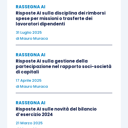
questa nuova funzione è possibile
far lavorare il
RASSEGNA AI
Risposte AI sulla disciplina dei rimborsi
sistema di intelligenza artificiale
non solo
spese per missioni o trasferte dei
all’interno del
perimetro delle schede autorali
lavoratori dipendenti
(curate dai professionisti del Centro Studi
31 Luglio 2025
di
Mauro Muraca
Euroconference), ma anche
nell’ambito delle
fonti ufficiali
: prassi
Agenzia delle entrate
,
RASSEGNA AI
Giurisprudenza di legittimità
e, da settembre,
Risposte AI sulla gestione della
anche
normativa nazionale e regionale.
partecipazione nel rapporto soci-società
di capitali
17 Aprile 2025
di
Mauro Muraca
RASSEGNA AI
Risposte AI sulle novità del bilancio
d’esercizio 2024
21 Marzo 2025