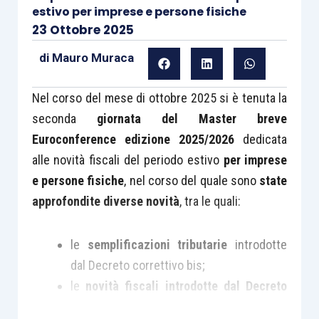
estivo per imprese e persone fisiche
23 Ottobre 2025
di
Mauro Muraca
Nel corso del mese di ottobre 2025 si è tenuta la
seconda
giornata del Master breve
Euroconference edizione 2025/2026
dedicata
alle novità fiscali del periodo estivo
per imprese
e persone fisiche
, nel corso del quale sono
state
approfondite diverse novità
, tra le quali:
le
semplificazioni tributarie
introdotte
dal Decreto correttivo bis;
le
novità fiscali introdotte dal Decreto
fiscale
(D.L. 84/2025);