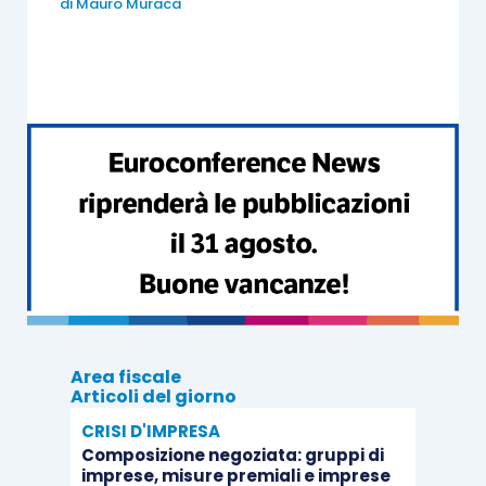
di
Mauro Muraca
Segnalo, infine, l’importanza di
definire l’ambito
delle informazioni su cui far lavorare Esperto
AI
, delimitando il perimetro ai documenti a cui la
stessa può accedere, al fine di ridurre ai
minimi
termini eventuali contrasti tra le diverse fonti
selezionate.
Area fiscale
Articoli del giorno
CRISI D'IMPRESA
Composizione negoziata: gruppi di
imprese, misure premiali e imprese