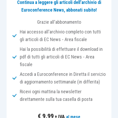
Continua a leggere gli articoli dell’archivio di
i
controlli propedeutici all’invio delle
Euroconference News, abbonati subito!
dichiarazioni
;
le
principali novità di prassi e
Grazie all'abbonamento
giurisprudenza
in tema di
detrazioni
Hai accesso all'archivio completo con tutti
edilizie
e in materia di
concessione in
gli articoli di EC News - Area fiscale
uso promiscuo ai dipendenti di
autoveicoli.
Hai la possibilità di effettuare il download in
pdf di tutti gli articoli di EC News - Area
Abbiamo interrogato il nostro sistema di
fiscale
intelligenza artificiale, ponendo alcuni dei quesiti
Accedi a Euroconference in Diretta il servizio
formulati in diretta dai partecipanti
e che di
di aggiornamento settimanale (in differita)
seguito si ripropongono.
Ricevi ogni mattina la newsletter
direttamente sulla tua casella di posta
€
9,99
+ IVA
al mese