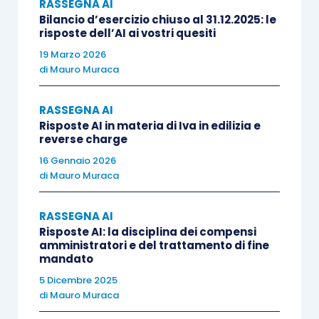
RASSEGNA AI
Bilancio d’esercizio chiuso al 31.12.2025: le
risposte dell’AI ai vostri quesiti
19 Marzo 2026
di
Mauro Muraca
RASSEGNA AI
Risposte AI in materia di Iva in edilizia e
reverse charge
16 Gennaio 2026
di
Mauro Muraca
RASSEGNA AI
Approfitto dell’occasione per informare che è
Risposte AI: la disciplina dei compensi
amministratori e del trattamento di fine
possibile estendere il perimetro della ricerca,
mandato
mediante l’utilizzo della nuova funzionalità
5 Dicembre 2025
“Esperto AI ”, a cui è possibile accedere
di
Mauro Muraca
cliccando in calce alla chatbot. Utilizzando