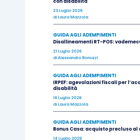
con disabilità
raccolti per finalità determinat
23 Luglio 2026
in modo che non sia incompatibile
di
Laura Mazzola
adeguati
,
pertinenti
e
limitati
a 
sono trattati;
GUIDA AGLI ADEMPIMENTI
esatti
e, se necessario,
aggiorn
Disallineamenti RT-POS: vademec
ragionevoli per
cancellare o re
21 Luglio 2026
alle finalità per le quali sono tratt
di
Alessandro Bonuzzi
conservati
in una forma che con
arco di tempo
non superiore a
GUIDA AGLI ADEMPIMENTI
IRPEF: agevolazioni fiscali per l’a
trattati
;
disabilità
trattati in maniera da garant
16 Luglio 2026
compresa la
protezione
, media
di
Laura Mazzola
trattamenti non autorizzati o ill
accidentali
.
GUIDA AGLI ADEMPIMENTI
Bonus Casa: acquisto precluso al
Si precisa che, ai sensi del successivo
14 Luglio 2026