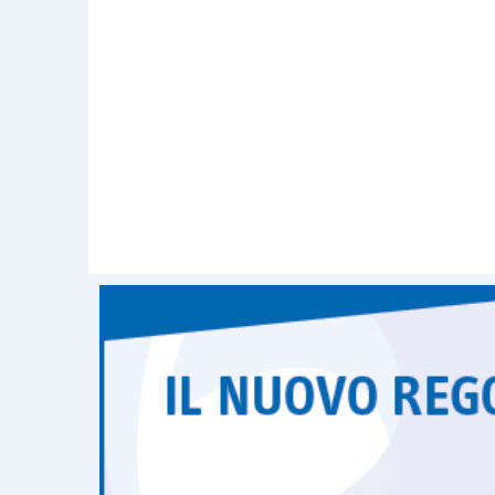
legittimo interesse del titolare 
spetta all’Autorità ma è compit
nuovo principio di “
responsabil
Tranne qualche piccola differenza, g
sostanziale continuità tra le
ipotesi di 
quelle richiamate dal
Regolamento
.
E’ tuttavia da precisare che nel caso in 
Regolamento
richiede che l’interess
l’
articolo 22 Regolamento
precisa che u
unicamente sul trattamento automat
“esplicito”
dell’interessato.
Come pare evidente il consenso non de
scritta
sia l’unica a garantirne l’
inequivo