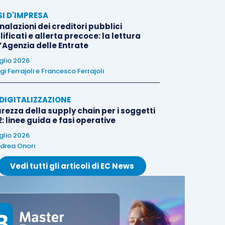
SI D'IMPRESA
alazioni dei creditori pubblici
ificati e allerta precoce: la lettura
l’Agenzia delle Entrate
uglio 2026
igi Ferrajoli
e
Francesco Ferrajoli
E DIGITALIZZAZIONE
rezza della supply chain per i soggetti
: linee guida e fasi operative
uglio 2026
drea Onori
Vedi tutti gli articoli di EC News