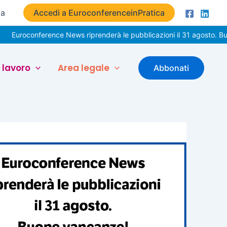
ta
Accedi a EuroconferenceinPratica
conference News riprenderà le pubblicazioni il 31 agosto. Buone vac
 lavoro
Area legale
Abbonati