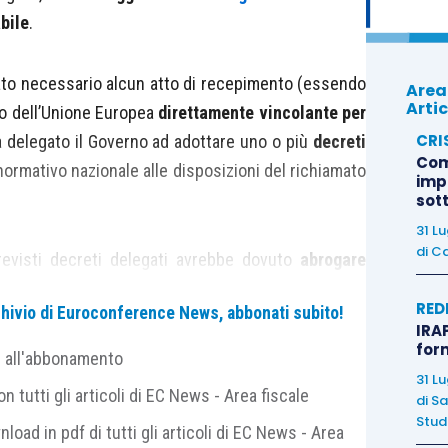
bile
.
ato necessario alcun atto di recepimento (essendo
Area
Artic
co dell’Unione Europea
direttamente vincolante per
CRI
 delegato il Governo ad adottare uno o più
decreti
Com
normativo nazionale alle disposizioni del richiamato
imp
sot
31 L
di
Ca
revisti decreti delegati avrebbe dovuto
abrogare
ice privacy
(D.Lgs. 196/2003)
incompatibili
con il
RED
archivio di Euroconference News, abbonati subito!
e vigenti
e adeguando il
sistema sanzionatorio
IRAP
for
e all'abbonamento
31 L
 tutti gli articoli di EC News - Area fiscale
di
Sa
 dei Ministri ha approvato, in esame preliminare, un
Studi
nload in pdf di tutti gli articoli di EC News - Area
ede la totale
abrogazione
del
codice privacy
: scelta