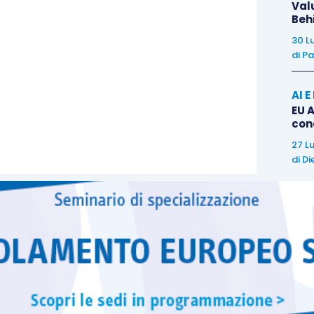
Val
o del terzo e diritti e libertà dell’interessato non
Beh
o dello stesso titolare. Trova così espressione il
30 L
izzazione
”.
di
Pa
ià segnalata, possiamo ritenere che vi sia una
AI 
liceità
del trattamento previste dal
codice privacy
e
EU A
con
27 L
di
Di
cui il trattamento riguardi
dati sensibili
, l’articolo
9
ato presti il suo
consenso “esplicito”
. Parimenti,
no dei presupposti legittimanti le decisioni basate
izzato, compresa la
profilazione
, è il
consenso
ve essere fornito per iscritto, sebbene la
forma
cabilità
.