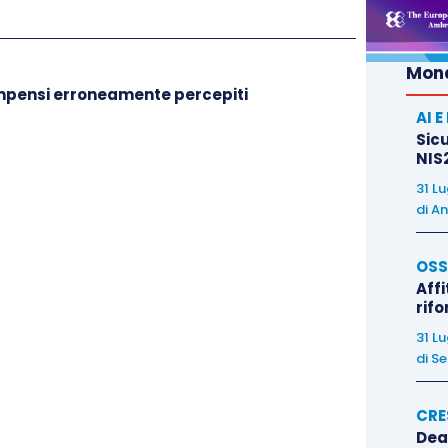
oni di cui al precedente punto
sub a)
– solo se
 trattamento dei propri dati personali per una o più
Mond
compensi erroneamente percepiti
AI 
’esecuzione di un
contratto
di cui l’interessato è
Sicu
NIS2
precontrattuali
adottate su richiesta dello stesso;
31 L
r adempiere un
obbligo legale
al quale è soggetto il
di
An
io per la salvaguardia degli
interessi vitali
OSS
sona fisica;
Affi
rif
l’esecuzione di un
compito di interesse pubblico
o
31 L
bblici poteri
di cui è investito il titolare del
di
Se
per il perseguimento del
legittimo interesse del
CRE
rzi. A differenza del passato il bilanciamento fra
Dea