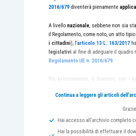
2016/679
diventerà pienamente
applica
A livello
nazionale
, sebbene non sia st
il Regolamento, come noto, un atto tipi
i cittadini
), l’
articolo 13 L. 163/2017
ha
legislativi
al fine di adeguare il quadro 
Regolamento UE n. 2016/679
.
Più precisamente, il Governo, con i p
espressamente le
disposizioni
del
cod
Continua a leggere gli articoli dell’
Regolamento UE
,
coordinando le norm
penale e amministrativo.
Grazi
Hai accesso all'archivio completo con
Il
21 marzo
sorso, tuttavia, il Consiglio
Hai la possibilità di effettuare il dow
decreto legislativo che addirittura prev