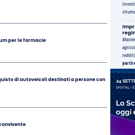
e
, esplicite e legittime, e successivamente trattati
invest
 con tali finalità;
strume
quanto necessario rispetto alle finalità per le quali
Impre
regi
ati
; devono quindi essere adottate tutte le misure
Master
um per le farmacie
ttificare tempestivamente
i dati inesatti rispetto
agrico
ati;
reddit
senta l’identificazione degli interessati per un
partir
l conseguimento delle finalità per le quali sono
cquisto di autoveicoli destinati a persone con
ire un’
adeguata sicurezza dei dati personali
,
nte misure tecniche e organizzative adeguate, da
eciti e dalla
perdita
, dalla
distruzione
o dal
danno
 convivente
articolo 6 Regolamento 679/2016
, il trattamento è