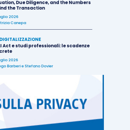
uation, Due Diligence, and the Numbers
ind the Transaction
uglio 2026
trizia Canepa
E DIGITALIZZAZIONE
I Act e studi professionali: le scadenze
crete
uglio 2026
ego Barberi
e
Stefano Dovier