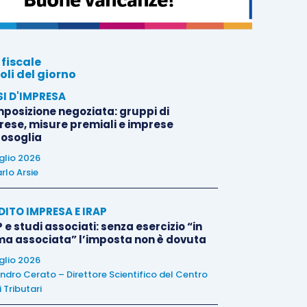
 fiscale
oli del giorno
SI D'IMPRESA
posizione negoziata: gruppi di
rese, misure premiali e imprese
tosoglia
uglio 2026
rlo Arsie
DITO IMPRESA E IRAP
 e studi associati: senza esercizio “in
ma associata” l’imposta non è dovuta
uglio 2026
ndro Cerato – Direttore Scientifico del Centro
 Tributari