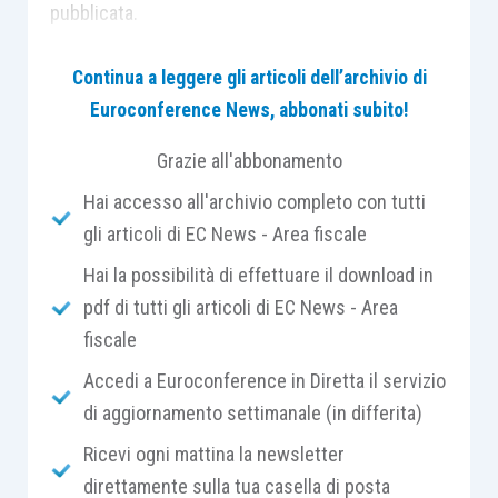
pubblicata.
Continua a leggere gli articoli dell’archivio di
Si ricorda che la norma richiamata prevede che
Euroconference News, abbonati subito!
“
In deroga a quanto stabilito dall’articolo 7-ter,
comma 1, lettera b),
non si considerano effettuate
Grazie all'abbonamento
nel territorio dello Stato
le seguenti prestazioni di
Hai accesso all'archivio completo con tutti
servizi, quando sono rese a
committenti non
gli articoli di EC News - Area fiscale
soggetti passivi domiciliati e residenti fuori della
Comunità
: … c) le prestazioni di
consulenza e
Hai la possibilità di effettuare il download in
assistenza tecnica o legale
nonché quelle di
pdf di tutti gli articoli di EC News - Area
elaborazione e fornitura di dati e simili
”.
fiscale
Accedi a Euroconference in Diretta il servizio
È, peraltro, importante evidenziare che, tale
di aggiornamento settimanale (in differita)
regime di esclusione dall’Iva
trova applicazione
Ricevi ogni mattina la newsletter
anche laddove l’
utilizzazione
del servizio
direttamente sulla tua casella di posta