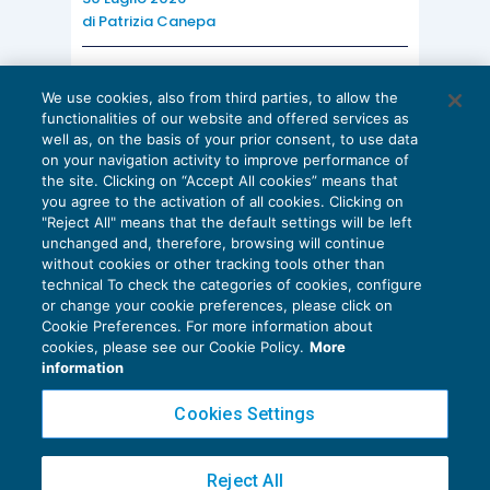
di
Patrizia Canepa
AI E DIGITALIZZAZIONE
We use cookies, also from third parties, to allow the
EU AI Act e studi professionali: le
functionalities of our website and offered services as
scadenze concrete
well as, on the basis of your prior consent, to use data
on your navigation activity to improve performance of
27 Luglio 2026
the site. Clicking on “Accept All cookies” means that
di
Diego Barberi
e
Stefano Dovier
you agree to the activation of all cookies. Clicking on
"Reject All" means that the default settings will be left
unchanged and, therefore, browsing will continue
without cookies or other tracking tools other than
technical To check the categories of cookies, configure
or change your cookie preferences, please click on
Cookie Preferences. For more information about
Privacy Policy
cookies, please see our Cookie Policy.
More
Cookie Policy
information
Euroconference NEWS è una testata registrata al Tribunale di Milano Reg. n. 8556/2026
Cookies Settings
Direttore responsabile Sandro Cerato
Copyright 2016 ©
Gruppo Euroconference S.p.A.
v2.32.4
Reject All
Piazza Luigi Einaudi, 10N01 - 20124 Milano - info@ecnews.it