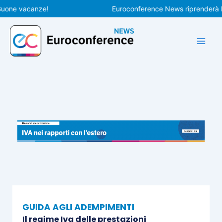
Vai
e vacanze!
Euroconference News riprenderà le pub
al
contenuto
GUIDA AGLI ADEMPIMENTI
Il regime Iva delle prestazioni