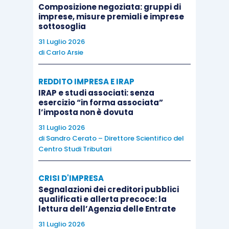
consiglia
,
assiste
e
guida
il proprio cliente,
Composizione negoziata: gruppi di
imprese, misure premiali e imprese
essendo egli un soggetto qualificato nella
sottosoglia
materia. Deve, invece, ritersi esclusa, dal
31 Luglio 2026
perimetro consulenziale l’attività redazionale di
di
Carlo Arsie
perizie
, alla cui base c’è una
stima oggettiva
.
REDDITO IMPRESA E IRAP
IRAP e studi associati: senza
esercizio “in forma associata”
l’imposta non è dovuta
31 Luglio 2026
di
Sandro Cerato – Direttore Scientifico del
Centro Studi Tributari
CRISI D'IMPRESA
Segnalazioni dei creditori pubblici
qualificati e allerta precoce: la
lettura dell’Agenzia delle Entrate
31 Luglio 2026