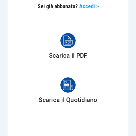
Sei già abbonato?
Accedi >
Italia;
del
permesso
di
soggiorno
in Italia;
della
cittadinanza
italiana
.
Ad esempio, l’avvocato fornisce
supporto
consulenziale ai cittadini americani residenti
Scarica il PDF
negli Stati Uniti
per la presentazione della
domanda
di
cittadinanza
italiana
tramite
discendenza italiana
.
L’Attività giudiziale, invece, consiste
Scarica il Quotidiano
nell’assistere il Cliente extra-Ue nel
contenzioso
civile
in materia di immigrazione che dovesse
sorgere tra il Cliente extra-Ue stesso e
l’ente/organo statale preposto in caso di
diniego