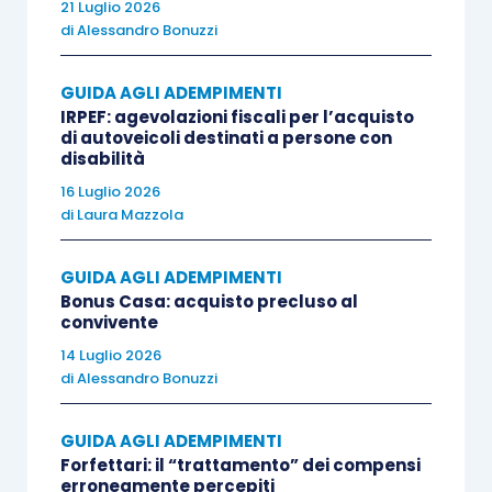
professionista.
21 Luglio 2026
di
Alessandro Bonuzzi
In effetti, nel caso prospettato, il
dubbio
GUIDA AGLI ADEMPIMENTI
interpretativo
è collegato alla declinazione della
IRPEF: agevolazioni fiscali per l’acquisto
nozione di “
prestazioni di consulenza e assistenza
di autoveicoli destinati a persone con
disabilità
tecnica e legale
”. Al riguardo, la DRE del Veneto
16 Luglio 2026
rappresenta che devono
ritenersi tutt’ora validi
i
di
Laura Mazzola
chiarimenti forniti:
GUIDA AGLI ADEMPIMENTI
con la
risoluzione n. 422280/E/1981
,
Bonus Casa: acquisto precluso al
convivente
secondo cui “
per consulenze tecniche o
14 Luglio 2026
legali devono intendersi tutte quelle attività
di
Alessandro Bonuzzi
professionali che si estrinsecano in
giudizi
,
precisazioni
,
chiarimenti
o
pareri
. Trattasi,
GUIDA AGLI ADEMPIMENTI
quindi, di prestazioni per le quali è
Forfettari: il “trattamento” dei compensi
erroneamente percepiti
preminente non la rilevanza obiettiva di una