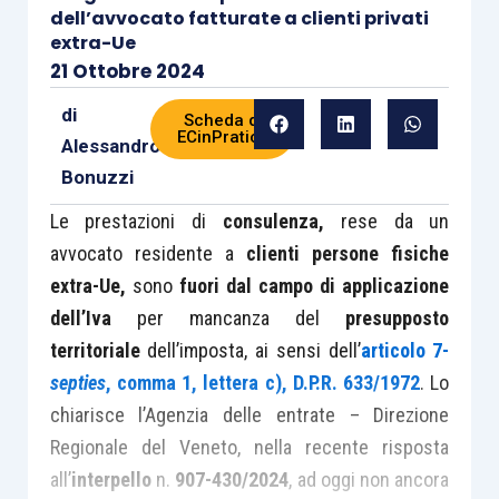
dell’avvocato fatturate a clienti privati
extra-Ue
21 Ottobre 2024
di
Scheda di
ECinPratica
Alessandro
Bonuzzi
Le prestazioni di
consulenza,
rese da un
avvocato residente a
clienti persone fisiche
extra-Ue,
sono
fuori dal campo di applicazione
dell’Iva
per mancanza del
presupposto
territoriale
dell’imposta, ai sensi dell’
articolo 7-
septies
, comma 1, lettera c), D.P.R. 633/1972
. Lo
chiarisce l’Agenzia delle entrate – Direzione
Regionale del Veneto, nella recente risposta
all’
interpello
n.
907-430/2024
, ad oggi non ancora