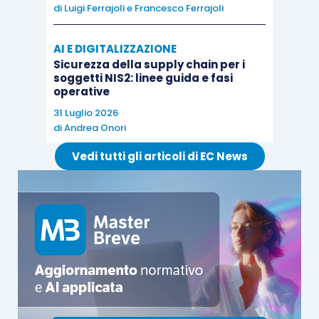
di
Luigi Ferrajoli
e
Francesco Ferrajoli
AI E DIGITALIZZAZIONE
Sicurezza della supply chain per i
soggetti NIS2: linee guida e fasi
operative
31 Luglio 2026
di
Andrea Onori
Vedi tutti gli articoli di EC News