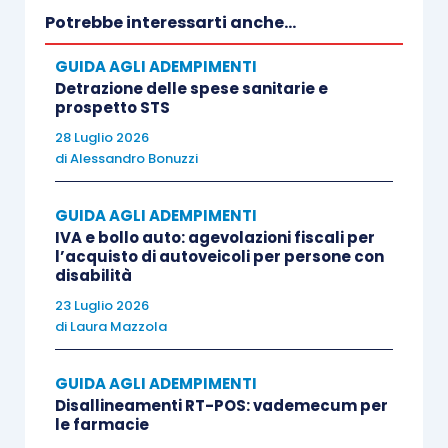
del visto d’ingresso, del
permesso di soggiorno
o
Potrebbe interessarti anche...
della cittadinanza italiana.
GUIDA AGLI ADEMPIMENTI
Detrazione delle spese sanitarie e
Ad esempio, l’avvocato assiste, quale difensore, il
prospetto STS
cittadino americano residente negli Stati Uniti
28 Luglio 2026
di
Alessandro Bonuzzi
nel promuovere
ricorso giudiziale
avverso il
rigetto della pratica per l’ottenimento della
GUIDA AGLI ADEMPIMENTI
cittadinanza italiana.
IVA e bollo auto: agevolazioni fiscali per
l’acquisto di autoveicoli per persone con
disabilità
La Direzione Regionale del Veneto ritiene
23 Luglio 2026
applicabile all’attività svolta dall’avvocato
di
Laura Mazzola
l’
esclusione
da Iva prevista dalla lettera c),
comma 1, dell’
articolo 7-
septies
D.P.R. 633/1972
,
GUIDA AGLI ADEMPIMENTI
sempreché l’esecuzione del servizio implichi
Disallineamenti RT-POS: vademecum per
le farmacie
principalmente
la
valutazione soggettiva
del