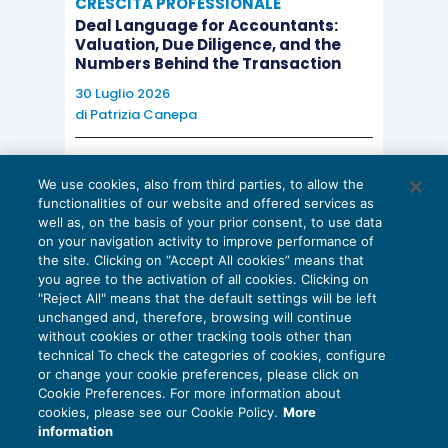
CRESCITA PROFESSIONALE
Deal Language for Accountants:
Valuation, Due Diligence, and the
Numbers Behind the Transaction
30 Luglio 2026
di
Patrizia Canepa
AI E DIGITALIZZAZIONE
We use cookies, also from third parties, to allow the
EU AI Act e studi professionali: le
functionalities of our website and offered services as
scadenze concrete
well as, on the basis of your prior consent, to use data
on your navigation activity to improve performance of
27 Luglio 2026
the site. Clicking on “Accept All cookies” means that
di
Diego Barberi
e
Stefano Dovier
you agree to the activation of all cookies. Clicking on
"Reject All" means that the default settings will be left
unchanged and, therefore, browsing will continue
without cookies or other tracking tools other than
technical To check the categories of cookies, configure
or change your cookie preferences, please click on
Cookie Preferences. For more information about
Privacy Policy
cookies, please see our Cookie Policy.
More
Cookie Policy
information