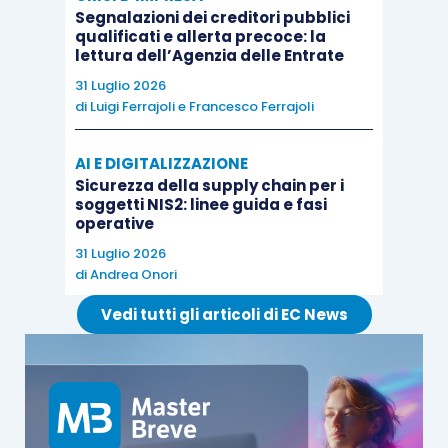
Segnalazioni dei creditori pubblici
qualificati e allerta precoce: la
lettura dell’Agenzia delle Entrate
31 Luglio 2026
di
Luigi Ferrajoli
e
Francesco Ferrajoli
AI E DIGITALIZZAZIONE
Sicurezza della supply chain per i
soggetti NIS2: linee guida e fasi
operative
31 Luglio 2026
di
Andrea Onori
Vedi tutti gli articoli di EC News