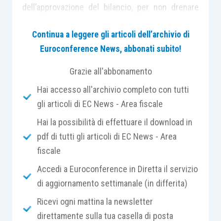
dell’approvazione del bilancio, per non drenare
risorse finanziarie alla società in vista di prossimi
Continua a leggere gli articoli dell’archivio di
investimenti, si vorrebbe accantonare tutto l’utile
Euroconference News, abbonati subito!
a riserva.
Grazie all'abbonamento
Questa decisione dell’assemblea che
Hai accesso all'archivio completo con tutti
conseguenze potrebbe avere in relazione al
gli articoli di EC News - Area fiscale
diritto alla spettanza del dividendo in capo ai
Hai la possibilità di effettuare il download in
soci?
pdf di tutti gli articoli di EC News - Area
fiscale
Quali sono le regole di tassazione in capo
all’usufruttuario nel caso di distribuzione
Accedi a Euroconference in Diretta il servizio
dell’utile dell’esercizio?
di aggiornamento settimanale (in differita)
Ricevi ogni mattina la newsletter
Vi sono considerazioni in merito al fatto che
direttamente sulla tua casella di posta