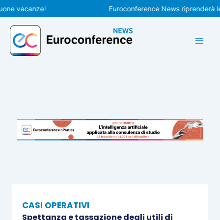
Vai
 vacanze!
Euroconference News riprenderà le pubb
al
contenuto
CASI OPERATIVI
Spettanza e tassazione degli utili di