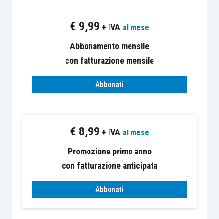
partecipazione sia qualificata o non qualificata?
€
9,99
+ IVA
al mese
LEGGI LA R
I
SPOSTA DI CENTRO STUDI
Abbonamento mensile
TRIBUTARI SU FISCOPRATICO
…
con fatturazione mensile
Abbonati
I “casi operativi” sono esclusi dall’abbonamento
€
8,99
+ IVA
al mese
Euroconference News e consultabili solo dagli
abbonati di FiscoPratico.
Promozione primo anno
con fatturazione anticipata
Abbonati