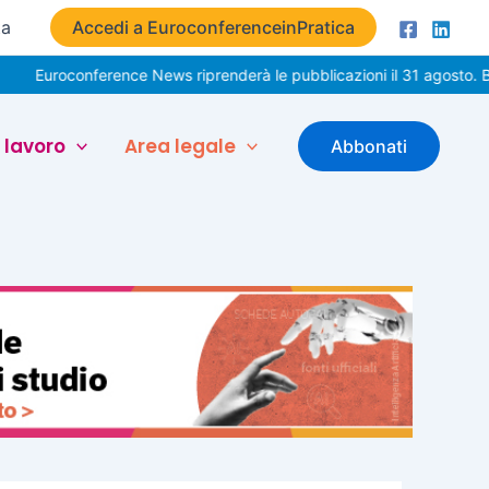
ta
Accedi a EuroconferenceinPratica
onference News riprenderà le pubblicazioni il 31 agosto. Buone vac
 lavoro
Area legale
Abbonati