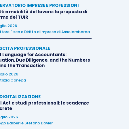
ERVATORIO IMPRESE E PROFESSIONI
tti e mobilità del lavoro: la proposta di
orma del TUIR
uglio 2026
ttore Fisco e Diritto d’Impresa di Assolombarda
SCITA PROFESSIONALE
l Language for Accountants:
uation, Due Diligence, and the Numbers
ind the Transaction
uglio 2026
trizia Canepa
E DIGITALIZZAZIONE
I Act e studi professionali: le scadenze
crete
uglio 2026
ego Barberi
e
Stefano Dovier