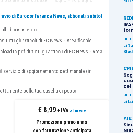
rata annuale su base 1° luglio – 30 giugno.
di
Ca
archivio di Euroconference News, abbonati subito!
ella durata dell’esercizio sociale (da 12 a 6 mesi)
RED
IRAP
CPB, comporta l’automatica decadenza dal regime per
e all'abbonamento
for
utamenti sostanziali nelle attività svolte o nella
31 L
 tutti gli articoli di EC News - Area fiscale
di
Sa
nload in pdf di tutti gli articoli di EC News - Area
Studi
ente al CPB per il biennio 1° luglio 2025 – 30 giugno
CRI
il servizio di aggiornamento settimanale (in
Segn
qual
del
sura dell’esercizio determina un disallineamento
rettamente sulla tua casella di posta
31 L
lding
, ciò comporta
ex lege
la decadenza dal regime
di
Lu
 conseguente obbligo di presentazione di apposita
€
8,99
+ IVA
al mese
ione, oppure è ammessa la prosecuzione del regime
AI 
ogenea ma coincidenti nella sostanza?
Promozione primo anno
Sicu
NIS2
con fatturazione anticipata