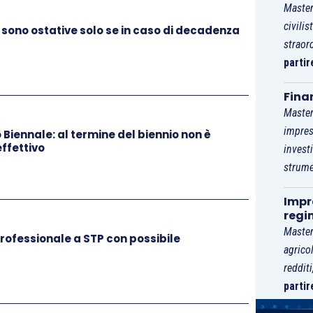
Master
civilis
 sono ostative solo se in caso di decadenza
straor
partir
Fina
Master
impres
Biennale: al termine del biennio non è
effettivo
invest
strume
Impre
regi
Master
ofessionale a STP con possibile
agrico
reddit
partir