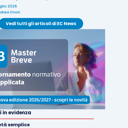
uglio 2026
drea Onori
Vedi tutti gli articoli di EC News
i in evidenza
età semplice