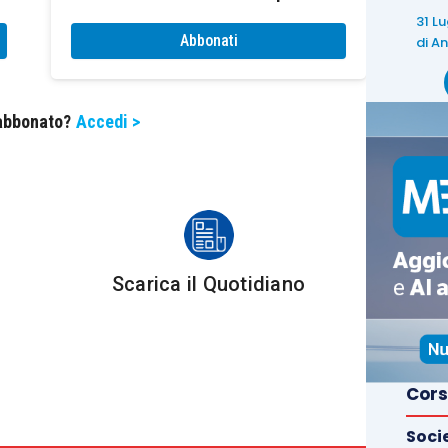
O STUDI TRIBUTARI SU FISCOPRATICO
…
31 L
Abbonati
di
An
 abbonato?
Accedi >
bbonamento Euroconference News e consultabili solo
onati di FiscoPratico.
Scarica il Quotidiano
Cors
Soci