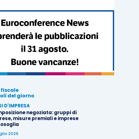
 fiscale
oli del giorno
SI D'IMPRESA
posizione negoziata: gruppi di
rese, misure premiali e imprese
tosoglia
uglio 2026