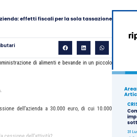
ienda: effetti fiscali per la sola tassazione
butari
mministrazione di alimenti e bevande in un piccolo
Area
.
Artic
CRI
sione dell’azienda a 30.000 euro, di cui 10.000
Com
imp
sot
31 L
la cessione dell’attività?