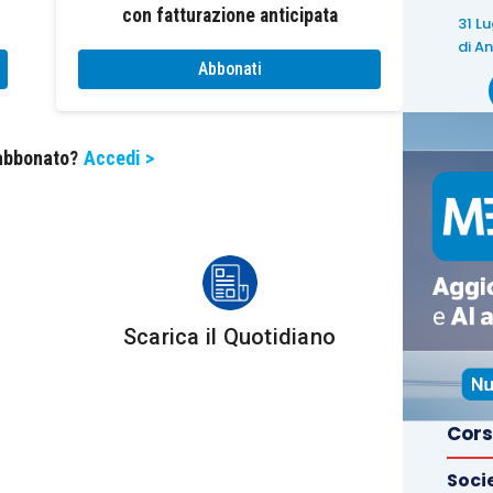
con fatturazione anticipata
31 L
di
An
Abbonati
 abbonato?
Accedi >
Scarica il Quotidiano
Cors
Soci