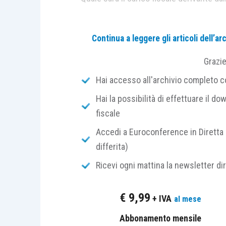
LEGGI LA R
I
SPOSTA DI CENTR
Continua a leggere gli articoli dell’
Grazi
Hai accesso all'archivio completo con
Hai la possibilità di effettuare il dow
I “casi operativi” sono esclusi dall’a
fiscale
dagli abb
Accedi a Euroconference in Diretta 
differita)
Ricevi ogni mattina la newsletter di
€
9,99
+ IVA
al mese
Abbonamento mensile