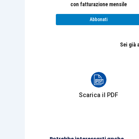
con fatturazione mensile
Abbonati
Sei già
Scarica il PDF
Potrebbe interessarti anche...