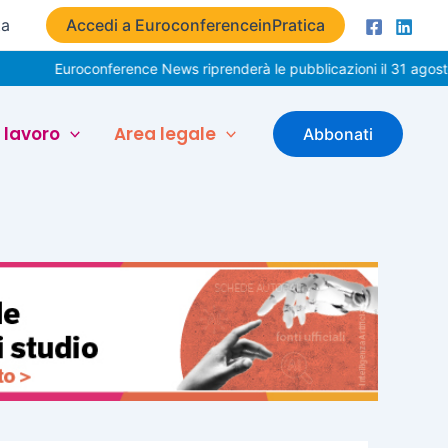
ta
Accedi a EuroconferenceinPratica
uroconference News riprenderà le pubblicazioni il 31 agosto. Buone
 lavoro
Area legale
Abbonati