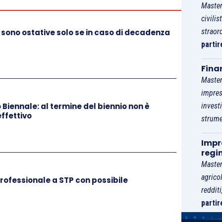
Master
civilis
straor
 sono ostative solo se in caso di decadenza
partir
Fina
Master
impres
Biennale: al termine del biennio non è
invest
effettivo
strume
Impre
regi
Master
agrico
ofessionale a STP con possibile
reddit
partir