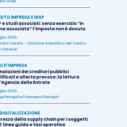
rlo Arsie
DITO IMPRESA E IRAP
 e studi associati: senza esercizio “in
ma associata” l’imposta non è dovuta
uglio 2026
ndro Cerato – Direttore Scientifico del Centro
 Tributari
SI D'IMPRESA
alazioni dei creditori pubblici
ificati e allerta precoce: la lettura
l’Agenzia delle Entrate
uglio 2026
igi Ferrajoli
e
Francesco Ferrajoli
E DIGITALIZZAZIONE
rezza della supply chain per i soggetti
: linee guida e fasi operative