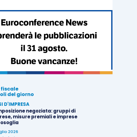
 fiscale
oli del giorno
SI D'IMPRESA
posizione negoziata: gruppi di
rese, misure premiali e imprese
tosoglia
uglio 2026