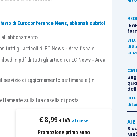
di
Ca
O STUDI TRIBUTARI SU FISCOPRATICO
…
RED
archivio di Euroconference News, abbonati subito!
IRAP
for
e all'abbonamento
31 L
di
Sa
 tutti gli articoli di EC News - Area fiscale
Studi
nload in pdf di tutti gli articoli di EC News - Area
bbonamento Euroconference News e consultabili solo
CRI
onati di FiscoPratico.
Segn
il servizio di aggiornamento settimanale (in
qual
del
31 L
rettamente sulla tua casella di posta
di
Lu
€
8,99
+ IVA
al mese
AI 
Sicu
Promozione primo anno
NIS2