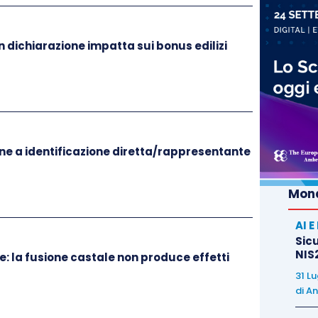
n dichiarazione impatta sui bonus edilizi
ne a identificazione diretta/rappresentante
Mond
AI 
Sicu
NIS2
e: la fusione castale non produce effetti
31 L
di
An