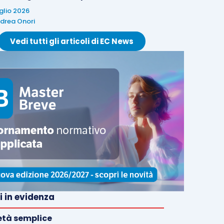
uglio 2026
drea Onori
Vedi tutti gli articoli di EC News
i in evidenza
età semplice