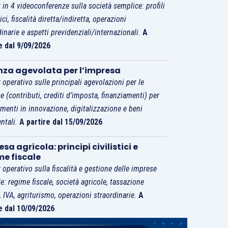
 in 4 videoconferenze sulla società semplice: profili
tici, fiscalità diretta/indiretta, operazioni
dinarie e aspetti previdenziali/internazionali.
A
e dal 9/09/2026
nza agevolata per l’impresa
 operativo sulle principali agevolazioni per le
e (contributi, crediti d’imposta, finanziamenti) per
imenti in innovazione, digitalizzazione e beni
ntali.
A partire dal 15/09/2026
sa agricola: principi civilistici e
me fiscale
 operativo sulla fiscalità e gestione delle imprese
le: regime fiscale, società agricole, tassazione
i, IVA, agriturismo, operazioni straordinarie.
A
e dal 10/09/2026