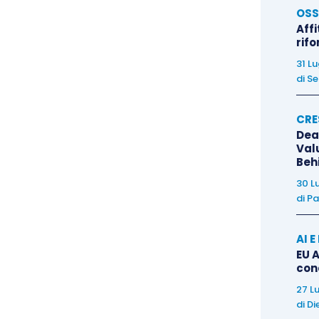
OSS
Affi
rif
31 L
di
Se
CRE
Dea
Val
Beh
30 L
di
Pa
AI 
EU A
con
27 L
di
Di