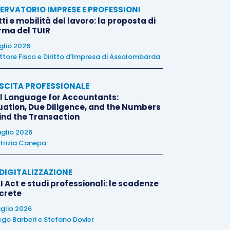
ERVATORIO IMPRESE E PROFESSIONI
tti e mobilità del lavoro: la proposta di
orma del TUIR
uglio 2026
ttore Fisco e Diritto d’Impresa di Assolombarda
SCITA PROFESSIONALE
l Language for Accountants:
uation, Due Diligence, and the Numbers
ind the Transaction
uglio 2026
trizia Canepa
E DIGITALIZZAZIONE
I Act e studi professionali: le scadenze
crete
uglio 2026
ego Barberi
e
Stefano Dovier