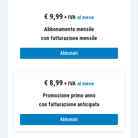
€
9,99
+ IVA
al mese
Abbonamento mensile
I “casi operativi” sono esclusi dall’abbonamento
con fatturazione mensile
Euroconference News e consultabili solo dagli
abbonati di FiscoPratico.
Abbonati
€
8,99
+ IVA
al mese
Promozione primo anno
con fatturazione anticipata
Abbonati