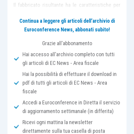
Il fabbricato risultante ha le caratteristiche per
rientrare nella disciplina “Tupini”.
Continua a leggere gli articoli dell’archivio di
Euroconference News, abbonati subito!
Alfa S.r.l. non possiede i mezzi per effettuare i
lavori, che saranno appaltati a una impresa edile.
Grazie all'abbonamento
Hai accesso all'archivio completo con tutti
Si chiede se vi è la possibilità di invocare
gli articoli di EC News - Area fiscale
l’applicazione dell’aliquota 4% sulle fatture
Hai la possibilità di effettuare il download in
ricevute in dipendenza del contratto di appalto; in
pdf di tutti gli articoli di EC News - Area
caso contrario, quale sarà l’IVA applicabile a tali
fiscale
fatture?
Accedi a Euroconference in Diretta il servizio
di aggiornamento settimanale (in differita)
LEGGI LA R
I
SPOSTA DI CENTRO STUDI
TRIBUTARI SU FISCOPRATICO
…
Ricevi ogni mattina la newsletter
direttamente sulla tua casella di posta