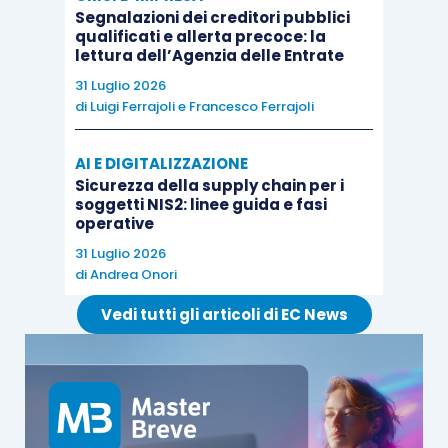
Segnalazioni dei creditori pubblici
qualificati e allerta precoce: la
lettura dell’Agenzia delle Entrate
31 Luglio 2026
di
Luigi Ferrajoli
e
Francesco Ferrajoli
AI E DIGITALIZZAZIONE
Sicurezza della supply chain per i
soggetti NIS2: linee guida e fasi
operative
31 Luglio 2026
di
Andrea Onori
Vedi tutti gli articoli di EC News