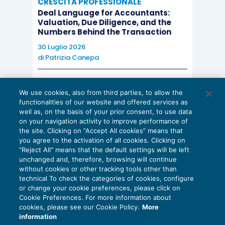
CRESCITA PROFESSIONALE
Deal Language for Accountants:
Valuation, Due Diligence, and the
Numbers Behind the Transaction
30 Luglio 2026
di
Patrizia Canepa
AI E DIGITALIZZAZIONE
We use cookies, also from third parties, to allow the
EU AI Act e studi professionali: le
functionalities of our website and offered services as
scadenze concrete
well as, on the basis of your prior consent, to use data
on your navigation activity to improve performance of
27 Luglio 2026
the site. Clicking on “Accept All cookies” means that
di
Diego Barberi
e
Stefano Dovier
you agree to the activation of all cookies. Clicking on
"Reject All" means that the default settings will be left
unchanged and, therefore, browsing will continue
without cookies or other tracking tools other than
technical To check the categories of cookies, configure
or change your cookie preferences, please click on
Cookie Preferences. For more information about
Privacy Policy
cookies, please see our Cookie Policy.
More
Cookie Policy
information