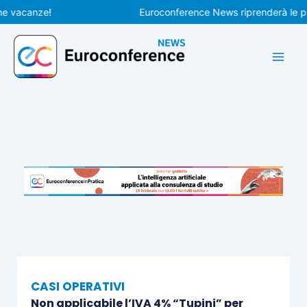
Vai
canze!
Euroconference News riprenderà le pubblic
al
contenuto
CASI OPERATIVI
Non applicabile l’IVA 4% “Tupini” per