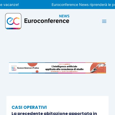
Vai
canze!
Euroconference News riprenderà le pubblic
al
contenuto
CASI OPERATIVI
La precedente abitazione apportata in