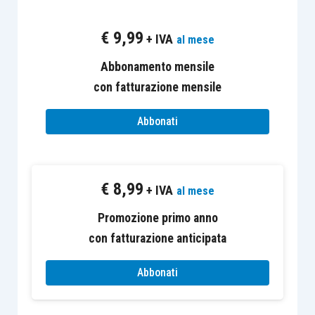
€
9,99
+ IVA
al mese
Abbonamento mensile
con fatturazione mensile
I “casi operativi” sono esclusi dall’abbonamento
Euroconference News e consultabili solo dagli
Abbonati
abbonati di FiscoPratico.
€
8,99
+ IVA
al mese
Promozione primo anno
con fatturazione anticipata
Abbonati