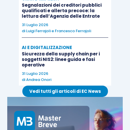
Segnalazioni dei creditori pubblici
qualificati e allerta precoce: la
lettura dell’Agenzia delle Entrate
31 Luglio 2026
di
Luigi Ferrajoli
e
Francesco Ferrajoli
AI E DIGITALIZZAZIONE
Sicurezza della supply chain per i
soggetti NIS2: linee guida e fasi
operative
31 Luglio 2026
di
Andrea Onori
Vedi tutti gli articoli di EC News