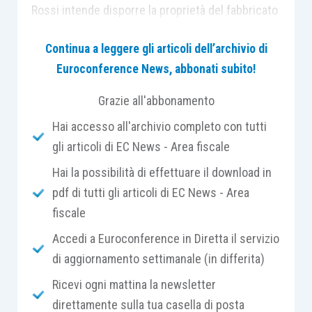
Rossi intende disporre la proprietà del fabbricato
in un trust appositamente costituito, i cui
Continua a leggere gli articoli dell’archivio di
beneficiari sono i figli.
Euroconference News, abbonati subito!
Si chiede se a seguito di tale disposizione Mario
Grazie all'abbonamento
Rossi possa acquistare un nuovo immobile
Hai accesso all'archivio completo con tutti
abitativo fruendo delle agevolazioni prima casa; si
gli articoli di EC News - Area fiscale
precisa che la nuova abitazione sarà ubicata in un
Hai la possibilità di effettuare il download in
Comune diverso rispetto alla precedente.
pdf di tutti gli articoli di EC News - Area
fiscale
LEGGI LA RISPOSTA DI CENTRO STUDI
TRIBUTARI SU FISCOPRATICO…
Accedi a Euroconference in Diretta il servizio
di aggiornamento settimanale (in differita)
Ricevi ogni mattina la newsletter
direttamente sulla tua casella di posta