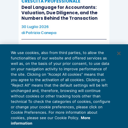
CRESCITA PROFESSIONALE
Deal Language for Accountants:
Valuation, Due Diligence, and the
Numbers Behind the Transaction
30 Luglio 2026
di
Patrizia Canepa
AI E DIGITALIZZAZIONE
We use cookies, also from third parties, to allow the
EU AI Act e studi professionali: le
functionalities of our website and offered services as
scadenze concrete
well as, on the basis of your prior consent, to use data
on your navigation activity to improve performance of
27 Luglio 2026
the site. Clicking on “Accept All cookies” means that
di
Diego Barberi
e
Stefano Dovier
you agree to the activation of all cookies. Clicking on
"Reject All" means that the default settings will be left
unchanged and, therefore, browsing will continue
without cookies or other tracking tools other than
technical To check the categories of cookies, configure
or change your cookie preferences, please click on
Cookie Preferences. For more information about
Privacy Policy
cookies, please see our Cookie Policy.
More
Cookie Policy
information