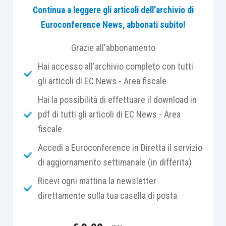
Continua a leggere gli articoli dell’archivio di
funzione.
Euroconference News, abbonati subito!
Sul tema il principio contabile Oic 16 prevede
Grazie all'abbonamento
che:
Hai accesso all'archivio completo con tutti
gli articoli di EC News - Area fiscale
la capitalizzazione degli oneri finanziari è
Hai la possibilità di effettuare il download in
ammessa con riguardo ad oneri
pdf di tutti gli articoli di EC News - Area
effettivamente sostenuti, oggettivamente
fiscale
determinabili, entro il limite del valore
recuperabile del bene. L’ammontare degli
Accedi a Euroconference in Diretta il servizio
oneri finanziari capitalizzati durante un
di aggiornamento settimanale (in differita)
esercizio non può quindi eccedere
Ricevi ogni mattina la newsletter
l’ammontare degli oneri finanziari, al netto
direttamente sulla tua casella di posta
degli eventuali proventi finanziari
derivanti dall’investimento temporaneo