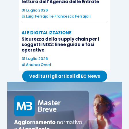
lettura dell’Agenzia delle Entrate
31 Luglio 2026
di
Luigi Ferrajoli
e
Francesco Ferrajoli
AI E DIGITALIZZAZIONE
Sicurezza della supply chain per i
soggetti NIS2: linee guida e fasi
operative
31 Luglio 2026
di
Andrea Onori
Vedi tutti gli articoli di EC News