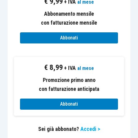
€
9,99
+ IVA
al mese
dei fondi presi a prestito, riferibili alla
realizzazione del bene e sostenuti con
Abbonamento mensile
riferimento allo stesso esercizio;
con fatturazione mensile
Abbonati
CONTINUA A LEGGERE SU EVOLUTION…
€
8,99
+ IVA
al mese
Promozione primo anno
con fatturazione anticipata
Abbonati
Sei già abbonato?
Accedi >