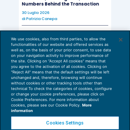
Numbers Behind the Transaction
30 Luglio 2026
di
Patrizia Canepa
AI E DIGITALIZZAZIONE
We use cookies, also from third parties, to allow the
EU AI Act e studi professionali: le
functionalities of our website and offered services as
scadenze concrete
well as, on the basis of your prior consent, to use data
on your navigation activity to improve performance of
27 Luglio 2026
the site. Clicking on “Accept All cookies” means that
di
Diego Barberi
e
Stefano Dovier
you agree to the activation of all cookies. Clicking on
"Reject All" means that the default settings will be left
unchanged and, therefore, browsing will continue
without cookies or other tracking tools other than
technical To check the categories of cookies, configure
or change your cookie preferences, please click on
Cookie Preferences. For more information about
Privacy Policy
cookies, please see our Cookie Policy.
More
Cookie Policy
information
Euroconference NEWS è una testata registrata al Tribunale di Milano Reg. n. 8556/2026
Cookies Settings
Direttore responsabile Sandro Cerato