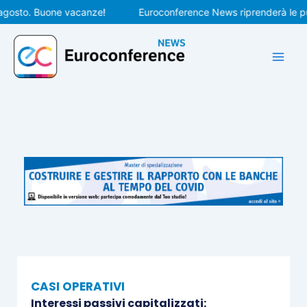
Vai
sto. Buone vacanze!
Euroconference News riprenderà le pubbli
al
contenuto
CASI OPERATIVI
Interessi passivi capitalizzati: