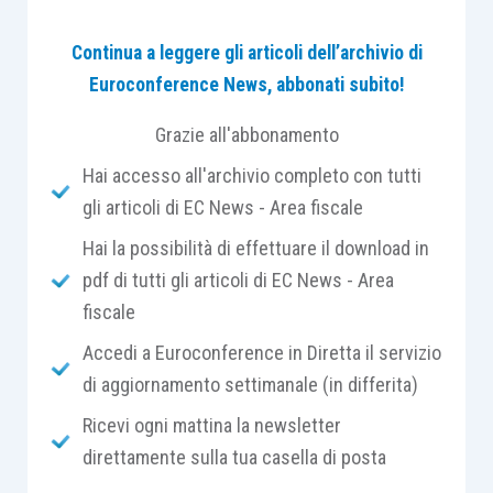
Continua a leggere gli articoli dell’archivio di
Tale “pratica di intermediazione” si compone di 2
Euroconference News, abbonati subito!
movimenti contabili:
Grazie all'abbonamento
emissione della fattura elettronica per il
Hai accesso all'archivio completo con tutti
relativo diritto di agenzia (fee fissa);
gli articoli di EC News - Area fiscale
emissione del corrispettivo giornaliero
Hai la possibilità di effettuare il download in
per il biglietto intermediato relativamente
pdf di tutti gli articoli di EC News - Area
al solo margine corrispondente alla
fiscale
differenza tra il costo del biglietto e
quanto invece pagato dal cliente. È
Accedi a Euroconference in Diretta il servizio
fondamentale per l’agenzia di viaggio non
di aggiornamento settimanale (in differita)
emettere una fattura per
Ricevi ogni mattina la newsletter
l’intermediazione dei biglietti, in quanto ai
direttamente sulla tua casella di posta
biglietti intermediati viene applicato un