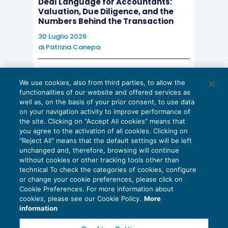
Deal Language for Accountants:
Valuation, Due Diligence, and the
Numbers Behind the Transaction
30 Luglio 2026
di
Patrizia Canepa
AI E DIGITALIZZAZIONE
We use cookies, also from third parties, to allow the
EU AI Act e studi professionali: le
functionalities of our website and offered services as
scadenze concrete
well as, on the basis of your prior consent, to use data
on your navigation activity to improve performance of
27 Luglio 2026
the site. Clicking on “Accept All cookies” means that
di
Diego Barberi
e
Stefano Dovier
you agree to the activation of all cookies. Clicking on
"Reject All" means that the default settings will be left
unchanged and, therefore, browsing will continue
without cookies or other tracking tools other than
technical To check the categories of cookies, configure
or change your cookie preferences, please click on
Cookie Preferences. For more information about
Privacy Policy
cookies, please see our Cookie Policy.
More
Cookie Policy
information
Euroconference NEWS è una testata registrata al Tribunale di Milano Reg. n. 8556/2026