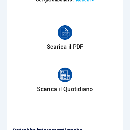
conto del cliente (diritti/fee di agenzia per
l’emissione di biglietteria, prenotazioni in hotel a
nome del cliente, ecc.) di qualsiasi ammontare.
”
Ovviamente tali corrispettivi, ancorché non
elettronici, sono annotati nel registro dei
Scarica il PDF
corrispettivi per la corretta rilevazione
dell’imposta Iva e del ricavo ai fini reddituali.
È possibile per la casistica sopra segnalata
continuare a rilevare i corrispettivi in forma
Scarica il Quotidiano
cartacea? Oppure è obbligatorio trasmettere tali
corrispettivi elettronicamente all’Agenzia delle
entrate?
Inoltre, quando sorge l’obbligo dell’invio dei