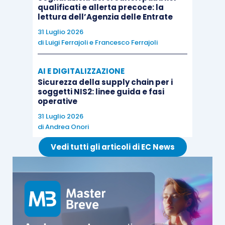
qualificati e allerta precoce: la
lettura dell’Agenzia delle Entrate
31 Luglio 2026
di
Luigi Ferrajoli
e
Francesco Ferrajoli
AI E DIGITALIZZAZIONE
Sicurezza della supply chain per i
soggetti NIS2: linee guida e fasi
operative
31 Luglio 2026
di
Andrea Onori
Vedi tutti gli articoli di EC News