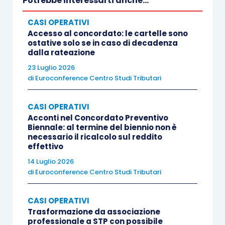
Potrebbe interessarti anche...
corrispettivi, in data di emissione del biglietto o
CASI OPERATIVI
al momento dell’incasso?
Accesso al concordato: le cartelle sono
ostative solo se in caso di decadenza
dalla rateazione
LEGGI LA R
I
SPOSTA DI CENTRO STUDI
TRIBUTARI SU FISCOPRATICO
…
23 Luglio 2026
di
Euroconference Centro Studi Tributari
CASI OPERATIVI
Acconti nel Concordato Preventivo
Biennale: al termine del biennio non è
necessario il ricalcolo sul reddito
I “casi operativi” sono esclusi dall’abbonamento
effettivo
Euroconference News e consultabili solo dagli
14 Luglio 2026
di
Euroconference Centro Studi Tributari
abbonati di FiscoPratico.
CASI OPERATIVI
Trasformazione da associazione
professionale a STP con possibile