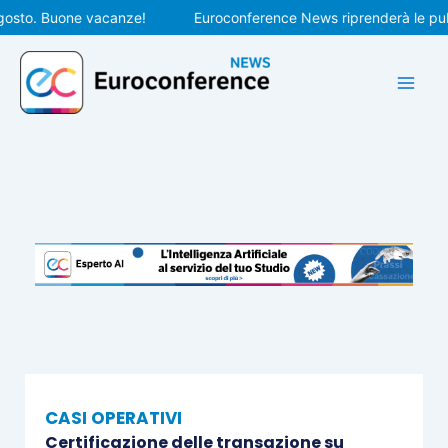
Vai
to. Buone vacanze!
Euroconference News riprenderà le pubblic
al
contenuto
CASI OPERATIVI
Certificazione delle transazione su