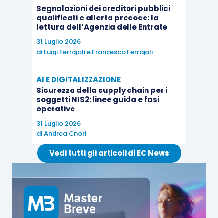
Segnalazioni dei creditori pubblici
qualificati e allerta precoce: la
lettura dell’Agenzia delle Entrate
31 Luglio 2026
di
Luigi Ferrajoli
e
Francesco Ferrajoli
AI E DIGITALIZZAZIONE
Sicurezza della supply chain per i
soggetti NIS2: linee guida e fasi
operative
31 Luglio 2026
di
Andrea Onori
Vedi tutti gli articoli di EC News