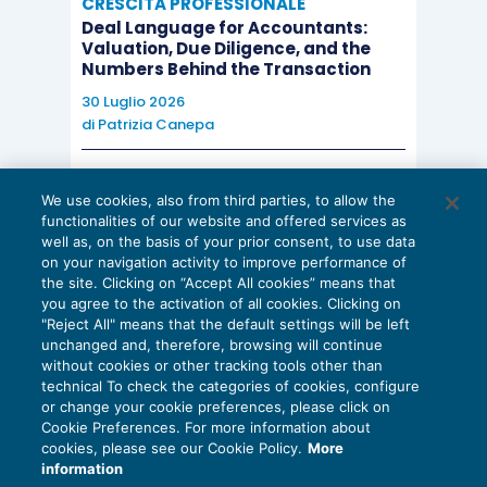
CRESCITA PROFESSIONALE
Deal Language for Accountants:
Valuation, Due Diligence, and the
Numbers Behind the Transaction
30 Luglio 2026
di
Patrizia Canepa
AI E DIGITALIZZAZIONE
We use cookies, also from third parties, to allow the
EU AI Act e studi professionali: le
functionalities of our website and offered services as
scadenze concrete
well as, on the basis of your prior consent, to use data
on your navigation activity to improve performance of
27 Luglio 2026
the site. Clicking on “Accept All cookies” means that
di
Diego Barberi
e
Stefano Dovier
you agree to the activation of all cookies. Clicking on
"Reject All" means that the default settings will be left
unchanged and, therefore, browsing will continue
without cookies or other tracking tools other than
technical To check the categories of cookies, configure
or change your cookie preferences, please click on
Cookie Preferences. For more information about
Privacy Policy
cookies, please see our Cookie Policy.
More
Cookie Policy
information