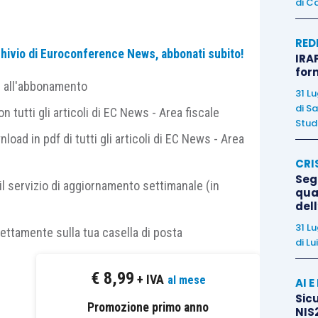
di
Ca
RED
archivio di Euroconference News, abbonati subito!
IRAP
for
e all'abbonamento
31 L
’abbonamento Euroconference News e consultabili
di
Sa
 tutti gli articoli di EC News - Area fiscale
bbonati di FiscoPratico.
Studi
nload in pdf di tutti gli articoli di EC News - Area
CRI
Segn
il servizio di aggiornamento settimanale (in
qual
del
31 L
rettamente sulla tua casella di posta
di
Lu
€
8,99
+ IVA
al mese
AI 
Sicu
Promozione primo anno
NIS2