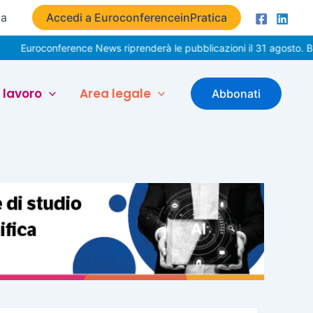
ta
Accedi a EuroconferenceinPratica
onference News riprenderà le pubblicazioni il 31 agosto. Buone vac
 lavoro
Area legale
Abbonati