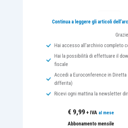
Continua a leggere gli articoli dell’
Grazi
I “casi operativi” sono esclusi dall
Hai accesso all'archivio completo con
solo dagli a
Hai la possibilità di effettuare il dow
fiscale
Accedi a Euroconference in Diretta 
differita)
Ricevi ogni mattina la newsletter di
€
9,99
+ IVA
al mese
Abbonamento mensile