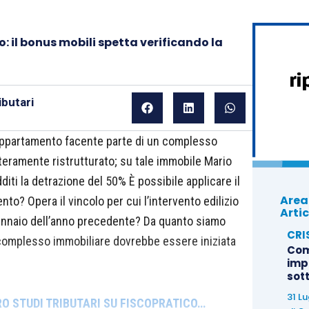
: il bonus mobili spetta verificando la
butari
appartamento facente parte di un complesso
teramente ristrutturato; su tale immobile Mario
diti la detrazione del 50% È possibile applicare il
Area
nto? Opera il vincolo per cui l’intervento edilizio
Artic
gennaio dell’anno precedente? Da quanto siamo
CRI
l complesso immobiliare dovrebbe essere iniziata
Com
imp
sot
31 L
RO STUDI TRIBUTARI SU FISCOPRATICO…