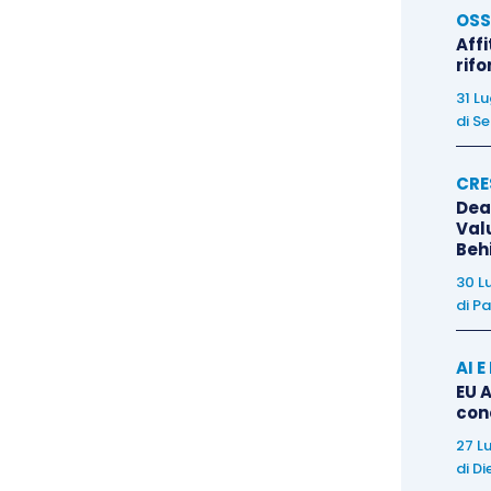
OSS
Affi
rif
31 L
di
Se
CRE
Dea
Val
Beh
30 L
di
Pa
AI 
EU A
con
27 L
di
Di