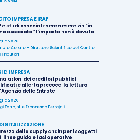
rlo Arsie
DITO IMPRESA E IRAP
 e studi associati: senza esercizio “in
ma associata” l’imposta non è dovuta
uglio 2026
ndro Cerato – Direttore Scientifico del Centro
 Tributari
SI D'IMPRESA
alazioni dei creditori pubblici
ificati e allerta precoce: la lettura
l’Agenzia delle Entrate
uglio 2026
igi Ferrajoli
e
Francesco Ferrajoli
E DIGITALIZZAZIONE
rezza della supply chain per i soggetti
: linee guida e fasi operative