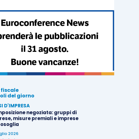
 fiscale
oli del giorno
SI D'IMPRESA
posizione negoziata: gruppi di
rese, misure premiali e imprese
tosoglia
uglio 2026