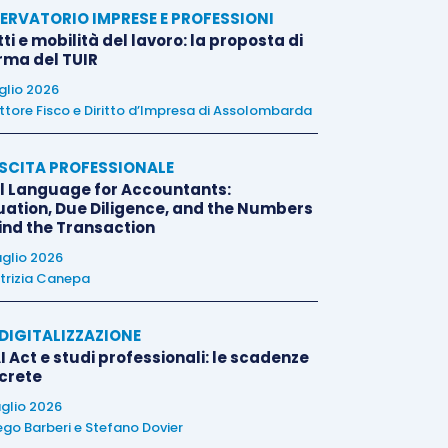
ERVATORIO IMPRESE E PROFESSIONI
tti e mobilità del lavoro: la proposta di
orma del TUIR
uglio 2026
ttore Fisco e Diritto d’Impresa di Assolombarda
SCITA PROFESSIONALE
l Language for Accountants:
uation, Due Diligence, and the Numbers
ind the Transaction
uglio 2026
trizia Canepa
E DIGITALIZZAZIONE
I Act e studi professionali: le scadenze
crete
uglio 2026
ego Barberi
e
Stefano Dovier