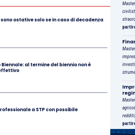
Master
civilis
straor
 sono ostative solo se in caso di decadenza
partir
Fina
Master
impres
Biennale: al termine del biennio non è
invest
effettivo
strume
Impre
regi
Master
agrico
ofessionale a STP con possibile
reddit
partir