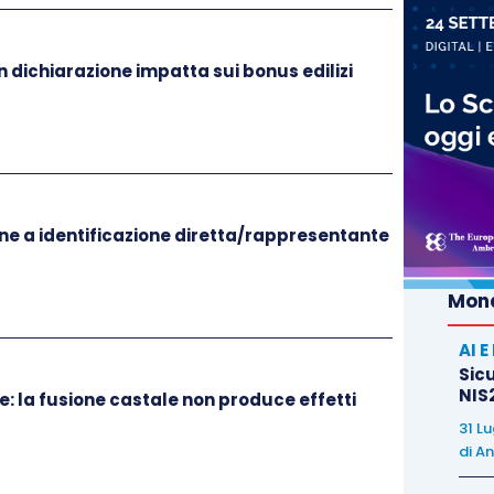
n dichiarazione impatta sui bonus edilizi
ne a identificazione diretta/rappresentante
Mond
AI 
Sicu
NIS2
e: la fusione castale non produce effetti
31 L
di
An