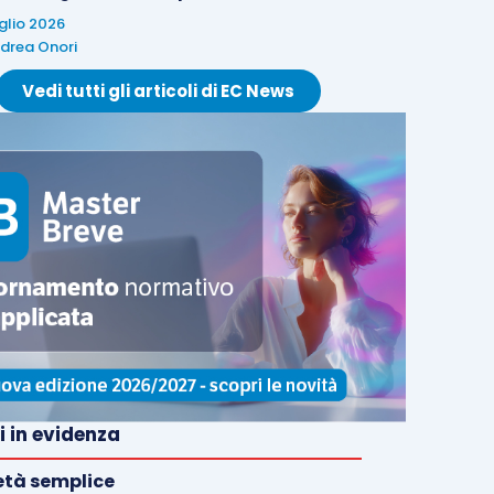
uglio 2026
drea Onori
Vedi tutti gli articoli di EC News
i in evidenza
età semplice