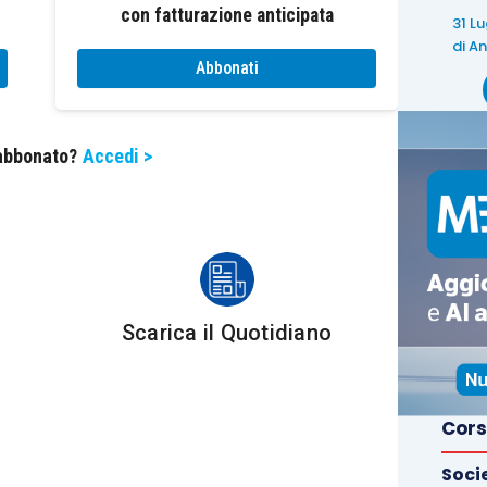
con fatturazione anticipata
31 L
di
An
Abbonati
 abbonato?
Accedi >
Scarica il Quotidiano
Cors
Soci