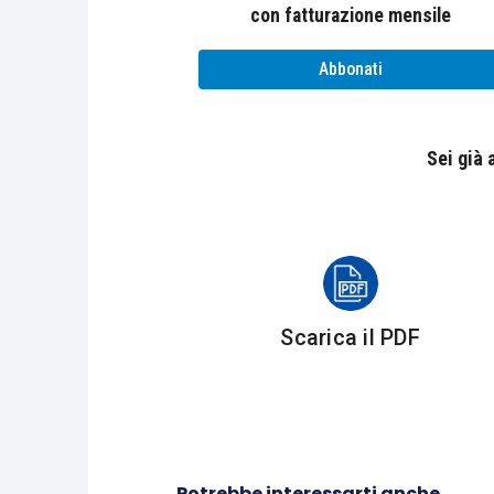
con fatturazione mensile
Abbonati
Sei già
Scarica il PDF
Potrebbe interessarti anche...