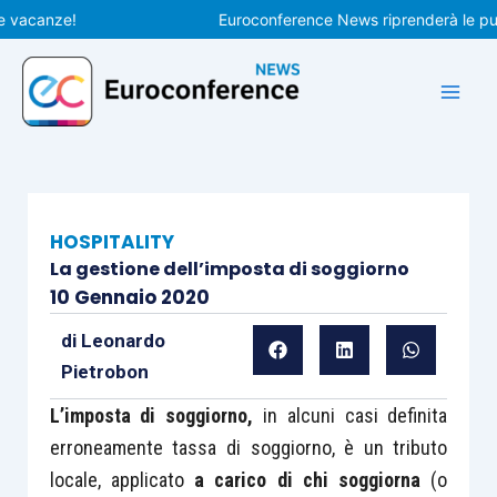
Vai
acanze!
Euroconference News riprenderà le pubbli
al
contenuto
HOSPITALITY
La gestione dell’imposta di soggiorno
10 Gennaio 2020
di
Leonardo
Pietrobon
L’imposta di soggiorno,
in alcuni casi definita
erroneamente tassa di soggiorno, è un tributo
locale, applicato
a carico di chi soggiorna
(o