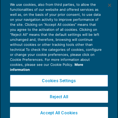
We use cookies, also from third parties, to allow the
functionalities of our website and offered services as
well as, on the basis of your prior consent, to use data
on your navigation activity to improve performance of
the site. Clicking on “Accept All cookies” means that
you agree to the activation of all cookies. Clicking on
"Reject All" means that the default settings will be left
unchanged and, therefore, browsing will continue
without cookies or other tracking tools other than
technical To check the categories of cookies, configure
or change your cookie preferences, please click on
Cookie Preferences. For more information about
Privacy Policy
cookies, please see our Cookie Policy.
More
Cookie Policy
information
Euroconference NEWS è una testata registrata al Tribunale di Milano Reg. n. 8556/2026
Cookies Settings
Direttore responsabile Sandro Cerato
Copyright 2016 ©
Gruppo Euroconference S.p.A.
v2.32.4
Reject All
Piazza Luigi Einaudi, 10N01 - 20124 Milano - info@ecnews.it
Capitale Sociale € 300.000,00 i.v. C.F. P.IVA Iscrizione Registro Imprese di Milano
Accept All Cookies
02776120236