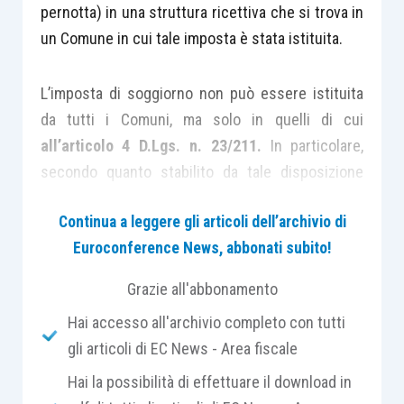
pernotta) in una struttura ricettiva che si trova in
un Comune in cui tale imposta è stata istituita.
L’imposta di soggiorno non può essere istituita
da tutti i Comuni, ma solo in quelli di cui
all’articolo 4 D.Lgs. n. 23/211.
In particolare,
secondo quanto stabilito da tale disposizione
normativa, l’imposta di soggiorno può essere
Continua a leggere gli articoli dell’archivio di
istituita da:
Euroconference News, abbonati subito!
Comuni
;
Grazie all'abbonamento
Unione
dei Comuni;
Hai accesso all'archivio completo con tutti
Comuni ricompresi negli
elenchi regionali
gli articoli di EC News - Area fiscale
delle
località turistiche
o
città d’arte
.
Hai la possibilità di effettuare il download in