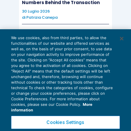
Numbers Behind the Transaction
30 Luglio 2026
di
Patrizia Canepa
AI E DIGITALIZZAZIONE
We use cookies, also from third parties, to allow the
EU AI Act e studi professionali: le
functionalities of our website and offered services as
scadenze concrete
well as, on the basis of your prior consent, to use data
on your navigation activity to improve performance of
27 Luglio 2026
the site. Clicking on “Accept All cookies” means that
di
Diego Barberi
e
Stefano Dovier
you agree to the activation of all cookies. Clicking on
"Reject All" means that the default settings will be left
unchanged and, therefore, browsing will continue
without cookies or other tracking tools other than
technical To check the categories of cookies, configure
or change your cookie preferences, please click on
Cookie Preferences. For more information about
Privacy Policy
cookies, please see our Cookie Policy.
More
Cookie Policy
information
Euroconference NEWS è una testata registrata al Tribunale di Milano Reg. n. 8556/2026
Cookies Settings
Direttore responsabile Sandro Cerato