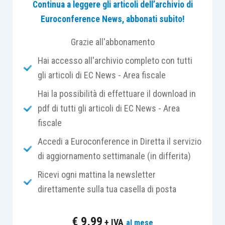
Continua a leggere gli articoli dell’archivio di
dell’
art. 10
,
D.Lgs. n. 23/2011
, salvo poi essere
Euroconference News, abbonati subito!
reintrodotta
tramite l’
art. 1, comma 47, Legge n.
232/2016
.
Grazie all'abbonamento
Hai accesso all'archivio completo con tutti
Del resto, le
zone montane
, in ragione della loro
gli articoli di EC News - Area fiscale
connotazione geografica
e delle caratteristiche
Hai la possibilità di effettuare il download in
orografiche,
da
sempre
sono oggetto di
norme
pdf di tutti gli articoli di EC News - Area
agevolative,
la cui
ratio
risiede sempre nel
fiscale
dotare i contribuenti di
strumenti incentivanti
per cercare di contrastare l’abbandono di tali
Accedi a Euroconference in Diretta il servizio
zone.
di aggiornamento settimanale (in differita)
Ricevi ogni mattina la newsletter
La norma prevede l’applicazione delle imposte di
direttamente sulla tua casella di posta
registro
e
ipotecaria
nella misura
fissa
e
l’
esenzione
dalle imposte
catastale
e di
bollo
.
€
9,99
+ IVA
al mese