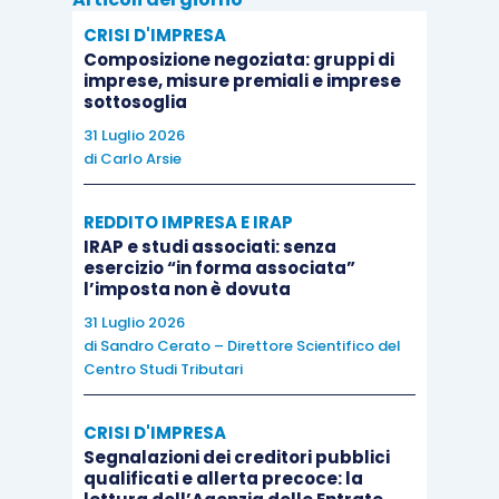
CRISI D'IMPRESA
alienazione
volontaria o
cessazione
di
Composizione negoziata: gruppi di
coltivazione
o di
conduzione
diretta dei
imprese, misure premiali e imprese
sottosoglia
terreni; e
31 Luglio 2026
inosservanza
degli obblighi derivanti dai
di
Carlo Arsie
vincoli idrogeologici
o imposti per altri
scopi.
REDDITO IMPRESA E IRAP
IRAP e studi associati: senza
esercizio “in forma associata”
A fianco di questa norma agevolativa, il
l’imposta non è dovuta
Legislatore, con l’
art. 25, comma 4-
bis
,
D.Lgs. n.
31 Luglio 2026
346/1990
, prevede nel caso di successione o
di
Sandro Cerato – Direttore Scientifico del
donazione, aventi a oggetto aziende, quote sociali
Centro Studi Tributari
o beni strumentali, ubicati in
Comuni montani
con meno di 5.000 abitanti
o nelle frazioni
con
CRISI D'IMPRESA
Segnalazioni dei creditori pubblici
meno di 1.000 abitanti
anche se situate in
qualificati e allerta precoce: la
Comuni montani di maggiori dimensioni, la