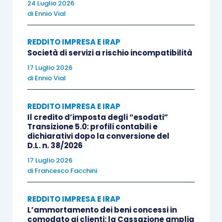
24 Luglio 2026
A questi soggetti si aggiungono, per espressa
di
Ennio Vial
previsione dell’
art. 9
,
D.P.R. n. 601/1973
, anche i
REDDITO IMPRESA E IRAP
soggetti
che, pur
non
essendo
iscritti
nella
Società di servizi a rischio incompatibilità
gestione previdenziale e assistenziale, con
17 Luglio 2026
apposita
dichiarazione
contenuta nell’atto di
di
Ennio Vial
acquisto, si impegnano a
coltivare
o a
condurre
direttamente il fondo per un periodo di
5 anni
;
REDDITO IMPRESA E IRAP
nonché le
cooperative
agricole
che conducono
Il credito d’imposta degli “esodati”
Transizione 5.0: profili contabili e
direttamente i terreni.
dichiarativi dopo la conversione del
D.L. n. 38/2026
L’agevolazione si applica ai
trasferimenti
di
17 Luglio 2026
di
Francesco Facchini
proprietà a qualsiasi titolo di fondi rustici; ragion
per cui,
rientrano nel regime
in oggetto sia le
REDDITO IMPRESA E IRAP
operazioni a titolo
oneroso
sia quelle
gratuite
L’ammortamento dei beni concessi in
quali donazioni e successioni
mortis causa
.
comodato ai clienti: la Cassazione amplia