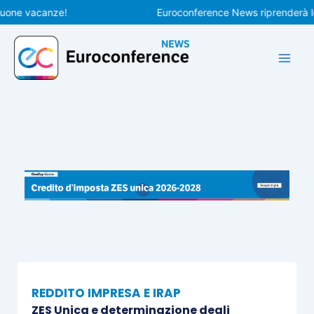
Vai
e vacanze!
Euroconference News riprenderà le pubb
al
contenuto
REDDITO IMPRESA E IRAP
ZES Unica e determinazione degli