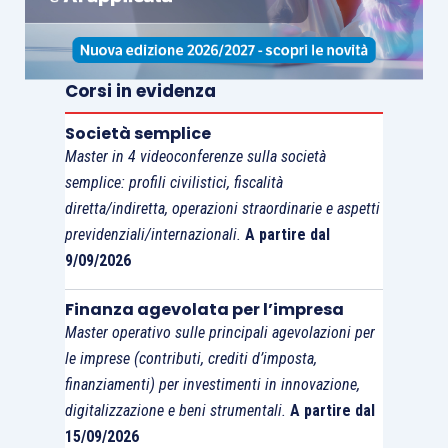
registrate la denuncia o l’atto.
E proprio la
coesistenza
di queste
2 norme
Corsi in evidenza
agevolative
è stata correttamente
ammessa
Società semplice
nella
risposta n. 166/E/2025
, in quanto “
le
Master in 4 videoconferenze sulla società
agevolazioni/riduzioni … attengono a beni diversi
semplice: profili civilistici, fiscalità
(fondi rustici la prima, aziende e quote sociali la
diretta/indiretta, operazioni straordinarie e aspetti
seconda) e imposte diverse (imposte ipotecaria,
previdenziali/internazionali.
A partire dal
catastale e di bollo la prima e imposta di
9/09/2026
successione la seconda) …
”.
Finanza agevolata per l’impresa
Master operativo sulle principali agevolazioni per
Del resto, non poteva essere diversamente, alla
le imprese (contributi, crediti d’imposta,
luce dell’ormai consolidato principio per cui non
finanziamenti) per investimenti in innovazione,
sussiste similitudine tra
fondo rustico
digitalizzazione e beni strumentali.
A partire dal
attrezzato e azienda agricola.
15/09/2026