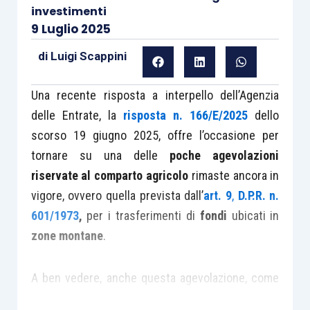
investimenti
9 Luglio 2025
di
Luigi Scappini
Una recente risposta a interpello dell’Agenzia
delle Entrate, la
risposta n. 166/E/2025
dello
scorso 19 giugno 2025, offre l’occasione per
tornare su una delle
poche agevolazioni
riservate al comparto agricolo
rimaste ancora in
vigore, ovvero quella prevista dall’
art. 9
,
D.P.R. n.
601/1973
,
per i trasferimenti di
fondi
ubicati in
zone montane
.
A ben vedere, anche questa agevolazione, come
molte altre, era stata
abrogata
per effetto