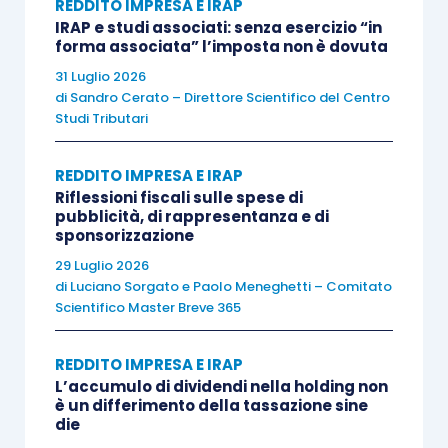
REDDITO IMPRESA E IRAP
c.c.
,
IRAP e studi associati: senza esercizio “in
forma associata” l’imposta non è dovuta
e che, rispettando i requisiti richiesti dal
31 Luglio 2026
di
Sandro Cerato – Direttore Scientifico del Centro
precedente
art. 1, comma 3, D.Lgs. n. 99/2004
:
Studi Tributari
nel caso di
società di persone
qualora
REDDITO IMPRESA E IRAP
almeno un socio sia in possesso della
Riflessioni fiscali sulle spese di
pubblicità, di rappresentanza e di
qualifica di IAP
(per le Sas la qualifica si
sponsorizzazione
riferisce ai soci accomandatari);
29 Luglio 2026
nel caso di
società di capitali o
di
Luciano Sorgato
e
Paolo Meneghetti – Comitato
cooperative
, quando almeno un
Scientifico Master Breve 365
amministratore che sia anche socio per le
società cooperative, sia in possesso della
REDDITO IMPRESA E IRAP
L’accumulo di dividendi nella holding non
qualifica di IAP
, sono considerate
è un differimento della tassazione sine
anch’esse IAP.
die