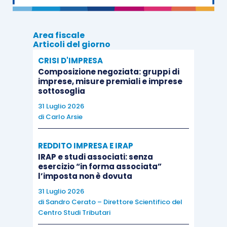
temporale e classificazione in bilancio previsti per i
soggetti che redigono il bilancio in base ai principi
contabili internazionali …e
per i soggetti, diversi
Area fiscale
Articoli del giorno
dalle micro imprese di cui all’articolo 2435-ter del
CRISI D'IMPRESA
codice civile, che redigono il bilancio in conformità
Composizione negoziata: gruppi di
alle disposizioni del codice civile.
“
imprese, misure premiali e imprese
sottosoglia
31 Luglio 2026
Dal punto di vista fiscale, occorre notare che la
di
Carlo Arsie
componente interessi
, nell’esempio sopra citato,
viene dedotta in base al
principio di competenza
REDDITO IMPRESA E IRAP
temporale
e, quindi, verrà
imputata in due
IRAP e studi associati: senza
esercizio “in forma associata”
esercizi
; lasso temporale certamente ridotto,
l’imposta non è dovuta
rispetto alla durata dell’ammortamento
.
31 Luglio 2026
di
Sandro Cerato – Direttore Scientifico del
Ma la casistica sopra descritta presenta un
Centro Studi Tributari
rilievo significativo anche per il cedente
, che