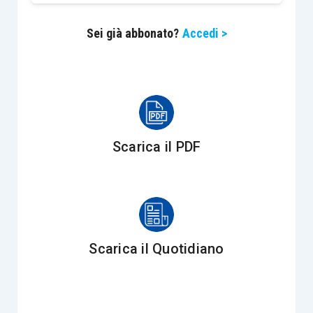
Ipotizziamo che la società Alfa Srl abbia ceduto
Sei già abbonato?
Accedi >
alla società Beta Srl un macchinario che la prima
produce quale sua attività principale. Il
macchinario ha un
prezzo di cessione di euro
110.000
, prezzo che viene corrisposto per
euro
10.000 alla consegna
(che avviene in data
1.1.2024) ed il
saldo di euro 100.000
verrà
Scarica il PDF
versato alla
data del 31.12.2026
, senza interessi.
Ipotizziamo, altresì, un
tasso di mercato del 4%
.
Attualizzando il credito
(la procedura di
attualizzazione è facilmente eseguibile tramite
applicazioni facilmente reperibili in rete
), si
Scarica il Quotidiano
ottiene la somma di euro 92.592, mentre il
differenziale, pari a euro 7.408, è rilevato come
onere/provento finanziario
, a seconda che
si