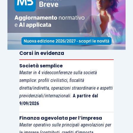
rafforzata
, così come, del resto, è stato
affermato nelle risposte di Telefisco 2018 dalla
stessa Agenzia delle entrate.
Ne deriva, anzitutto, una
riduzione dei ricavi
tassabili
nel periodo d’imposta della cessione,
Corsi in evidenza
mentre i proventi finanziari (tassabili) concorrono
a formare
l’imponibile nel rispetto della
Società semplice
Master in 4 videoconferenze sulla società
competenza economica
. Non sfuggirà, inoltre,
semplice: profili civilistici, fiscalità
che
l’incremento della voce C
per proventi
diretta/indiretta, operazioni straordinarie e aspetti
finanziari assegna al cedente il vantaggio di
previdenziali/internazionali.
A partire dal
incrementare la quota di interessi passivi
9/09/2026
interamente deducibili
senza dover sottostare al
tetto del 30%
. Vero è che il
ricavo viene ridotto
Finanza agevolata per l’impresa
Master operativo sulle principali agevolazioni per
(in contropartita del provento finanziario), ma il
le imprese (contributi, crediti d’imposta,