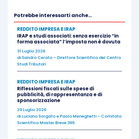
analizzi la problematica
dal punto di vista del
debitore o del creditore.
Potrebbe interessarti anche...
REDDITO IMPRESA E IRAP
A questo punto,
quali sono le implicazioni
IRAP e studi associati: senza esercizio “in
contabili
per l’acquirente e quali i
conseguenti
forma associata” l’imposta non è dovuta
rilievi fiscali
?
31 Luglio 2026
di
Sandro Cerato – Direttore Scientifico del Centro
Studi Tributari
Il bene ammortizzabile viene imputato in
contabilità
considerando il valore del debito
REDDITO IMPRESA E IRAP
attualizzato
, quindi euro 92.592 + euro 10.000 di
Riflessioni fiscali sulle spese di
acconto = euro 102.592. Questo è il
pubblicità, di rappresentanza e di
costo di
sponsorizzazione
acquisto da considerare
ai fini della procedura di
29 Luglio 2026
ammortamento, mentre
la differenza
di
Luciano Sorgato
e
Paolo Meneghetti – Comitato
rappresenta un onere finanziario
da imputare,
Scientifico Master Breve 365
secondo competenza,
nell’area del Conto