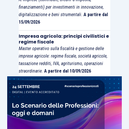
ricavo
avrebbe concorso alla formazione di
finanziamenti) per investimenti in innovazione,
interessi passivi deducibili solo al 30%
, mentre
digitalizzazione e beni strumentali.
A partire dal
la
rilevazione diretta di interessi attivi
permette
15/09/2026
la
deduzione di interessi passivi per il 100%
dell’importo collocato nella classe C
del Conto
Impresa agricola: principi civilistici e
regime fiscale
economico.
Master operativo sulla fiscalità e gestione delle
imprese agricole: regime fiscale, società agricole,
tassazione redditi, IVA, agriturismo, operazioni
straordinarie.
A partire dal 10/09/2026