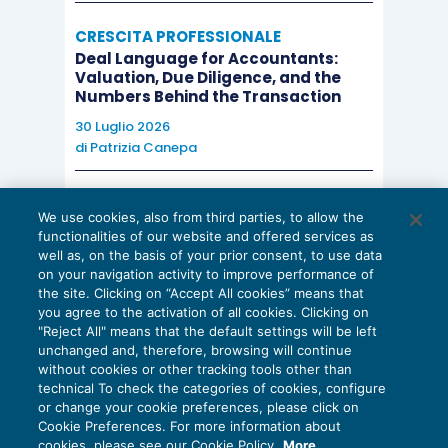
CRESCITA PROFESSIONALE
Deal Language for Accountants:
Valuation, Due Diligence, and the
Numbers Behind the Transaction
30 Luglio 2026
di
Patrizia Canepa
AI E DIGITALIZZAZIONE
We use cookies, also from third parties, to allow the
EU AI Act e studi professionali: le
functionalities of our website and offered services as
scadenze concrete
well as, on the basis of your prior consent, to use data
on your navigation activity to improve performance of
27 Luglio 2026
the site. Clicking on “Accept All cookies” means that
di
Diego Barberi
e
Stefano Dovier
you agree to the activation of all cookies. Clicking on
"Reject All" means that the default settings will be left
unchanged and, therefore, browsing will continue
without cookies or other tracking tools other than
technical To check the categories of cookies, configure
or change your cookie preferences, please click on
Cookie Preferences. For more information about
Privacy Policy
cookies, please see our Cookie Policy.
More