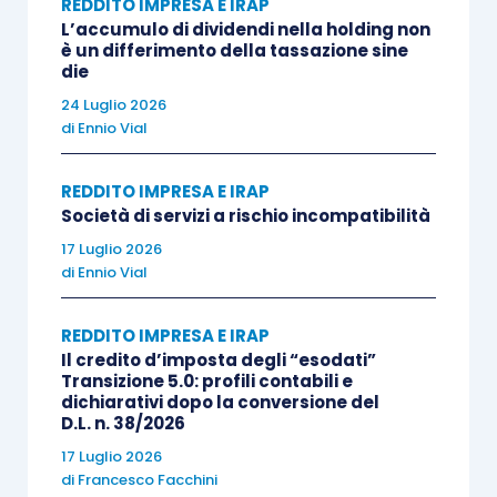
economico
. Che l’importo di iscrizione del
REDDITO IMPRESA E IRAP
L’accumulo di dividendi nella holding non
cespite sia
costo rilevato
tenendo conto della
è un differimento della tassazione sine
valutazione al costo ammortizzato è certificato
die
dal
principio contabile OIC 16
, par. 33, laddove
24 Luglio 2026
di
Ennio Vial
quest’ultimo rimanda al
principio contabile OIC
19
(iscrizione del debito tenendo conto del
REDDITO IMPRESA E IRAP
fattore temporale). Il dato così imputato nel
Società di servizi a rischio incompatibilità
processo di ammortamento rileva
anche ai fini
17 Luglio 2026
fiscali
, così come recita la
circolare n. 7/E/2011
,
di
Ennio Vial
par. 2.3.1.:
“acquisto di un bene con pagamento
differito: nella contabilità …. si qualifica (e così
REDDITO IMPRESA E IRAP
deve essere considerata anche ai fini fiscali) come
Il credito d’imposta degli “esodati”
Transizione 5.0: profili contabili e
acquisto di un bene associato ad un contratto di
dichiarativi dopo la conversione del
finanziamento e comporta l’iscrizione in bilancio
D.L. n. 38/2026
del corrispettivo (contrattuale) attualizzato,
17 Luglio 2026
di
Francesco Facchini
nonché l’imputazione dei relativi interessi pro-rata