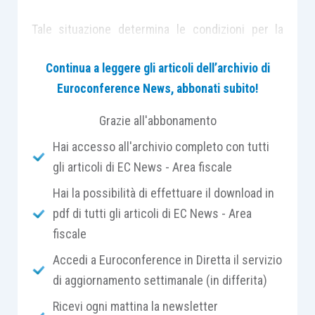
Tale situazione determina le condizioni per la
valutazione del credito/debito al costo
Continua a leggere gli articoli dell’archivio di
ammortizzato
e le conseguenze di tale
Euroconference News, abbonati subito!
applicazione si manifestano anche
sul piano
fiscale a causa della derivazione rafforzata
,
Grazie all'abbonamento
cioè della
supremazia della impostazione
Hai accesso all'archivio completo con tutti
contabile
, in merito a qualificazione,
gli articoli di EC News - Area fiscale
classificazione ed imputazione temporale, sulle
regole previste nel Tuir.
Hai la possibilità di effettuare il download in
pdf di tutti gli articoli di EC News - Area
fiscale
Sul punto, l’
articolo 2426, n. 8, cod. civ.
, prevede
che i crediti ed i debiti debbano essere valutati al
Accedi a Euroconference in Diretta il servizio
costo ammortizzato, tenendo conto del
fattore
di aggiornamento settimanale (in differita)
temporale
. In particolare, il principio contabile
Ricevi ogni mattina la newsletter