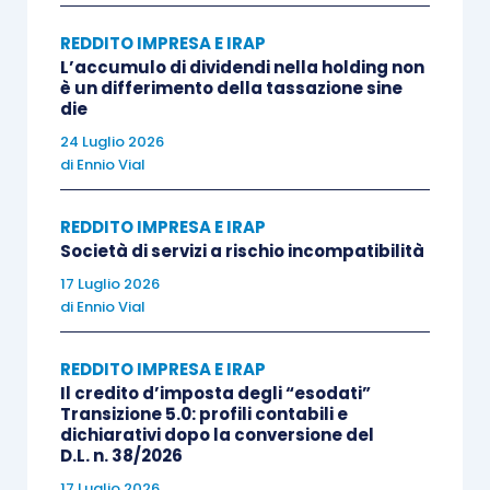
delle
spese di rappresentanza
, di cui
all’
articolo 108 Tuir
.
REDDITO IMPRESA E IRAP
L’accumulo di dividendi nella holding non
è un differimento della tassazione sine
È evidente che un sistema così impostato tende
die
ad ampliare la differenza tra
valutazioni
24 Luglio 2026
civilistiche e fiscali
delle componenti di reddito,
di
Ennio Vial
con ripercussioni sulla necessità di apportare
variazioni in aumento
nella determinazione del
REDDITO IMPRESA E IRAP
Società di servizi a rischio incompatibilità
reddito d’impresa. Se l’obiettivo è di eliminare le
17 Luglio 2026
divergenze tra valutazioni civilistiche e fiscali,
di
Ennio Vial
sarà conseguentemente
necessario rivedere in
maniera radicale
tutte le disposizioni del Tuir
REDDITO IMPRESA E IRAP
che prevedono
variazioni tra le già menzionate
Il credito d’imposta degli “esodati”
valutazioni
.
Transizione 5.0: profili contabili e
dichiarativi dopo la conversione del
D.L. n. 38/2026
Come anticipato in apertura, il secondo obiettivo
17 Luglio 2026