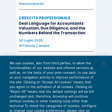
Assolombarda
CRESCITA PROFESSIONALE
Deal Language for Accountants:
Valuation, Due Diligence, and the
Numbers Behind the Transaction
30 Luglio 2026
di
Patrizia Canepa
AI E DIGITALIZZAZIONE
We use cookies, also from third parties, to allow the
EU AI Act e studi professionali: le
functionalities of our website and offered services as
scadenze concrete
well as, on the basis of your prior consent, to use data
on your navigation activity to improve performance of
27 Luglio 2026
the site. Clicking on “Accept All cookies” means that
di
Diego Barberi
e
Stefano Dovier
you agree to the activation of all cookies. Clicking on
"Reject All" means that the default settings will be left
unchanged and, therefore, browsing will continue
without cookies or other tracking tools other than
technical To check the categories of cookies, configure
or change your cookie preferences, please click on