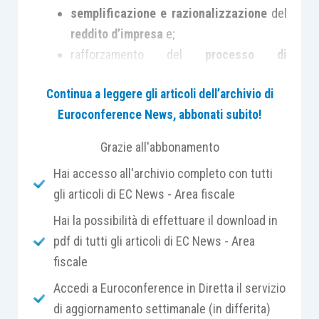
semplificazione e razionalizzazione
del
reddito d’impresa
e;
rafforzamento del
processo di
avvicinamento
dei
valori fiscali a quelli
Continua a leggere gli articoli dell’archivio di
civilistici
.
Euroconference News, abbonati subito!
In merito al primo obiettivo, fermi restando i
Grazie all'abbonamento
principi di inerenza, neutralità fiscale delle
Hai accesso all'archivio completo con tutti
operazioni straordinarie e il divieto di abuso del
gli articoli di EC News - Area fiscale
diritto, la legge delega stabilisce, in primo luogo,
che deve essere
rafforzato il principio di
Hai la possibilità di effettuare il download in
derivazione rafforzata
. Attualmente, tale
pdf di tutti gli articoli di EC News - Area
principio si applica ai soggetti Ires (diversi dalle
fiscale
microimprese di cui all’
articolo 2435-ter cod.
Accedi a Euroconference in Diretta il servizio
civ.
) ed è contenuto nell’
articolo 83 Tuir
,
di aggiornamento settimanale (in differita)