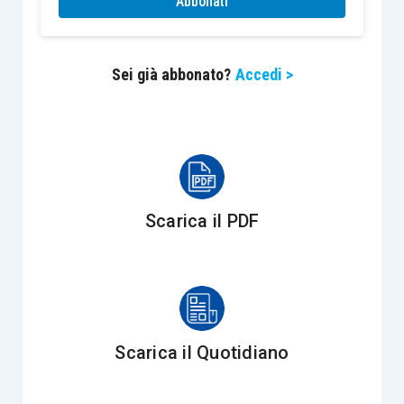
Abbonati
Sempre nell’ambito della semplificazione
razionalizzazione del reddito d’impresa, la legge
delega prevede la
revisione delle differenze
Sei già abbonato?
Accedi >
temporanee
che scaturiscono dalla
d
eroga alla
competenza economica del bilancio
derivante
da fenomeni valutativi, come accade per le opere
ultrannuali o per gli ammortamenti. In relazione a
questi ultimi, va segnalato che, in passato, vi
Scarica il PDF
sono già stati numerosi tentativi di
“aggiornamento” dei coefficienti massimi previsti
dal D.M. 31.12.1988, i quali spesso non
consentono di allineare il processo di
ammortamento fiscale con quello civilistico
Scarica il Quotidiano
(collegato più correttamente alla vita utile). La
riforma fiscale può, finalmente, essere