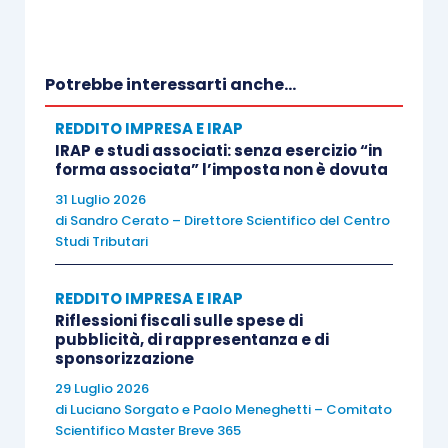
l’occasione per “rovesciare” il rapporto
, nel
senso di attribuire valenza fiscale alla vita utile
stabilita dagli amministratori, secondo corrette
Potrebbe interessarti anche...
regole di gestione.
REDDITO IMPRESA E IRAP
IRAP e studi associati: senza esercizio “in
Altro obiettivo nell’ambito della semplificazione è
forma associata” l’imposta non è dovuta
quello di
revisione della disciplina dei costi
31 Luglio 2026
parzialmente deducibili
. Nell’attuale Tuir sono
di
Sandro Cerato – Direttore Scientifico del Centro
Studi Tributari
presenti numerose disposizioni che
limitano la
deduzione
di alcune componenti reddituali
REDDITO IMPRESA E IRAP
prevedendo
criteri forfettari
. Questo è il caso,
Riflessioni fiscali sulle spese di
ad esempio:
pubblicità, di rappresentanza e di
sponsorizzazione
29 Luglio 2026
dell’
ammortamento dei mezzi di
di
Luciano Sorgato
e
Paolo Meneghetti – Comitato
trasporto,
di cui all’
articolo 164 Tuir
;
Scientifico Master Breve 365