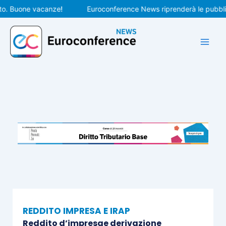
Vai
Buone vacanze!
Euroconference News riprenderà le pubblicazio
al
contenuto
REDDITO IMPRESA E IRAP
Reddito d’impresae derivazione