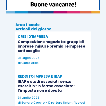
bilancio di esercizio
.
Sono previste, infine, modifiche alla
disciplina
della scissione societaria parziale
, di cui
Area fiscale
Articoli del giorno
all’
articolo 2506.1 cod. civ.
, ed alla
liquidazione
ordinaria delle imprese individuali
e delle
CRISI D'IMPRESA
Composizione negoziata: gruppi di
società commerciali, stabilendo la
definitività
imprese, misure premiali e imprese
dei periodi intermedi di liquidazione
.
sottosoglia
31 Luglio 2026
di
Carlo Arsie
REDDITO IMPRESA E IRAP
IRAP e studi associati: senza
esercizio “in forma associata”
l’imposta non è dovuta
31 Luglio 2026
di
Sandro Cerato – Direttore Scientifico del