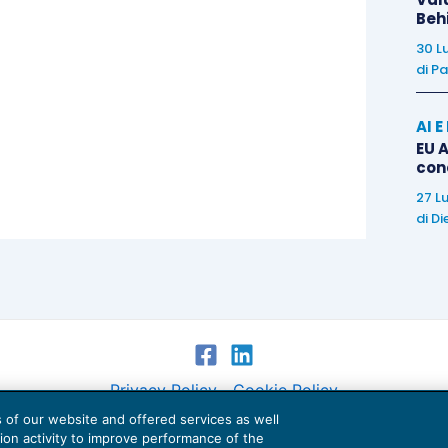
Beh
30 L
di
Pa
AI 
EU A
con
27 L
di
Di
Privacy Policy
Cookie Policy
es of our website and offered services as well
Euroconference NEWS è una testata registrata al Tribunale di Milano Reg. n. 8556/2026
tion activity to improve performance of the