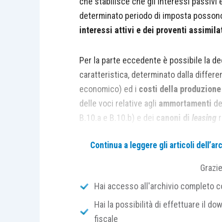
che stabilisce che gli interessi passivi e
determinato periodo di imposta posso
interessi attivi e dei proventi assimila
Per la parte eccedente è possibile la de
caratteristica, determinato dalla differen
economico) ed i
costi della produzione
delle voci relative agli
ammortamenti
de
B.10.a e B.10.b) e dei
canoni di
leasing
r
B.8).
Continua a leggere gli articoli dell’
Tralasciando l’analisi generale della norm
Grazi
pochi vantaggi ancora rimasti in caso d
Hai accesso all'archivio completo con
nazionale
(artt. 117 e seguenti del Tui
Hai la possibilità di effettuare il dow
opzionale che permette alle società par
fiscale
determinare l’Ires in maniera
unitaria
, 