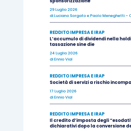
sponsorizzazione
29 Luglio 2026
È importante evidenziare che il trasfer
di
Luciano Sorgato
e
Paolo Meneghetti – C
passivi e Rol deve trovare
specifica reg
consolidamento
: ricordiamo a tal propo
REDDITO IMPRESA E IRAP
compiutamente i rapporti che si instaura
L’accumulo di dividendi nella hold
tassazione sine die
consolidata, lasciando alla
libera volont
24 Luglio 2026
rapporti.
di
Ennio Vial
In quest’ottica è necessario individuare 
REDDITO IMPRESA E IRAP
fiscale
connesso alla “rettifica di conso
Società di servizi a rischio incompa
degli interessi passivi computati come i
17 Luglio 2026
di
Ennio Vial
consolidata, ma compensati con il Rol di
particolarmente difficile individuare solu
REDDITO IMPRESA E IRAP
Il credito d’imposta degli “esodati”
Il beneficio può infatti essere riconosci
dichiarativi dopo la conversione de