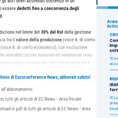
 gli altri oneri assimilati sostenuti in un
no essere
dedotti fino a concorrenza degli
ti
.
Area
Artic
duzione nel limite del
30% del Rol
della gestione
CRI
za tra il
valore della produzione
(voce A. di conto
Com
imp
(voce B. di conto economico), con esclusione
sot
lle immobilizzazioni materiali ed immateriali (voci
31 L
elativi a beni strumentali (classificati nella voce
di
Ca
archivio di Euroconference News, abbonati subito!
RED
IRAP
ativa, l’art. 96, comma 7, del Tuir, disciplina uno dei
e all'abbonamento
for
i adesione al regime del
consolidato fiscale
31 L
 tutti gli articoli di EC News - Area fiscale
r), che ricordiamo essere un regime di tassazione
di
Sa
nload in pdf di tutti gli articoli di EC News - Area
Studi
tecipanti, appartenenti ad uno stesso gruppo, di
attraverso la determinazione di una base imponibile