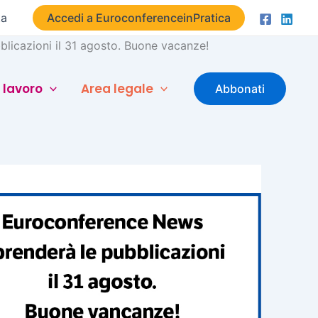
ta
Accedi a EuroconferenceinPratica
licazioni il 31 agosto. Buone vacanze!
 lavoro
Area legale
Abbonati