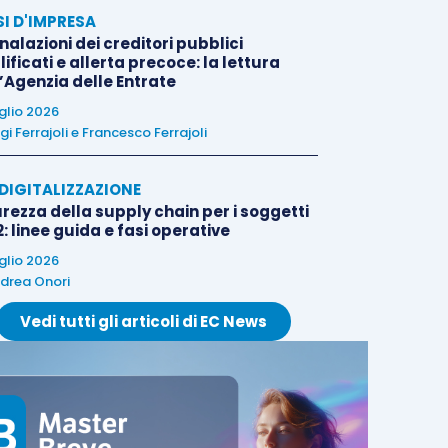
SI D'IMPRESA
alazioni dei creditori pubblici
ificati e allerta precoce: la lettura
l’Agenzia delle Entrate
uglio 2026
igi Ferrajoli
e
Francesco Ferrajoli
E DIGITALIZZAZIONE
rezza della supply chain per i soggetti
: linee guida e fasi operative
uglio 2026
drea Onori
Vedi tutti gli articoli di EC News