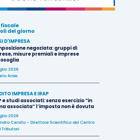
 fiscale
oli del giorno
SI D'IMPRESA
posizione negoziata: gruppi di
rese, misure premiali e imprese
tosoglia
uglio 2026
rlo Arsie
DITO IMPRESA E IRAP
 e studi associati: senza esercizio “in
ma associata” l’imposta non è dovuta
uglio 2026
ndro Cerato – Direttore Scientifico del Centro
 Tributari