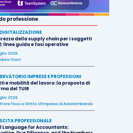
o professione
E DIGITALIZZAZIONE
rezza della supply chain per i soggetti
: linee guida e fasi operative
uglio 2026
drea Onori
ERVATORIO IMPRESE E PROFESSIONI
tti e mobilità del lavoro: la proposta di
orma del TUIR
uglio 2026
ttore Fisco e Diritto d’Impresa di Assolombarda
SCITA PROFESSIONALE
l Language for Accountants:
uation, Due Diligence, and the Numbers