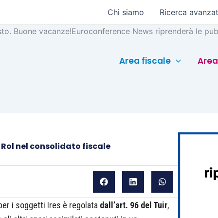
Chi siamo
Ricerca avanza
sto. Buone vacanze!
Euroconference News riprenderà le pubb
Area fiscale
Area
 Rol nel consolidato fiscale
er i soggetti Ires è regolata
dall’art. 96 del Tuir
,