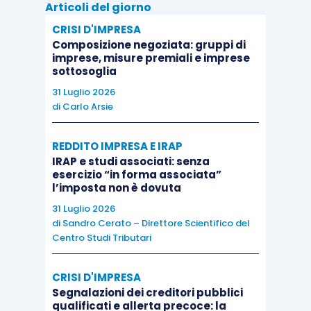
Articoli del giorno
di voto
esercitabile nell’assemblea generale e di
CRISI D'IMPRESA
partecipazione agli utili
non inferiore al 10 per
Composizione negoziata: gruppi di
cento e non superiore al 50 per cento, è imputato
imprese, misure premiali e imprese
sottosoglia
a
ciascun socio
,
indipendentemente
31 Luglio 2026
dall’
effettiva percezione
,
proporzionalmente
alla
di
Carlo Arsie
sua
quota
di
partecipazione
agli
utili
.
REDDITO IMPRESA E IRAP
Le
società di capitali
che possono esercitare
IRAP e studi associati: senza
esercizio “in forma associata”
l’
opzione
prevista dall’
articolo 115 Tuir
sono: le
l’imposta non è dovuta
società per azioni, in accomandita per azioni e a
31 Luglio 2026
responsabilità limitata, le società cooperative, le
di
Sandro Cerato – Direttore Scientifico del
Centro Studi Tributari
società di mutua assicurazione, nonché le
società europee di cui al
Regolamento (CE) n.
CRISI D'IMPRESA
2157/2001
e le società cooperative europee di
Segnalazioni dei creditori pubblici
cui al
Regolamento (CE) n. 1435/2003
, residenti
qualificati e allerta precoce: la