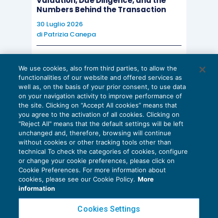
Valuation, Due Diligence, and the
Numbers Behind the Transaction
30 Luglio 2026
di
Patrizia Canepa
AI E DIGITALIZZAZIONE
We use cookies, also from third parties, to allow the
EU AI Act e studi professionali: le
functionalities of our website and offered services as
scadenze concrete
well as, on the basis of your prior consent, to use data
on your navigation activity to improve performance of
27 Luglio 2026
the site. Clicking on “Accept All cookies” means that
di
Diego Barberi
e
Stefano Dovier
you agree to the activation of all cookies. Clicking on
"Reject All" means that the default settings will be left
unchanged and, therefore, browsing will continue
without cookies or other tracking tools other than
technical To check the categories of cookies, configure
or change your cookie preferences, please click on
Cookie Preferences. For more information about
Privacy Policy
cookies, please see our Cookie Policy.
More
Cookie Policy
information
Euroconference NEWS è una testata registrata al Tribunale di Milano Reg. n. 8556/2026
Cookies Settings
Direttore responsabile Sandro Cerato