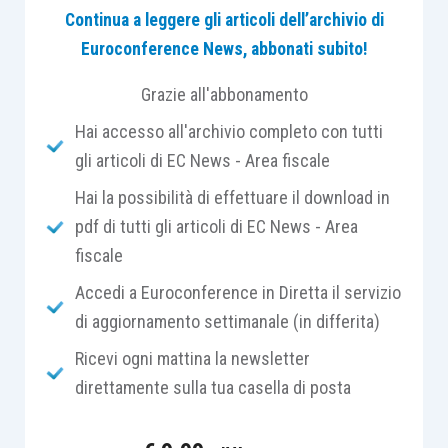
Continua a leggere gli articoli dell’archivio di
maggiorata
di
3,5 punti percentuali
(passando,
Euroconference News, abbonati subito!
quindi, al
27,5 per cento
, in luogo della misura
ordinaria del
24 per cento
) sul
reddito
derivante
Grazie all'abbonamento
da
attività
svolte sulla base di:
Hai accesso all'archivio completo con tutti
gli articoli di EC News - Area fiscale
concessioni autostradali
;
Hai la possibilità di effettuare il download in
concessioni di gestione aeroportuale
;
pdf di tutti gli articoli di EC News - Area
autorizzazioni
e
concessioni portuali
fiscale
rilasciate ai sensi degli articoli 16 e 18
della L. 84/1994;
Accedi a Euroconference in Diretta il servizio
concessioni ferroviarie
.
di aggiornamento settimanale (in differita)
Ricevi ogni mattina la newsletter
Le
regole
di
determinazione
del
reddito
da
direttamente sulla tua casella di posta
assoggettare all’
Ires maggiorata
sono stabilite
dal
comma 717
. Quest’ultimo, infatti, stabilisce