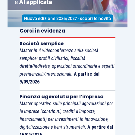
intende
tacitamente rinnovata
per un altro
triennio a meno che non sia revocata, secondo le
modalità e i termini previsti per la comunicazione
dell’opzione.
Corsi in evidenza
Società semplice
Master in 4 videoconferenze sulla società
semplice: profili civilistici, fiscalità
diretta/indiretta, operazioni straordinarie e aspetti
previdenziali/internazionali.
A partire dal
9/09/2026
Finanza agevolata per l’impresa
Master operativo sulle principali agevolazioni per
le imprese (contributi, crediti d’imposta,
finanziamenti) per investimenti in innovazione,
digitalizzazione e beni strumentali.
A partire dal
15/09/2026