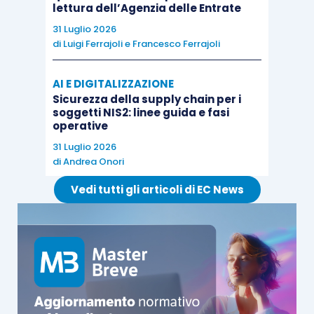
lettura dell’Agenzia delle Entrate
nel territorio dello Stato.
31 Luglio 2026
di
Luigi Ferrajoli
e
Francesco Ferrajoli
L’opzione per la
trasparenza fiscale
può essere
esercitata, in qualità di
soci
, anche dai
soggetti
AI E DIGITALIZZAZIONE
non residenti
, a condizione, però, che per gli
utili
Sicurezza della supply chain per i
soggetti NIS2: linee guida e fasi
distribuiti
dalla società partecipata non vi sia
operative
obbligo di
ritenuta fiscale
.
31 Luglio 2026
di
Andrea Onori
L’
opzione
è
irrevocabile
per
tre esercizi sociali
Vedi tutti gli articoli di EC News
della società partecipata e deve essere
esercitata da tutte le società e comunicata
all’Amministrazione finanziaria con la
dichiarazione
presentata nel periodo d’imposta a
decorrere dal quale si intende esercitare
l’opzione. Al termine del triennio, l’opzione si