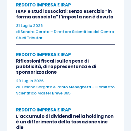
REDDITO IMPRESA E IRAP
alla
tassazione di gruppo
in qualità di
IRAP e studi associati: senza esercizio “in
consolidata
, ed esposta nella dichiarazione dei
forma associata” l’imposta non è dovuta
redditi del consolidato (
ex
articolo 122 Tuir
).
31 Luglio 2026
di
Sandro Cerato – Direttore Scientifico del Centro
Studi Tributari
Per effetto dell’introduzione nel nostro
ordinamento giuridico dell’istituto del
REDDITO IMPRESA E IRAP
consolidato
, il legislatore, quindi, ha attribuito
Riflessioni fiscali sulle spese di
uno specifico rilievo fiscale ai
gruppi di imprese
:
pubblicità, di rappresentanza e di
sponsorizzazione
attraverso tale meccanismo, infatti, i
redditi
29 Luglio 2026
conseguiti da alcune società possono essere
di
Luciano Sorgato
e
Paolo Meneghetti – Comitato
compensati
, con riferimento allo stesso
Scientifico Master Breve 365
esercizio, con le
perdite
generate da altre
società facenti parte dello
stesso gruppo
e ciò
REDDITO IMPRESA E IRAP
L’accumulo di dividendi nella holding non
produce un vantaggio che diversamente non
è un differimento della tassazione sine
sarebbe conseguibile da una singola società.
die