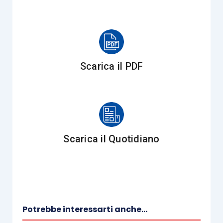
dello
Statuto dei diritti del contribuente
(L.
212/2000, le disposizioni dei
commi 716
e
717
si
applicano
dal periodo d’imposta
in corso al 31
dicembre 2019
.
Scarica il PDF
Tassazione di gruppo – consolidato nazionale –
articoli da 117
a
128 Tuir
, D.M. 01.03.2018
L’
articolo 117 Tuir
disciplina l’esercizio
Scarica il Quotidiano
dell’opzione per il c.d.
consolidato nazionale
(
fiscal unit
): l’adesione a tale regime comporta
che l’
Ires
della
fiscal unit
sia liquidata dalla
consolidante su un’unica base imponibile
rappresentata dalla somma algebrica dei
redditi
Potrebbe interessarti anche...
complessivi netti
di ciascun soggetto aderente