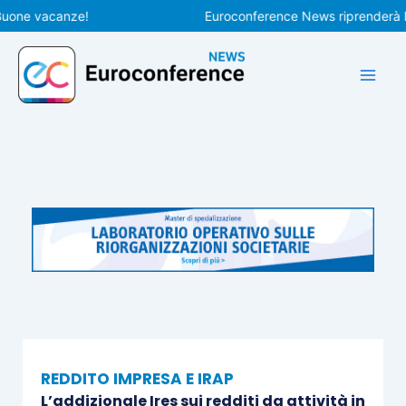
Vai
e vacanze!
Euroconference News riprenderà le pub
al
contenuto
REDDITO IMPRESA E IRAP
L’addizionale Ires sui redditi da attività in