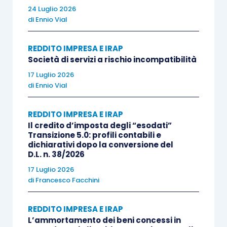
24 Luglio 2026
di
Ennio Vial
L’esercizio dell’
opzione
per il
consolidato
nazionale
è subordinato al ricorrere di specifici
REDDITO IMPRESA E IRAP
requisiti
: in particolare, sotto il
profilo
Società di servizi a rischio incompatibilità
soggettivo
sono ammessi al consolidato solo i
17 Luglio 2026
soggetti che rivestono una delle forme giuridiche
di
Ennio Vial
previste dalla normativa di riferimento (diverse a
seconda che si tratti di
consolidante
o
REDDITO IMPRESA E IRAP
consolidate
, mentre sotto il
profilo oggettivo
è
Il credito d’imposta degli “esodati”
Transizione 5.0: profili contabili e
richiesta la sussistenza del requisito del
dichiarativi dopo la conversione del
controllo
ex
articolo 2359, comma 1, numero 1),
D.L. n. 38/2026
cod. civ.
.
17 Luglio 2026
di
Francesco Facchini
Permanendo il requisito del controllo, l’opzione ha
REDDITO IMPRESA E IRAP
durata per
tre esercizi sociali
ed è
irrevocabile
.
L’ammortamento dei beni concessi in