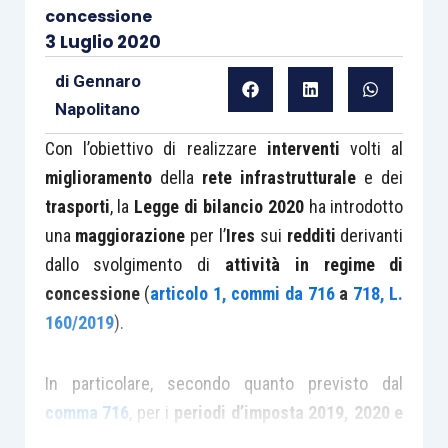
concessione
3 Luglio 2020
di
Gennaro
Napolitano
Con l’obiettivo di realizzare
interventi
volti al
miglioramento
della
rete infrastrutturale
e dei
trasporti
, la
Legge di bilancio 2020
ha introdotto
una
maggiorazione
per l’
Ires
sui
redditi
derivanti
dallo svolgimento di
attività in regime di
concessione
(
articolo 1, commi da 716
a
718, L.
160/2019
).
In particolare, secondo quanto previsto dal
comma 716
, per i
periodi d’imposta 2019, 2020 e
2021
, l’
aliquota
prevista dall’
articolo 77 Tuir
è