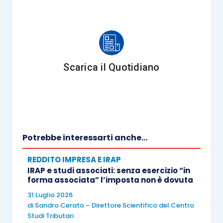
tratta di movimentazioni finanziarie che
non
assumono rilievo nella determinazione del
reddito d’impresa
del concedente, il quale a
fronte dell’incasso iscrive un debito nei confronti
Scarica il Quotidiano
dell’utilizzatore. Solamente all’atto del
successivo trasferimento del bene, qualora
l’utilizzatore eserciti la facoltà di acquisto, si
realizzerà alternativamente:
Potrebbe interessarti anche...
un
ricavo di vendita
, al lordo degli
acconti, se l’immobile è oggetto
REDDITO IMPRESA E IRAP
IRAP e studi associati: senza esercizio “in
dell’attività propria dell’impresa
forma associata” l’imposta non è dovuta
concedente (bene merce);
31 Luglio 2026
una
plusvalenza (o una minusvalenza)
, al
di
Sandro Cerato – Direttore Scientifico del Centro
Studi Tributari
lordo degli acconti, se l’immobile ceduto è