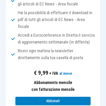
gli articoli di EC News - Area fiscale
possono essere imprese o privati). Dal punto di
vista contabile, assume rilievo la
distinzione
Hai la possibilità di effettuare il download in
all’interno del canone di locazione della quota
pdf di tutti gli articoli di EC News - Area
imputata al godimento
dell’immobile e quella
fiscale
relativa all’acconto del prezzo di cessione
Accedi a Euroconference in Diretta il servizio
pattuito tra le parti. Ai fini contabili e fiscali, il
di aggiornamento settimanale (in differita)
concedente deve imputare un componente
Ricevi ogni mattina la newsletter
positivo nel conto economico fiscalmente
direttamente sulla tua casella di posta
rilevante in misura pari al
canone di locazione di
competenza
di ciascun esercizio se trattasi di
€
9,99
+ IVA
immobile merce (voce A.1 del conto economico)
al mese
o di
immobile strumentale per natura
o
immobile
Abbonamento mensile
patrimonio
(voce A.5 del conto economico). Per
con fatturazione mensile
tali ultimi immobili, fiscalmente è necessario
determinare il componente positivo di reddito in
Abbonati