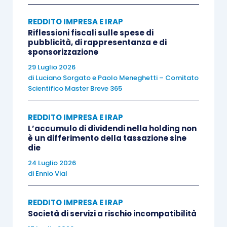
un bene strumentale o patrimonio di cui
REDDITO IMPRESA E IRAP
all’
articolo 90 del Tuir
.
Riflessioni fiscali sulle spese di
pubblicità, di rappresentanza e di
Dal punto di vista contabile,
sponsorizzazione
contemporaneamente alla rilevazione del
credito
29 Luglio 2026
di
Luciano Sorgato
e
Paolo Meneghetti – Comitato
per la vendita del bene
, il concedente dovrà
Scientifico Master Breve 365
“stornare” il debito maturato per gli acconti
incassati durante il contratto ed imputarli come
REDDITO IMPRESA E IRAP
componenti positivi di reddito.
L’accumulo di dividendi nella holding non
è un differimento della tassazione sine
die
Come anticipato, poiché l’utilizzatore ha una
24 Luglio 2026
facoltà di acquisto del bene
nel termine previsto
di
Ennio Vial
in contratto tra le parti, laddove non eserciti tale
diritto le parti possono stabilire nel contratto che
REDDITO IMPRESA E IRAP
Società di servizi a rischio incompatibilità
una parte dei canoni incassati in acconto prezzo