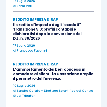
siano
trattenuti
dal concedente. In tal caso, il
17 Luglio 2026
di
Ennio Vial
debito iscritto per l’importo degli acconti
incassati deve essere restituito per la parte non
REDDITO IMPRESA E IRAP
trattenuta e girocontato a
sopravvenienza attiva
Il credito d’imposta degli “esodati”
per la parte trattenuta. Tale componente positivo
Transizione 5.0: profili contabili e
dichiarativi dopo la conversione del
concorre alla formazione del reddito d’impresa
D.L. n. 38/2026
del concedente.
17 Luglio 2026
di
Francesco Facchini
REDDITO IMPRESA E IRAP
L’ammortamento dei beni concessi in
comodato ai clienti: la Cassazione amplia
il perimetro dell’inerenza
10 Luglio 2026
di
Sandro Cerato – Direttore Scientifico del Centro
Studi Tributari