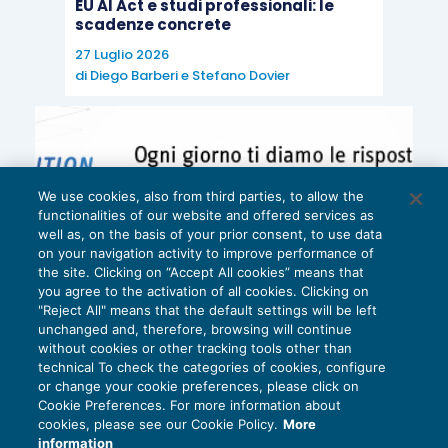
EU AI Act e studi professionali: le
scadenze concrete
27 Luglio 2026
di
Diego Barberi
e
Stefano Dovier
We use cookies, also from third parties, to allow the
functionalities of our website and offered services as
well as, on the basis of your prior consent, to use data
on your navigation activity to improve performance of
the site. Clicking on “Accept All cookies” means that
you agree to the activation of all cookies. Clicking on
"Reject All" means that the default settings will be left
unchanged and, therefore, browsing will continue
without cookies or other tracking tools other than
technical To check the categories of cookies, configure
or change your cookie preferences, please click on
Cookie Preferences. For more information about
Privacy Policy
cookies, please see our Cookie Policy.
More
Cookie Policy
information