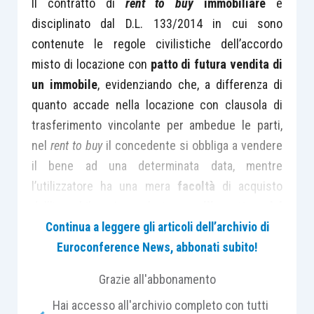
Il contratto di
rent to buy
immobiliare
è
disciplinato dal D.L. 133/2014 in cui sono
contenute le regole civilistiche dell’accordo
misto di locazione con
patto di futura vendita di
un immobile
, evidenziando che, a differenza di
quanto accade nella locazione con clausola di
trasferimento vincolante per ambedue le parti,
nel
rent to buy
il concedente si obbliga a vendere
il bene ad una determinata data, mentre
l’utilizzatore ha una mera
facoltà
di acquisto
dell’immobile. In relazione
all’oggetto del
contratto
, la norma non pone alcuna limitazione in
Continua a leggere gli articoli dell’archivio di
ordine alla
tipologia di immobile
, che quindi può
Euroconference News, abbonati subito!
essere sia abitativo che strumentale, e nel
Grazie all'abbonamento
contempo non pone vincoli per quanto riguarda la
Hai accesso all'archivio completo con tutti
qualifica delle parti del contratto (che quindi