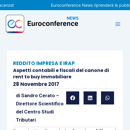
Vai
e!
Euroconference News riprenderà le pubblicazio
al
contenuto
REDDITO IMPRESA E IRAP
Aspetti contabili e fiscali del canone di
rent to buy immobiliare
28 Novembre 2017
di
Sandro Cerato –
Direttore Scientifico
del Centro Studi
Tributari