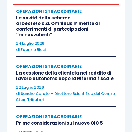
“
incasso giuridico
”, dando evidenza delle
OPERAZIONI STRAORDINARIE
interpretazioni espresse sul tema nella prassi
Le novità dello schema
amministrativa, da taluni autorevoli commentatori
di Decreto c.d. Omnibus in merito ai
conferimenti di partecipazioni
e dai principali orientamenti giurisprudenziali.
“minusvalenti”
24 Luglio 2026
di
Fabrizio Ricci
L’evoluzione normativa e interpretativa da cui
OPERAZIONI STRAORDINARIE
La cessione della clientela nel reddito di
trae origine la tesi del c.d. “
incasso giuridico
”
lavoro autonomo dopo la Riforma fiscale
22 Luglio 2026
Com’è noto, con l’ormai risalente circolare n.
di
Sandro Cerato – Direttore Scientifico del Centro
Studi Tributari
73/1994, il Mef esplicitò gli effetti fiscali della
tesi del c.d. “
incasso giuridico
”, precisando che “…
OPERAZIONI STRAORDINARIE
la rinuncia ai crediti correlati a redditi che vanno
Prime considerazioni sul nuovo OIC 5
acquisiti a tassazione per cassa (quali, ad esempio, i
21 Luglio 2026