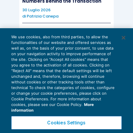
Numbers Behind the Transaction
patrimonializzare la società e che, pertanto,
30 Luglio 2026
non possa essere equiparata alla remissione
di
Patrizia Canepa
di un debito da parte di un soggetto
estraneo alla compagine sociale. In altri
AI E DIGITALIZZAZIONE
We use cookies, also from third parties, to allow the
termini, la rinuncia presuppone il
EU AI Act e studi professionali: le
functionalities of our website and offered services as
scadenze concrete
conseguimento del credito il cui importo,
well as, on the basis of your prior consent, to use data
on your navigation activity to improve performance of
27 Luglio 2026
anche se non materialmente incassato, viene
the site. Clicking on “Accept All cookies” means that
di
Diego Barberi
e
Stefano Dovier
comunque “utilizzato”, sia pure con atto di
you agree to the activation of all cookies. Clicking on
"Reject All" means that the default settings will be left
disposizione avente natura di rinuncia.
unchanged and, therefore, browsing will continue
Altrimenti operando, si permetterebbe alla
without cookies or other tracking tools other than
technical To check the categories of cookies, configure
società di bene
ficiare di accantonamenti
or change your cookie preferences, please click on
fiscalmente dedotti nel corso dei singoli
Cookie Preferences. For more information about
Privacy Policy
cookies, please see our Cookie Policy.
More
periodi di imposta che non scontano alcuna
Cookie Policy
information
imposizione
fiscale, nonostante producano
Euroconference NEWS è una testata registrata al Tribunale di Milano Reg. n. 8556/2026
Cookies Settings
l’effetto ultimo di incrementare il costo della
Direttore responsabile Sandro Cerato