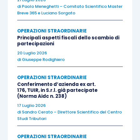
compensi spettanti agli amministratori e gli interessi
di
Paolo Meneghetti – Comitato Scientifico Master
relativi a finanziamenti dei soci) presuppone
Breve 365
e
Luciano Sorgato
l’avvenuto incasso giuridico del credito e quindi
l’obbligo di sottoporre a tassazione il loro
OPERAZIONI STRAORDINARIE
Principali aspetti fiscali dello scambio di
ammontare, anche mediante applicazione della
partecipazioni
ritenuta di imposta
”.
20 Luglio 2026
di
Giuseppe Rodighiero
Tale tesi interpretativa trova origine in un
contesto normativo in cui la rinuncia ai crediti da
OPERAZIONI STRAORDINARIE
Conferimento d’azienda ex art.
parte dei soci era considerata irrilevante, ai fini
176, TUIR, in S.r.l. già partecipate
delle imposte sui redditi, per la società debitrice
(Norma Aidc n. 238)
dagli stessi partecipata, determinandosi in capo
17 Luglio 2026
di
Sandro Cerato – Direttore Scientifico del Centro
ai soci un corrispondente incremento del valore
Studi Tributari
fiscalmente riconosciuto della partecipazione
detenuta. Ciò, a prescindere dalla natura del
OPERAZIONI STRAORDINARIE
credito del socio e, quindi, anche ove vi