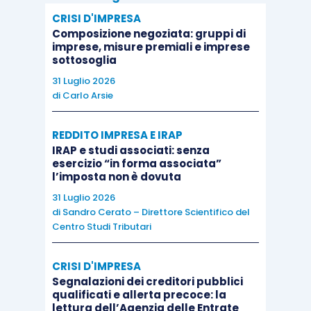
competenza, e ciò che accade, invece, in capo al
CRISI D'IMPRESA
socio, il quale assoggetta a imposizione il
Composizione negoziata: gruppi di
imprese, misure premiali e imprese
provento solo in ipotesi d’incasso. Detto in altri
sottosoglia
termini, tale tesi interpretativa trova la propria
31 Luglio 2026
ragion d’essere nell’esigenza di evitare un “
salto
di
Carlo Arsie
d’imposta
”, rappresentato dalla previa deduzione
in capo alla società degli oneri iscritti a fronte dei
REDDITO IMPRESA E IRAP
IRAP e studi associati: senza
debiti poi rimessi dai soci e dalla successiva
esercizio “in forma associata”
mancata imposizione, espressamente prevista a
l’imposta non è dovuta
norma dell’allora vigente articolo 88, Tuir (e, in
31 Luglio 2026
di
Sandro Cerato – Direttore Scientifico del
precedenza, dall’articolo 55, Tuir), della
Centro Studi Tributari
sopravvenienza attiva conseguente alla rinuncia.
CRISI D'IMPRESA
La Corte di Cassazione, in più occasioni, ha
Segnalazioni dei creditori pubblici
qualificati e allerta precoce: la
avallato la tesi accertativa dell’Agenzia delle
lettura dell’Agenzia delle Entrate