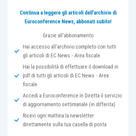
anche alla fonte) “
per cassa
”, cui
simmetricamente corrispondesse un debito della
Continua a leggere gli articoli dell’archivio di
società iscritto a fronte di un onere dedotto,
Euroconference News, abbonati subito!
invece, “
per competenza
”, non comporterebbe
Grazie all'abbonamento
l’obbligo di sottoporne a tassazione il relativo
Hai accesso all'archivio completo con tutti
ammontare in capo al socio, avendo le nuove
gli articoli di EC News - Area fiscale
disposizioni rimediato al “
salto d’imposta
” che si
sarebbe potuto originare in vigenza del
Hai la possibilità di effettuare il download in
precedente impianto normativo.
pdf di tutti gli articoli di EC News - Area
fiscale
Accedi a Euroconference in Diretta il servizio
di aggiornamento settimanale (in differita)
Premessa
Ricevi ogni mattina la newsletter
direttamente sulla tua casella di posta
La controversia da cui trae origine la pronuncia