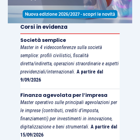
conseguimento del credito il cui importo,
anche se non materialmente incassato,
viene, comunque, utilizzato
”, con la
Corsi in evidenza
conseguente “…
tassabilità in capo al socio
Società semplice
rinunciatario del credito, anche se non
Master in 4 videoconferenze sulla società
materialmente incassato ma conseguito ed
semplice: profili civilistici, fiscalità
utilizzato, tramite la rinuncia, in favore della
diretta/indiretta, operazioni straordinarie e aspetti
società e, quindi, la obbligatorietà in capo a
previdenziali/internazionali.
A partire dal
9/09/2026
quest’ultima di operare la ritenuta ex articolo
25 D.P.R. 600/73
”;
Finanza agevolata per l’impresa
in una controversia avente per oggetto la
Master operativo sulle principali agevolazioni per
rinuncia eseguita dal socio
le imprese (contributi, crediti d’imposta,
amministratore al credito da questi
finanziamenti) per investimenti in innovazione,
vantato per il trattamento di fine mandato,
digitalizzazione e beni strumentali.
A partire dal
la Suprema Corte ha ritenuto che, “…
in
15/09/2026