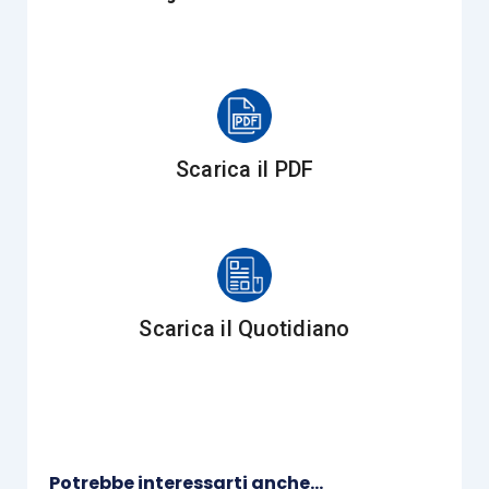
debenza dell’anzidetta ritenuta del 26%
dell’ammontare del credito oggetto di rinuncia,
tenuto conto che la stessa avrebbe dovuto
trovare applicazione soltanto all’atto della
corresponsione degli interessi, tuttavia mai
Scarica il PDF
avvenuta nel caso di specie, avendo il creditore
rinunciato alla relativa percezione.
Prima di scendere nel dettaglio dei principi
espressi dalla Corte di Cassazione con la
Scarica il Quotidiano
sentenza n. 16595/2023, nonché delle criticità
che, comunque, permangono, nonostante
l’apprezzabile sforzo esegetico, merita
ripercorrere l’evoluzione normativa e
interpretativa da cui trae origine la tesi del c.d.
Potrebbe interessarti anche...