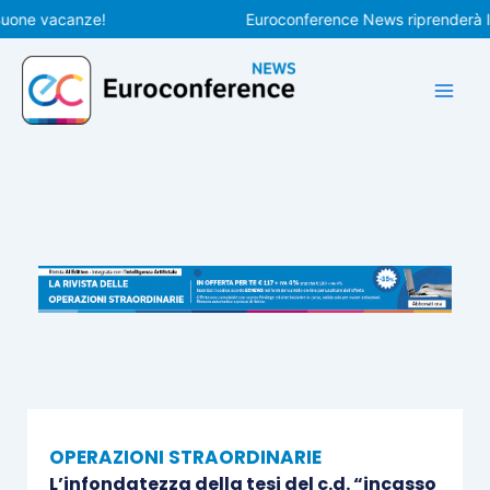
Vai
e vacanze!
Euroconference News riprenderà le pubb
al
contenuto
OPERAZIONI STRAORDINARIE
L’infondatezza della tesi del c.d. “incasso