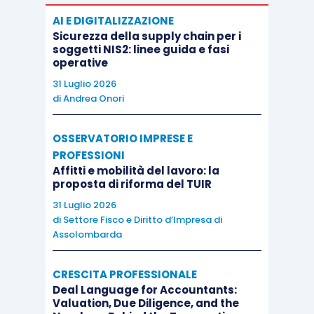
l’obbligo di sottoporne a tassazione il
AI E DIGITALIZZAZIONE
Sicurezza della supply chain per i
relativo ammontare, con applicazione, ai
soggetti NIS2: linee guida e fasi
sensi dell’articolo 25 del D.P.R. 29
operative
settembre 1973, n. 600, della ritenuta
31 Luglio 2026
di
Andrea Onori
fiscale, cui la societ
à
è tenuta quale
sostituto d’imposta
”;
OSSERVATORIO IMPRESE E
in una controversia avente per oggetto la
PROFESSIONI
rinuncia eseguita dai soci al credito per
Affitti e mobilità del lavoro: la
gli interessi maturati a fronte di un
proposta di riforma del TUIR
finanziamento in precedenza concesso a
31 Luglio 2026
di
Settore Fisco e Diritto d’Impresa di
beneficio della società, la Suprema Corte
Assolombarda
ha precisato che “…
appare corretto ritenere
che la rinuncia del credito per interessi
CRESCITA PROFESSIONALE
oggetto di causa da parte dei soci sia
Deal Language for Accountants:
Valuation, Due Diligence, and the
espressione della volontà di