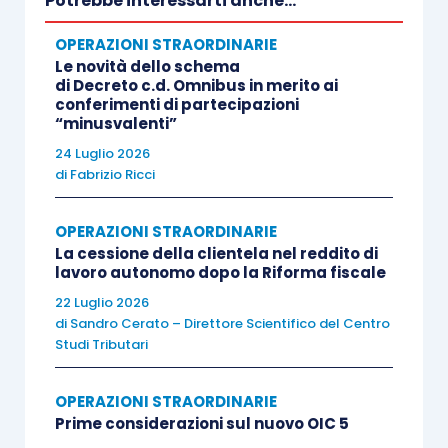
Potrebbe interessarti anche...
patrimoniale
, rappresentato da immobili. In
OPERAZIONI STRAORDINARIE
questi casi l’errore più frequente consiste nel
Le novità dello schema
non valutare l’eventuale necessità per la
di Decreto c.d. Omnibus in merito ai
conferimenti di partecipazioni
holding-madre beneficiaria
di
annullare
in parte
“minusvalenti”
la partecipazione detenuta nella società figlia.
24 Luglio 2026
di
Fabrizio Ricci
Sulle riserve, inoltre, va considerato
l’orientamento dell’Agenzia delle entrate
OPERAZIONI STRAORDINARIE
La cessione della clientela nel reddito di
espresso per la prima volta con la
risoluzione n.
lavoro autonomo dopo la Riforma fiscale
97/E/2017
. In sostanza, dopo aver ricostituito le
22 Luglio 2026
riserve in sospensione di imposta
, è necessario
di
Sandro Cerato – Direttore Scientifico del Centro
che il
mix tra riserve di utile
e
riserve di
Studi Tributari
capitale della scindenda
rimanga con le
medesime proporzioni anche post scissione
sia
OPERAZIONI STRAORDINARIE
Prime considerazioni sul nuovo OIC 5
nella scissa che nella quota di patrimonio