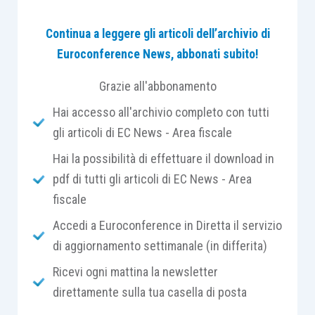
Per quanto attiene ad un eventuale
profilo di
Continua a leggere gli articoli dell’archivio di
abuso
, prima di implementare un’operazione di
Euroconference News, abbonati subito!
scissione è sempre il caso di
ponderare bene la
posizione
espressa sul punto dall’Agenzia delle
Grazie all'abbonamento
entrate. Per far questo, non resta che
studiare
Hai accesso all'archivio completo con tutti
gli interpelli
diramati copiosamente nel corso
gli articoli di EC News - Area fiscale
degli anni. È, infatti, sbagliato, ad esempio,
Hai la possibilità di effettuare il download in
ritenere che
ogni scissione, che non comporti
pdf di tutti gli articoli di EC News - Area
spostamenti di azienda,
sia abusiva
tout court
fiscale
come pure, dal lato opposto, non è pensabile di
poter
escludere a priori la potenziale abusività
Accedi a Euroconference in Diretta il servizio
di una operazione
di scissione. Pur con delle
di aggiornamento settimanale (in differita)
sfumature che devono essere attentamente
Ricevi ogni mattina la newsletter
valutate, l’Agenzia delle entrate ha dimostrato, nel
direttamente sulla tua casella di posta
corso degli anni, di essere
particolarmente