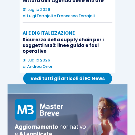
lettura dell’Agenzia delle Entrate
31 Luglio 2026
di
Luigi Ferrajoli
e
Francesco Ferrajoli
AI E DIGITALIZZAZIONE
Sicurezza della supply chain per i
soggetti NIS2: linee guida e fasi
operative
31 Luglio 2026
di
Andrea Onori
Vedi tutti gli articoli di EC News