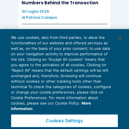
Numbers Behind the Transaction
30 Luglio 2026
di
Patrizia Canepa
AI E DIGITALIZZAZIONE
We use cookies, also from third parties, to allow the
EU AI Act e studi professionali: le
functionalities of our website and offered services as
scadenze concrete
well as, on the basis of your prior consent, to use data
on your navigation activity to improve performance of
27 Luglio 2026
the site. Clicking on “Accept All cookies” means that
di
Diego Barberi
e
Stefano Dovier
you agree to the activation of all cookies. Clicking on
"Reject All" means that the default settings will be left
unchanged and, therefore, browsing will continue
without cookies or other tracking tools other than
technical To check the categories of cookies, configure
or change your cookie preferences, please click on
Cookie Preferences. For more information about
Privacy Policy
cookies, please see our Cookie Policy.
More
Cookie Policy
information
Euroconference NEWS è una testata registrata al Tribunale di Milano Reg. n. 8556/2026
Cookies Settings
Direttore responsabile Sandro Cerato