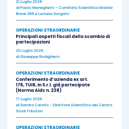
21 Luglio 2026
assegnata alla beneficiaria.
di
Paolo Meneghetti – Comitato Scientifico Master
Breve 365
e
Luciano Sorgato
Si deve, peraltro, prestare attenzione al fatto che,
sotto il profilo delle riserve
, la scissione è
OPERAZIONI STRAORDINARIE
Principali aspetti fiscali dello scambio di
neutra solo se la beneficiaria
è in grado di
partecipazioni
ricostituirle
. La
ricostituzione non è possibile
20 Luglio 2026
se la beneficiaria è una società di persone
in
di
Giuseppe Rodighiero
contabilità semplificata
.
OPERAZIONI STRAORDINARIE
Conferimento d’azienda ex art.
Altro errore, che a volte si può commettere, è
176, TUIR, in S.r.l. già partecipate
quello di
interpretare troppo alla lettera il
(Norma Aidc n. 238)
principio di neutralità
fiscale, di cui all’
articolo
17 Luglio 2026
173, Tuir
. Lo stesso, infatti, presuppone che i
di
Sandro Cerato – Direttore Scientifico del Centro
Studi Tributari
beni permangano nella sfera di impresa
commerciale
. La scissione di
società
OPERAZIONI STRAORDINARIE