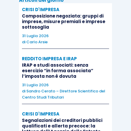
Articoli del giorno
societaria” che si terrà solamente in presenza a
CRISI D'IMPRESA
Castelfranco Veneto il 27 ed il 28 settembre
Composizione negoziata: gruppi di
imprese, misure premiali e imprese
2024 e successivamente a Bologna il 22 ed il 23
sottosoglia
novembre 2024.
31 Luglio 2026
di
Carlo Arsie
REDDITO IMPRESA E IRAP
IRAP e studi associati: senza
esercizio “in forma associata”
l’imposta non è dovuta
31 Luglio 2026
di
Sandro Cerato – Direttore Scientifico del
Centro Studi Tributari
CRISI D'IMPRESA
Segnalazioni dei creditori pubblici
qualificati e allerta precoce: la