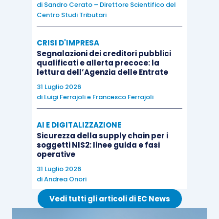
di
Sandro Cerato – Direttore Scientifico del
Centro Studi Tributari
Nella
Scheda di studio
pubblicata su
Dottryna
sono approfonditi, tra gli altri, i seguenti
CRISI D'IMPRESA
aspetti:
Segnalazioni dei creditori pubblici
qualificati e allerta precoce: la
lettura dell’Agenzia delle Entrate
le sanzioni applicabili in caso omessa
31 Luglio 2026
registrazione o fatturazione di
di
Luigi Ferrajoli
e
Francesco Ferrajoli
operazioni imponibili;
le sanzioni applicabili in caso omessa
AI E DIGITALIZZAZIONE
registrazione o fatturazione di
Sicurezza della supply chain per i
soggetti NIS2: linee guida e fasi
operazioni non soggette;
operative
le sanzioni applicabili per le violazioni
31 Luglio 2026
in materia di scontrino o ricevuta
di
Andrea Onori
fiscale;
Vedi tutti gli articoli di EC News
la mancata regolarizzazione delle
fatture;