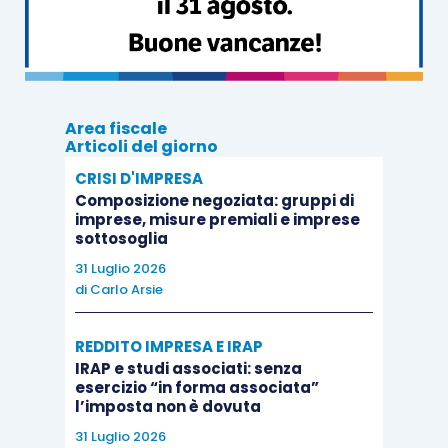
elementi in base ai quali sia
concretamente
applicabile una sanzione inferiore a quella
irrogata.
Nel prendere atto del principio enunciato, ci si
Area fiscale
Articoli del giorno
permette di osservare come non sia però chiaro
CRISI D'IMPRESA
a quale situazione si riferisca, per usare il
Composizione negoziata: gruppi di
medesimo avverbio,
concretamente
la Corte,
imprese, misure premiali e imprese
sottosoglia
essendo pacifico che qualsiasi violazione in
materia di R.C. commessa
ante
01/01/2016 trovi
31 Luglio 2026
di
Carlo Arsie
una
puntuale corrispondenza
nell’attuale assetto
normativo (che ha infatti ripreso, modificandole
REDDITO IMPRESA E IRAP
nella misura sanzionatoria, tutte le precedenti
IRAP e studi associati: senza
ipotesi di violazione dell’istituto, aggiungendone
esercizio “in forma associata”
l’imposta non è dovuta
alcune in passato non considerate dalla legge).
31 Luglio 2026