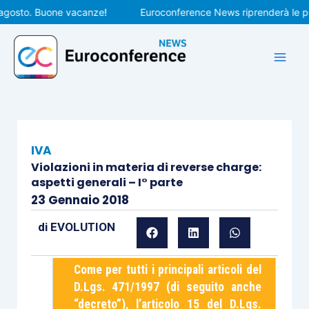
Vai
sto. Buone vacanze!
Euroconference News riprenderà le pubbli
al
contenuto
IVA
Violazioni in materia di reverse charge:
aspetti generali – I° parte
23 Gennaio 2018
di
EVOLUTION
Come per tutti i principali articoli del
D.Lgs. 471/1997 (di seguito anche
“decreto”), l’articolo 15 del D.Lgs.