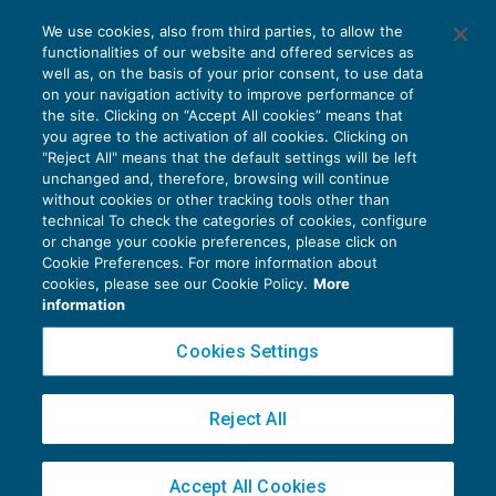
We use cookies, also from third parties, to allow the
functionalities of our website and offered services as
well as, on the basis of your prior consent, to use data
on your navigation activity to improve performance of
the site. Clicking on “Accept All cookies” means that
you agree to the activation of all cookies. Clicking on
"Reject All" means that the default settings will be left
unchanged and, therefore, browsing will continue
without cookies or other tracking tools other than
technical To check the categories of cookies, configure
or change your cookie preferences, please click on
Cookie Preferences. For more information about
Privacy Policy
cookies, please see our Cookie Policy.
More
Cookie Policy
information
Euroconference NEWS è una testata registrata al Tribunale di Milano Reg. n. 8556/2026
Cookies Settings
Direttore responsabile Sandro Cerato
Copyright 2016 ©
Gruppo Euroconference S.p.A.
v2.32.2
Reject All
Piazza Luigi Einaudi, 10N01 - 20124 Milano - info@ecnews.it
Capitale Sociale € 300.000,00 i.v. C.F. P.IVA Iscrizione Registro Imprese di Milano
Accept All Cookies
02776120236