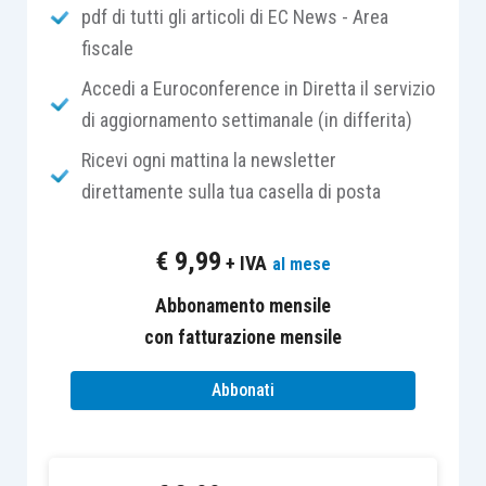
pdf di tutti gli articoli di EC News - Area
singole fattispecie sanzionatorie.
fiscale
Quello in materia di
reverse charge
(di seguito
Accedi a Euroconference in Diretta il servizio
anche “inversione contabile” o “R.C.”) costituisce
di aggiornamento settimanale (in differita)
probabilmente la
novità normativa di maggior
Ricevi ogni mattina la newsletter
impatto
attuata a livello sanzionatorio dal D.Lgs.
direttamente sulla tua casella di posta
158/2015.
€
9,99
+ IVA
al mese
Il nuovo articolo 6 del decreto dedica ora ben
4
Abbonamento mensile
commi
(da
9-
bis
a
9-
bis
3
) alle violazioni in materia
con fatturazione mensile
di inversione contabile, recependo le
raccomandazioni di provenienza comunitaria sia
Abbonati
in ordine alla misura della sanzione, che in merito
al mantenimento del diritto alla detrazione.