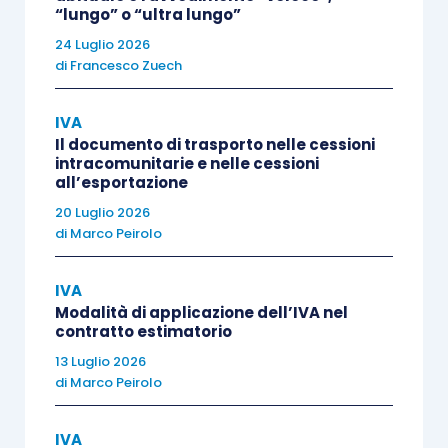
“lungo” o “ultra lungo”
salvaguardare in ogni caso
, sul piano
24 Luglio 2026
sostanziale,
il diritto alla detrazione
di
Francesco Zuech
dell’imposta
in tutte le situazioni che si possono
verificare.
IVA
Il documento di trasporto nelle cessioni
intracomunitarie e nelle cessioni
Sul punto la
circolare AdE 16/E/2017
evidenzia
all’esportazione
che “
i nuovi commi sono coerenti con il principio
20 Luglio 2026
sancito in più occasioni dalla Corte di Giustizia
di
Marco Peirolo
dell’Unione europea in relazione al meccanismo del
reverse charge, secondo cui le violazioni degli
IVA
Modalità di applicazione dell’IVA nel
obblighi formali non possono escludere di per sé il
contratto estimatorio
diritto alla detrazione del contribuente, pena la
13 Luglio 2026
violazione del principio di neutralità dell’imposta …
di
Marco Peirolo
cui si è sempre uniformata la Corte di Cassazione
”.
IVA