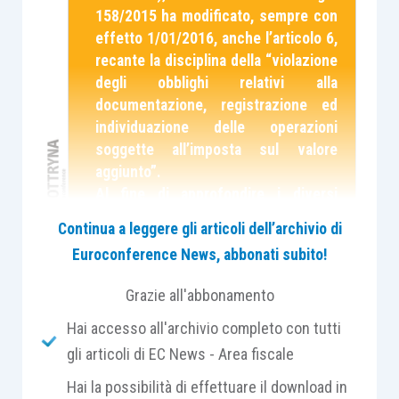
158/2015 ha modificato, sempre con
effetto 1/01/2016, anche l’articolo 6,
recante la disciplina della “violazione
degli obblighi relativi alla
documentazione, registrazione ed
individuazione delle operazioni
soggette all’imposta sul valore
aggiunto”.
Al fine di approfondire i diversi
aspetti della materia, è stata
Continua a leggere gli articoli dell’archivio di
pubblicata in Dottryna, nella sezione
Euroconference News, abbonati subito!
“Sanzioni”, una apposita Scheda di
studio.
Grazie all'abbonamento
Il presente contributo si occupa di
Hai accesso all'archivio completo con tutti
delineare gli aspetti generali della
disciplina sanzionatoria in materia di
gli articoli di EC News - Area fiscale
inversione contabile. Con successivi
Hai la possibilità di effettuare il download in
contributi verranno trattate le