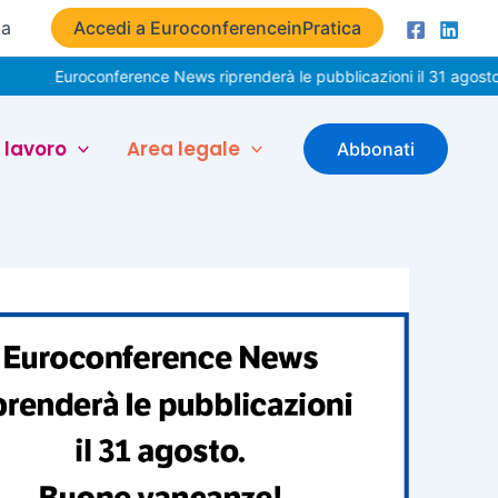
ta
Accedi a EuroconferenceinPratica
roconference News riprenderà le pubblicazioni il 31 agosto. Buone 
 lavoro
Area legale
Abbonati