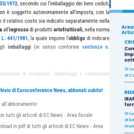
633/1972
, secondo cui l’imballaggio dei beni ceduti,
non è soggetto autonomamente all’imposta, con la
l relativo costo sia indicato separatamente nella
Area
a
all’
ingrosso
di prodotti
ortofrutticoli
, nella norma
Artic
 L. 441/1981
, la quale impone l’
obbligo
di indicare
CRI
egli
imballaggi
(in senso conforme
sentenze n.
Com
imp
sot
31 L
cessione
di
recipienti
,
imballaggi
e
contenitori
di
Ca
 all’ingrosso dei prodotti ortofrutticoli deve essere
archivio di Euroconference News, abbonati subito!
pari
al prezzo di
acquisto
. Inoltre, per la parte che
RED
IRAP
quello di vendita dei prodotti, deve essere
indicato
e all'abbonamento
for
31 L
 tutti gli articoli di EC News - Area fiscale
di
Sa
nload in pdf di tutti gli articoli di EC News - Area
Studi
isione sia stata posta a presidio e
tutela del