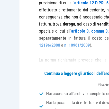
previsione di cui all’
articolo 12 D.P.R. 
effettuato direttamente dal cedente, 
conseguenza che non è necessario che i
fattura, trova
deroga
, nel caso di
vendit
speciale di cui all’
articolo 3, comma 3,
separatamente
in fattura il costo d
12196/2008
e
n. 10961/2009
).
La norma richiamata prevede che la
utilizzati in tutte le fasi della vendita
Continua a leggere gli articoli dell’
effettuata
applicando
un
corrispettivo
qui compete, tale
prezzo
, aggiuntivo a 
Grazi
distintamente
nella fattura.
Hai accesso all'archivio completo con
Hai la possibilità di effettuare il dow
È di tutta evidenza come tale prev