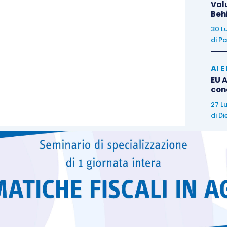
Val
Beh
30 L
di
Pa
AI 
EU A
con
27 L
di
Di