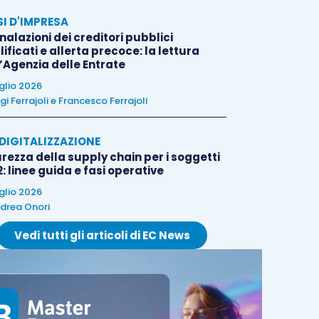
SI D'IMPRESA
alazioni dei creditori pubblici
ificati e allerta precoce: la lettura
l’Agenzia delle Entrate
uglio 2026
igi Ferrajoli
e
Francesco Ferrajoli
E DIGITALIZZAZIONE
rezza della supply chain per i soggetti
: linee guida e fasi operative
uglio 2026
drea Onori
Vedi tutti gli articoli di EC News