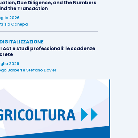
uation, Due Diligence, and the Numbers
ind the Transaction
uglio 2026
trizia Canepa
E DIGITALIZZAZIONE
I Act e studi professionali: le scadenze
crete
uglio 2026
ego Barberi
e
Stefano Dovier