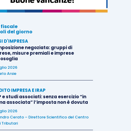
 fiscale
oli del giorno
SI D'IMPRESA
posizione negoziata: gruppi di
rese, misure premiali e imprese
tosoglia
uglio 2026
rlo Arsie
DITO IMPRESA E IRAP
 e studi associati: senza esercizio “in
ma associata” l’imposta non è dovuta
uglio 2026
ndro Cerato – Direttore Scientifico del Centro
 Tributari