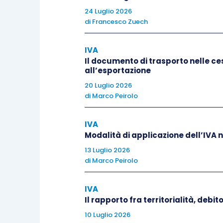
24 Luglio 2026
di
Francesco Zuech
Infine, con la
R.M. n. 79/E del 13 ma
questio
.
IVA
Il documento di trasporto nelle ces
L’interpello trae origine dalla circostan
all’esportazione
alle imprese che non avevano proceduto a
20 Luglio 2026
la
omessa fatturazione
degli stessi, c
di
Marco Peirolo
imposte dirette.
IVA
Modalità di applicazione dell’IVA 
L’Amministrazione, in risposta ricorda 
13 Luglio 2026
e
21, D.P.R. 633/1972
, se la fattura h
di
Marco Peirolo
aliquota Iva
, compreso il caso di beni
indicarli in fattura separatamente
.
IVA
Il rapporto fra territorialità, debi
In ragione di quanto detto, il docu
10 Luglio 2026