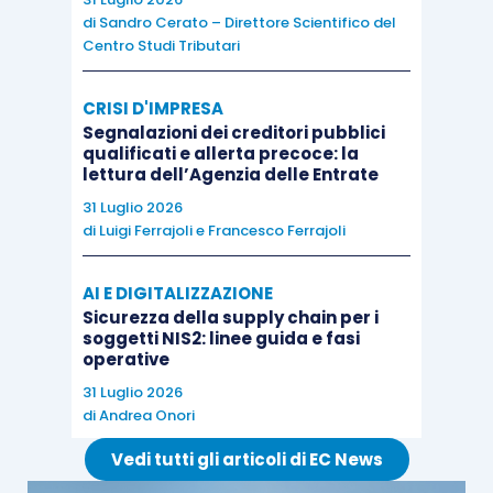
fino a 30.000 euro i rimborsi sono
di
Sandro Cerato – Direttore Scientifico del
Centro Studi Tributari
eseguibili senza prestazione di garanzia
e senza ulteriori adempimenti;
CRISI D'IMPRESA
oltre 30.000 euro
è possibile presentare
Segnalazioni dei creditori pubblici
l’istanza munita di
visto di conformità
o
qualificati e allerta precoce: la
lettura dell’Agenzia delle Entrate
sottoscrizione alternativa da parte
31 Luglio 2026
dell’organo di controllo
e una
di
Luigi Ferrajoli
e
Francesco Ferrajoli
dichiarazione sostitutiva dell’atto di
notorietà attestante la sussistenza di
AI E DIGITALIZZAZIONE
determinati requisiti patrimoniali;
Sicurezza della supply chain per i
soggetti NIS2: linee guida e fasi
la prestazione della garanzia è
operative
obbligatoria
per i rimborsi superiori a
31 Luglio 2026
30.000 euro solo nelle ipotesi di
di
Andrea Onori
situazioni di rischio
.
Vedi tutti gli articoli di EC News