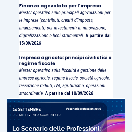
Finanza agevolata per l’impresa
d’imposta) subentra l’obbligo di utilizzare
Master operativo sulle principali agevolazioni per
in compensazione i predetti crediti
a
le imprese (contributi, crediti d’imposta,
partire dal decimo giorno successivo a
finanziamenti) per investimenti in innovazione,
quello di presentazione dell’istanza
;
digitalizzazione e beni strumentali.
A partire dal
i contribuenti che intendono utilizzare in
15/09/2026
compensazione il credito per
importi
Impresa agricola: principi civilistici e
superiori a 5.000 euro annui
(elevato a
regime fiscale
50.000 euro per le start-up innovative)
Master operativo sulla fiscalità e gestione delle
hanno
l’obbligo di richiedere
imprese agricole: regime fiscale, società agricole,
l’apposizione del visto di conformità
, o,
tassazione redditi, IVA, agriturismo, operazioni
in alternativa, la sottoscrizione da parte
straordinarie.
A partire dal 10/09/2026
dell’organo di controllo;
la
compensazione
richiede l’utilizzo dei
canali telematici dell’Agenzia delle entrate
ed è vietata in caso di somme iscritte a