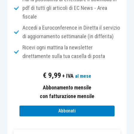
pdf di tutti gli articoli di EC News - Area
modello IVA TR
. Così, ad esempio, nel caso in cui
fiscale
l’istanza venga presentata da un Gruppo Iva, il
frontespizio
deve essere compilato riportando
Accedi a Euroconference in Diretta il servizio
nel riquadro “Dati del contribuente” il
numero di
di aggiornamento settimanale (in differita)
partita Iva del Gruppo
, il codice dell’attività
Ricevi ogni mattina la newsletter
svolta in via prevalente dal medesimo e il codice
direttamente sulla tua casella di posta
natura giuridica 61.
€
9,99
+ IVA
al mese
Restano ferme, invece, le
condizioni per
l’utilizzo del credito Iva infrannuale
. Il modello
Abbonamento mensile
TR può essere utilizzato esclusivamente dai
con fatturazione mensile
contribuenti che hanno realizzato nel trimestre di
Abbonati
riferimento un’eccedenza d’imposta detraibile
d’importo
superiore a 2.582,28 euro
(importo
esposto nel
rigo TC7
).