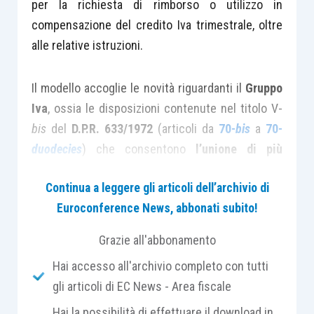
per la richiesta di rimborso o utilizzo in
compensazione del credito Iva trimestrale, oltre
alle relative istruzioni.
Il modello accoglie le novità riguardanti il
Gruppo
Iva
, ossia le disposizioni contenute nel titolo V-
bis
del
D.P.R. 633/1972
(articoli da
70-
bis
a
70-
duodecies
) che consentono
l’unione di più
soggetti passivi d’imposta
stabiliti nel territorio
Continua a leggere gli articoli dell’archivio di
dello Stato
sotto un’unica partita Iva
; tali
Euroconference News, abbonati subito!
soggetti, strettamente vincolati da rapporti
finanziari, economici ed organizzativi, devono
Grazie all'abbonamento
manifestare un’esplicita
opzione
vincolante
per
Hai accesso all'archivio completo con tutti
un triennio e rinnovabile automaticamente.
gli articoli di EC News - Area fiscale
Hai la possibilità di effettuare il download in
Sono stati, pertanto, rivisti
i rispettivi campi del