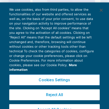
We use cookies, also from third parties, to allow the
functionalities of our website and offered services as
well as, on the basis of your prior consent, to use data
on your navigation activity to improve performance of
the site. Clicking on “Accept All cookies” means that
you agree to the activation of all cookies. Clicking on
"Reject All" means that the default settings will be left
unchanged and, therefore, browsing will continue
without cookies or other tracking tools other than
technical To check the categories of cookies, configure
or change your cookie preferences, please click on
Cookie Preferences. For more information about
Privacy Policy
cookies, please see our Cookie Policy.
More
Cookie Policy
information
Euroconference NEWS è una testata registrata al Tribunale di Milano Reg. n. 8556/2026
Cookies Settings
Direttore responsabile Sandro Cerato
Copyright 2016 ©
Gruppo Euroconference S.p.A.
v2.32.3
Reject All
Piazza Luigi Einaudi, 10N01 - 20124 Milano - info@ecnews.it
Capitale Sociale € 300.000,00 i.v. C.F. P.IVA Iscrizione Registro Imprese di Milano