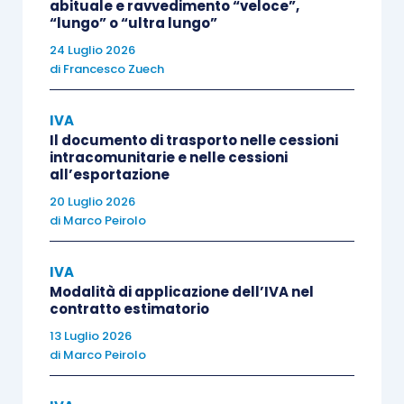
abituale e ravvedimento “veloce”,
Rigo TD3
–
Acquisto di beni
“lungo” o “ultra lungo”
ammortizzabili
– riservato ai contribuenti
24 Luglio 2026
di
Francesco Zuech
che hanno effettuato nel trimestre
acquisti e importazioni di
beni
IVA
ammortizzabili per un ammontare
Il documento di trasporto nelle cessioni
superiore ai 2/3
del totale degli acquisti e
intracomunitarie e nelle cessioni
all’esportazione
delle importazioni imponibili (
articolo 30,
20 Luglio 2026
comma 2, lett. c
);
di
Marco Peirolo
Rigo TD4
–
Soggetti non residenti
–
riservato ai contribuenti che si sono
IVA
identificati direttamente in Italia
ai sensi
Modalità di applicazione dell’IVA nel
contratto estimatorio
dell’
articolo 35-
ter
o che hanno
formalmente nominato un
rappresentante
13 Luglio 2026
di
Marco Peirolo
fiscale
nello Stato (
articolo 30, comma 2,
lett. e
);