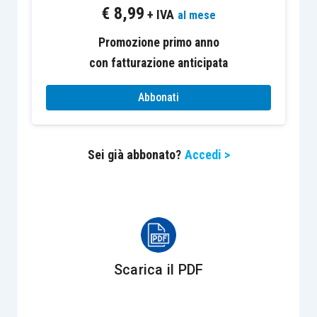
€
8,99
+ IVA
al mese
L’eccedenza di credito Iva infrannuale può essere
Promozione primo anno
richiesta
a rimborso
ovvero
utilizzata in
con fatturazione anticipata
compensazione
(
articolo 38-bis
, comma 2,
D.P.R. 633/1972
) al verificarsi di
determinate
Abbonati
condizioni
, riepilogate nel
quadro TD
del modello
Iva TR:
Sei già abbonato?
Accedi >
Rigo TD1
–
Aliquota media
– riservato ai
contribuenti che effettuano
esclusivamente o prevalentemente
operazioni attive soggette ad aliquote
inferiori rispetto a quelle gravanti sugli
Scarica il PDF
acquisti e sulle importazioni. Il
diritto al
rimborso
o all’
utilizzo in compensazione