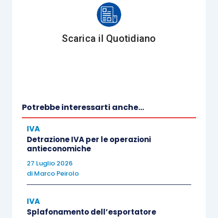
del credito Iva spetta se l’aliquota
mediamente applicata sugli acquisti e
sulle importazioni supera quella
Scarica il Quotidiano
mediamente applicata sulle operazioni
attive
maggiorata del 10%
(
articolo 30,
comma 2, lettera a
);
Rigo TD2
–
Operazioni non imponibili
–
riservato ai contribuenti che hanno
Potrebbe interessarti anche...
effettuato nel trimestre operazioni non
IVA
imponibili di cui agli
articoli 8
,
8-
bis
e
9,
Detrazione IVA per le operazioni
nonché le altre operazioni non imponibili
antieconomiche
indicate nel rigo TA30, per un
ammontare
27 Luglio 2026
superiore al 25%
dell’ammontare
di
Marco Peirolo
complessivo di tutte le operazioni
IVA
effettuate nello stesso periodo (
articolo
Splafonamento dell’esportatore
30, comma 2, lettera b
);