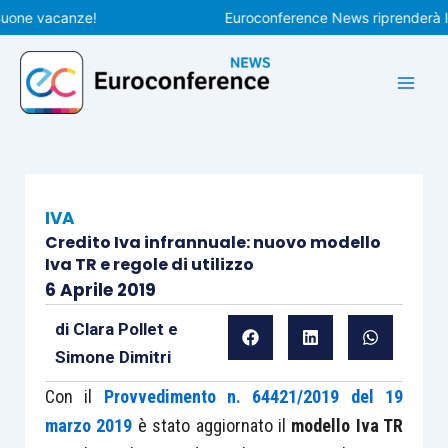
Vai
ne vacanze!
Euroconference News riprenderà le pub
al
contenuto
IVA
Credito Iva infrannuale: nuovo modello
Iva TR e regole di utilizzo
6 Aprile 2019
di
Clara Pollet
e
Simone Dimitri
Con il
Provvedimento n. 64421/2019 del 19
marzo 2019
è stato aggiornato il
modello Iva TR