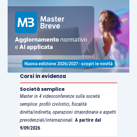
Nel secondo caso, invece, l’ammontare del
credito richiesto in compensazione deve essere
esposto nel
rigo TD7
tenendo conto che:
tale ammontare partecipa al
limite annuo
di 700.000 euro
(
articolo 9, comma 2,
D.L. 35/2013
);
l’utilizzo del
credito Iva infrannuale
di
importo fino a 5.000 euro può essere
Corsi in evidenza
effettuato liberamente senza attendere il
Società semplice
giorno 10 del mese successivo a quello di
Master in 4 videoconferenze sulla società
presentazione del modello TR dal quale
semplice: profili civilistici, fiscalità
emergono;
diretta/indiretta, operazioni straordinarie e aspetti
al superamento del
limite di 5.000 euro
previdenziali/internazionali.
A partire dal
annui
(riferito all’ammontare complessivo
9/09/2026
dei crediti trimestrali maturati nell’anno