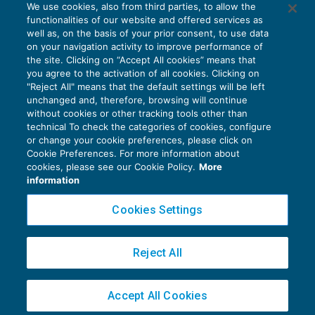
We use cookies, also from third parties, to allow the
functionalities of our website and offered services as
well as, on the basis of your prior consent, to use data
on your navigation activity to improve performance of
the site. Clicking on “Accept All cookies” means that
you agree to the activation of all cookies. Clicking on
"Reject All" means that the default settings will be left
unchanged and, therefore, browsing will continue
without cookies or other tracking tools other than
technical To check the categories of cookies, configure
or change your cookie preferences, please click on
Cookie Preferences. For more information about
Privacy Policy
cookies, please see our Cookie Policy.
More
Cookie Policy
information
Euroconference NEWS è una testata registrata al Tribunale di Milano Reg. n. 8556/2026
Cookies Settings
Direttore responsabile Sandro Cerato
Copyright 2016 ©
Gruppo Euroconference S.p.A.
v2.32.4
Reject All
Piazza Luigi Einaudi, 10N01 - 20124 Milano - info@ecnews.it
Capitale Sociale € 300.000,00 i.v. C.F. P.IVA Iscrizione Registro Imprese di Milano
Accept All Cookies
02776120236