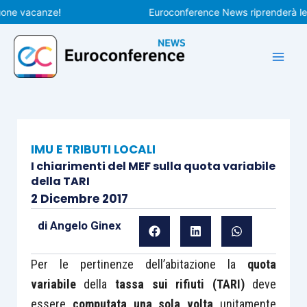
Vai
 vacanze!
Euroconference News riprenderà le pubbl
al
contenuto
IMU E TRIBUTI LOCALI
I chiarimenti del MEF sulla quota variabile
della TARI
2 Dicembre 2017
di
Angelo Ginex
Per le pertinenze dell’abitazione la
quota
variabile
della
tassa sui rifiuti (TARI)
deve
essere
computata una sola volta
unitamente