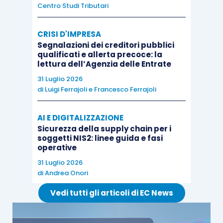
Centro Studi Tributari
non richiede particolari formalità, potendo
essere presentata in
forma libera
;
CRISI D'IMPRESA
deve contenere tutti i
dati necessari
a
Segnalazioni dei creditori pubblici
identificare il contribuente, l’importo
qualificati e allerta precoce: la
lettura dell’Agenzia delle Entrate
versato e quello di cui si chiede il
31 Luglio 2026
rimborso, nonché i dati identificativi della
di
Luigi Ferrajoli
e
Francesco Ferrajoli
pertinenza che è stata computata
erroneamente nel calcolo della TARI.
AI E DIGITALIZZAZIONE
Sicurezza della supply chain per i
soggetti NIS2: linee guida e fasi
operative
31 Luglio 2026
di
Andrea Onori
Vedi tutti gli articoli di EC News