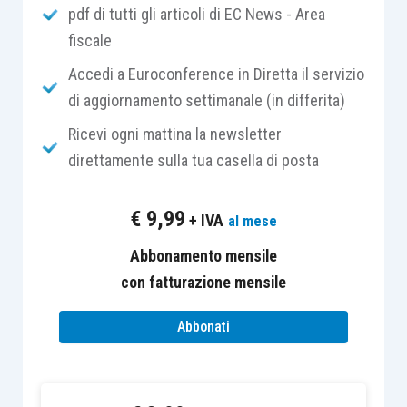
pdf di tutti gli articoli di EC News - Area
relazione alle componenti essenziali del
fiscale
costo del servizio,
e da una
parte variabile
, rapportata alle
Accedi a Euroconference in Diretta il servizio
quantità di rifiuti conferiti.
di aggiornamento settimanale (in differita)
Ricevi ogni mattina la newsletter
In relazione alla questione innanzi prospettata, è
direttamente sulla tua casella di posta
essenziale soffermarsi sul contenuto della
locuzione di
utenza domestica
, la quale deve
€
9,99
+ IVA
al mese
intendersi comprensiva sia delle superfici adibite
a civile abitazione sia delle relative pertinenze.
Abbonamento mensile
con fatturazione mensile
Sul punto, giova richiamare anche quanto
Abbonati
riportato nell’
articolo 16 Prototipo di
Regolamento per l’istituzione e l’applicazione
del tributo comunale sui rifiuti e sui servizi