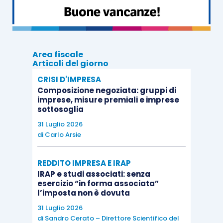
Né si può procedere alla richiesta di rimborso
laddove i Comuni che hanno realizzato
sistemi di
misurazione puntuale
della quantità di rifiuti
Area fiscale
conferiti al servizio pubblico, hanno introdotto in
Articoli del giorno
luogo della TARI, una tariffa avente natura
CRISI D'IMPRESA
corrispettiva, in applicazione dell’
articolo 1
Composizione negoziata: gruppi di
imprese, misure premiali e imprese
Legge 147/2013
.
sottosoglia
31 Luglio 2026
Per quanto riguarda, infine, l’istanza di rimborso,
di
Carlo Arsie
si rileva che la stessa:
REDDITO IMPRESA E IRAP
IRAP e studi associati: senza
deve essere proposta, a norma
esercizio “in forma associata”
dell’
articolo 1 Legge 296/2006
,
entro il
l’imposta non è dovuta
termine di cinque anni dal giorno del
31 Luglio 2026
versamento
;
di
Sandro Cerato – Direttore Scientifico del