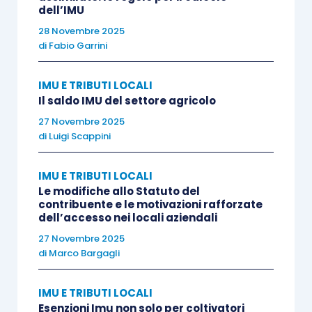
occupanti dell’utenza domestica e facendo
dell’IMU
lievitare conseguentemente l’importo della TARI.
28 Novembre 2025
di
Fabio Garrini
Inoltre, si osserva che le pertinenze non possono
IMU E TRIBUTI LOCALI
ragionevolmente essere contraddistinte da una
Il saldo IMU del settore agricolo
potenzialità di rifiuti
superiore a quella che si
27 Novembre 2025
può attribuire alle abitazioni e che, così
di
Luigi Scappini
procedendo, il nucleo familiare, che costituisce
un parametro per la definizione della parte
IMU E TRIBUTI LOCALI
Le modifiche allo Statuto del
variabile, verrebbe preso in considerazione due
contribuente e le motivazioni rafforzate
volte.
dell’accesso nei locali aziendali
27 Novembre 2025
di
Marco Bargagli
Pertanto, laddove il contribuente riscontri un
errato computo
della parte variabile effettuato
IMU E TRIBUTI LOCALI
dal Comune o dal soggetto gestore del servizio
Esenzioni Imu non solo per coltivatori