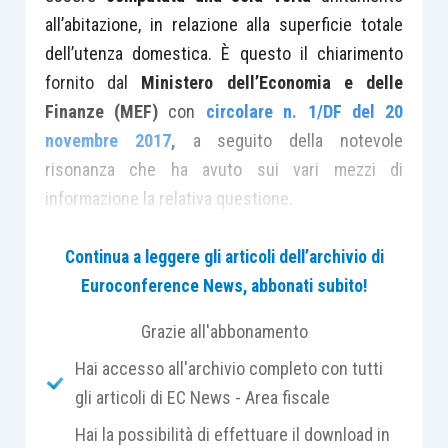
all’abitazione, in relazione alla superficie totale
dell’utenza domestica. È questo il chiarimento
fornito dal
Ministero dell’Economia e delle
Finanze (MEF)
con
circolare n. 1/DF del 20
novembre 2017
,
a seguito della notevole
risonanza che ha avuto sui vari mezzi di
informazione la relativa questione.
Continua a leggere gli articoli dell’archivio di
Innanzitutto, si evidenzia che nella circolare
Euroconference News, abbonati subito!
citata il MEF ha rammentato la normativa in
materia, evidenziando, in ordine alla
Grazie all'abbonamento
determinazione della tariffa, che quest’ultima è
Hai accesso all'archivio completo con tutti
costituita, ai sensi del
D.P.R. 158/1999
:
gli articoli di EC News - Area fiscale
Hai la possibilità di effettuare il download in
da una
parte fissa
, determinata in