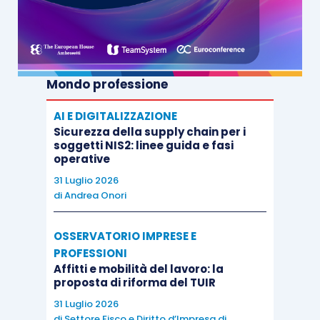
Mondo professione
AI E DIGITALIZZAZIONE
Sicurezza della supply chain per i
soggetti NIS2: linee guida e fasi
operative
31 Luglio 2026
di
Andrea Onori
OSSERVATORIO IMPRESE E
PROFESSIONI
Affitti e mobilità del lavoro: la
proposta di riforma del TUIR
31 Luglio 2026
di
Settore Fisco e Diritto d’Impresa di