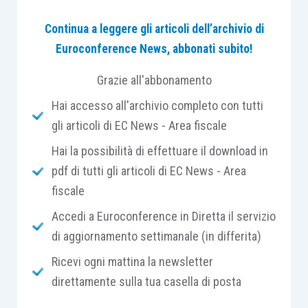
qualifica di ente non commerciale, rileva
Continua a leggere gli articoli dell’archivio di
l’esercizio in via prevalente di attività rese in
Euroconference News, abbonati subito!
conformità ai
fini statutari
non rientranti nella
fattispecie di cui all’
articolo 2195 cod. civ.
,
Grazie all'abbonamento
svolte in mancanza di
specifica organizzazione
.
Hai accesso all'archivio completo con tutti
gli articoli di EC News - Area fiscale
Tale affermazione, sia pure condivisibile in una
Hai la possibilità di effettuare il download in
prospettiva teorica
(tenendo conto della
pdf di tutti gli articoli di EC News - Area
disciplina degli enti non commerciali prima della
fiscale
riforma del terzo settore), non tiene conto della
specificità riconosciuta dal medesimo legislatore
Accedi a Euroconference in Diretta il servizio
alle
attività sportive
.
di aggiornamento settimanale (in differita)
Ricevi ogni mattina la newsletter
Dato per scontato che il presupposto per essere
direttamente sulla tua casella di posta
considerata una
associazione sportiva