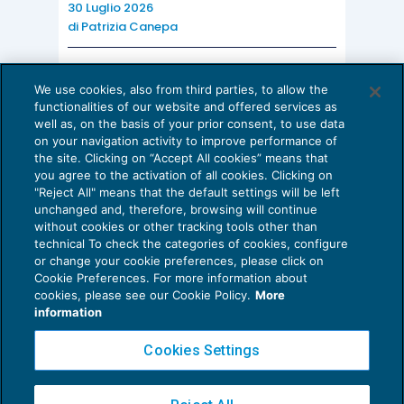
30 Luglio 2026
di
Patrizia Canepa
AI E DIGITALIZZAZIONE
We use cookies, also from third parties, to allow the
EU AI Act e studi professionali: le
functionalities of our website and offered services as
scadenze concrete
well as, on the basis of your prior consent, to use data
on your navigation activity to improve performance of
27 Luglio 2026
the site. Clicking on “Accept All cookies” means that
di
Diego Barberi
e
Stefano Dovier
you agree to the activation of all cookies. Clicking on
"Reject All" means that the default settings will be left
unchanged and, therefore, browsing will continue
without cookies or other tracking tools other than
technical To check the categories of cookies, configure
or change your cookie preferences, please click on
Cookie Preferences. For more information about
Privacy Policy
cookies, please see our Cookie Policy.
More
Cookie Policy
information
Euroconference NEWS è una testata registrata al Tribunale di Milano Reg. n. 8556/2026
Cookies Settings
Direttore responsabile Sandro Cerato
Copyright 2016 ©
Gruppo Euroconference S.p.A.
v2.32.3