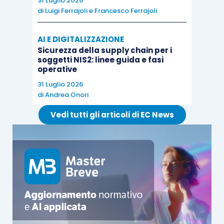
31 Luglio 2026
solo
rimandata
.
di
Luigi Ferrajoli
e
Francesco Ferrajoli
AI E DIGITALIZZAZIONE
Sicurezza della supply chain per i
soggetti NIS2: linee guida e fasi
operative
31 Luglio 2026
di
Andrea Onori
Vedi tutti gli articoli di EC News