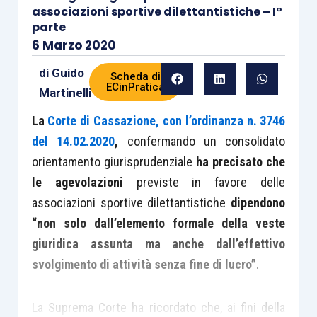
associazioni sportive dilettantistiche – I°
parte
6 Marzo 2020
di
Guido
Scheda di
ECinPratica
Martinelli
La
Corte di Cassazione, con l’ordinanza n. 3746
del 14.02.2020
,
confermando un consolidato
orientamento giurisprudenziale
ha precisato che
le agevolazioni
previste in favore delle
associazioni sportive dilettantistiche
dipendono
“non solo dall’elemento formale della veste
giuridica assunta ma anche dall’effettivo
svolgimento di attività senza fine di lucro”
.
La Suprema Corte ha ricordato che, ai fini della