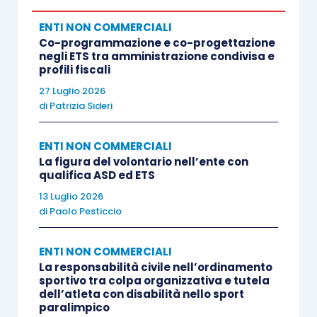
quello incidentale del contribuente avente ad
ENTI NON COMMERCIALI
oggetto l’impugnazione degli avvisi di
Co-programmazione e co-progettazione
accertamento per maggiori imposte Ires, Irap e
negli ETS tra amministrazione condivisa e
profili fiscali
Iva di una
associazione sportiva dilettantistica
.
27 Luglio 2026
di
Patrizia Sideri
Va subito ricordato che uno dei motivi di ricorso,
il
più interessante
sotto il profilo delle
ENTI NON COMMERCIALI
conseguenze che avrebbe potuto avere dal punto
La figura del volontario nell’ente con
qualifica ASD ed ETS
di vista pratico, non è stato esaminato dalla Corte
13 Luglio 2026
in quanto ritenuto
assorbito
dai precedenti.
di
Paolo Pesticcio
Il punto su cui la Cassazione non si è espressa
ENTI NON COMMERCIALI
è relativo al giudizio sul comportamento,
La responsabilità civile nell’ordinamento
sportivo tra colpa organizzativa e tutela
ritenuto “elusivo”, avuto dal contribuente in
dell’atleta con disabilità nello sport
quanto l’attività svolta dalla associazione, in
paralimpico