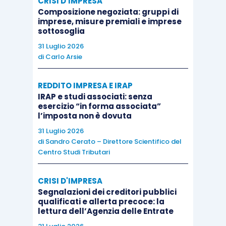
CRISI D'IMPRESA
propria indagine al controllo formale della
Composizione negoziata: gruppi di
imprese, misure premiali e imprese
veste giuridica assunta dall’associazione
con
sottosoglia
lo statuto, facendone da ciò discendere il diritto
31 Luglio 2026
al godimento delle agevolazioni fiscali previste
di
Carlo Arsie
per le associazioni sportive dilettantistiche.
REDDITO IMPRESA E IRAP
IRAP e studi associati: senza
Tale motivazione, ritenuta assorbente, accolta
esercizio “in forma associata”
dalla Corte di Cassazione, ha impedito l’esame del
l’imposta non è dovuta
punto del ricorso relativo alla
prosecuzione
31 Luglio 2026
di
Sandro Cerato – Direttore Scientifico del
dell’attività della Asd già svolta in precedenza
Centro Studi Tributari
da società commerciale
retta dalla
medesima
governance
della associazione e rimasta
CRISI D'IMPRESA
“titolare” della azienda
.
Segnalazioni dei creditori pubblici
qualificati e allerta precoce: la
lettura dell’Agenzia delle Entrate
Si teme che, sul punto, la presa di posizione sia