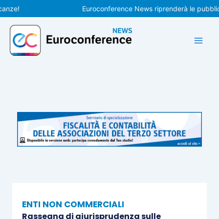
Vai
!
Euroconference News riprenderà le pubblicazion
al
contenuto
ENTI NON COMMERCIALI
Rassegna di giurisprudenza sulle