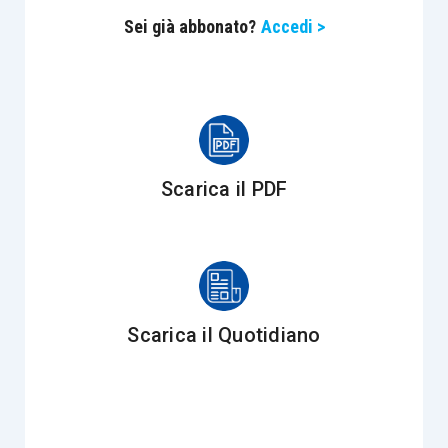
Sei già abbonato?
Accedi >
amministrazioni di riferimento.
Destinatari dell’attività di controllo sono
tutti gli
Enti con la qualifica di
impresa sociale
, ivi
compresi quelli in
scioglimento volontario o
concordato preventivo
, esclusi quelli sottoposti
Scarica il PDF
a gestione commissariale o ispezioni
straordinarie (articolo 2 D.M. 54/2022).
Le cooperative sociali ed i loro consorzi
acquisiscono di diritto la qualifica di impresa
Scarica il Quotidiano
sociale. Per le imprese sociali costituite in forma
di
società cooperativa
, la competenza ad
effettuare i suddetti controlli spetta al
Ministero
dello Sviluppo Economico.