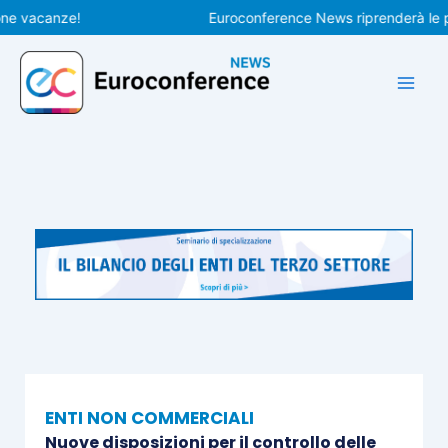
Vai
acanze!
Euroconference News riprenderà le pubbli
al
contenuto
ENTI NON COMMERCIALI
Nuove disposizioni per il controllo delle