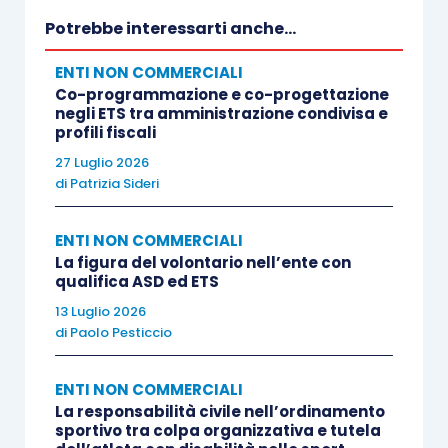
Potrebbe interessarti anche...
In relazione alle tipologie di controllo, il
ENTI NON COMMERCIALI
Decreto contempla due differenti fattispecie.
Co-programmazione e co-progettazione
negli ETS tra amministrazione condivisa e
profili fiscali
27 Luglio 2026
di
Patrizia Sideri
1. Controllo ordinario (Titolo II – articoli 10 e
ss. D.M. 54/2022)
ENTI NON COMMERCIALI
La figura del volontario nell’ente con
qualifica ASD ed ETS
Si tratta, nella specie, di un
controllo
13 Luglio 2026
quantomeno annuale
effettuato dalle
di
Paolo Pesticcio
Associazioni riconosciute (per le imprese sociali
che vi aderiscano) oppure direttamente dal
ENTI NON COMMERCIALI
Ministero, a mezzo dei propri “controllori abilitati”,
La responsabilità civile nell’ordinamento
sportivo tra colpa organizzativa e tutela
secondo un programma appositamente