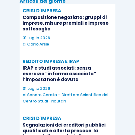
Articoli del giorno
Qualora alla diffida segua la regolarizzazione della
CRISI D'IMPRESA
Composizione negoziata: gruppi di
irregolarità contestata, la verifica della stessa
imprese, misure premiali e imprese
deve avvenire entro 30 giorni dalla
sottosoglia
contestazione.
31 Luglio 2026
di
Carlo Arsie
REDDITO IMPRESA E IRAP
IRAP e studi associati: senza
2. Ispezione straordinaria (Titolo IV – articoli
esercizio “in forma associata”
l’imposta non è dovuta
17 e ss.)
31 Luglio 2026
di
Sandro Cerato – Direttore Scientifico del
Si tratta di controlli specifici che hanno ad
Centro Studi Tributari
oggetto l’osservanza delle disposizioni statutarie,
regolamentari, legislative dell’impresa sociale,
CRISI D'IMPRESA
Segnalazioni dei creditori pubblici
disposti dal Ministero ogni qualvolta sorga la
qualificati e allerta precoce: la
necessità, ossia per approfondire, ad esempio,