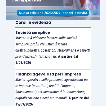
54/2022
:
può richiedere al Tribunale
Corsi in evidenza
territorialmente competente di accertare
Società semplice
lo stato di insolvenza dell’impresa sociale
Master in 4 videoconferenze sulla società
e pertanto disporne la
liquidazione
semplice: profili civilistici, fiscalità
coatta amministrativa
;
diretta/indiretta, operazioni straordinarie e aspetti
provvede alla nomina di un
Commissario
previdenziali/internazionali.
A partire dal
ad acta
cui viene attribuita la funzione di
9/09/2026
sanare le irregolarità eventualmente
riscontrate, qualora possibile;
Finanza agevolata per l’impresa
Master operativo sulle principali agevolazioni per
dispone la
perdita della qualifica di
le imprese (contributi, crediti d’imposta,
impresa sociale
nei casi tassativi
finanziamenti) per investimenti in innovazione,
(irreperibilità dell’ente; irregolarità non
digitalizzazione e beni strumentali.
A partire dal
sanabili o non sanate; accertata
15/09/2026