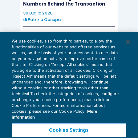
Numbers Behind the Transaction
sociali destinatarie dei controlli
, calcolato in
30 Luglio 2026
base al fatturato, aggiornato nel
quantum
dal
di
Patrizia Canepa
Ministero con cadenza biennale e versato ogni
anno (entro il 30 Giugno)
a favore delle
AI E DIGITALIZZAZIONE
associazioni abilitate cui eventualmente
We use cookies, also from third parties, to allow the
EU AI Act e studi professionali: le
functionalities of our website and offered services as
scadenze concrete
l’impresa aderisca oppure al Ministero del
well as, on the basis of your prior consent, to use data
lavoro stesso
. Il contributo annuo di vigilanza
va
on your navigation activity to improve performance of
27 Luglio 2026
the site. Clicking on “Accept All cookies” means that
di
Diego Barberi
e
Stefano Dovier
da un minimo di 150 euro per le imprese sociali
you agree to the activation of all cookies. Clicking on
con fatturato fino a 50.000 euro ad un massimo
"Reject All" means that the default settings will be left
unchanged and, therefore, browsing will continue
di euro 2.500 per le imprese sociali con
without cookies or other tracking tools other than
technical To check the categories of cookies, configure
fatturato superiore al milione di euro
.
or change your cookie preferences, please click on
Cookie Preferences. For more information about
Privacy Policy
cookies, please see our Cookie Policy.
More
L’omessa contribuzione determina sanzioni
Cookie Policy
information
(
articolo 23 D.M. 54/2022
).
Euroconference NEWS è una testata registrata al Tribunale di Milano Reg. n. 8556/2026
Cookies Settings
Direttore responsabile Sandro Cerato