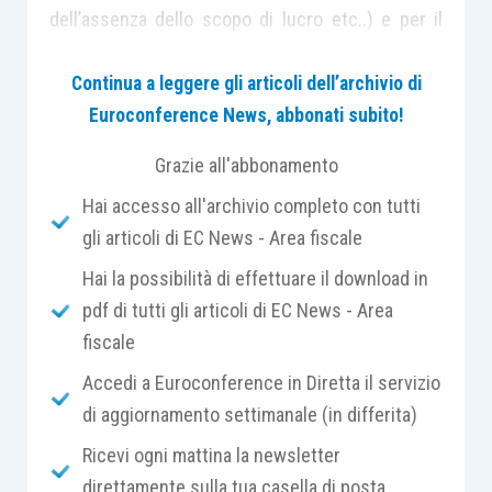
dell’assenza dello scopo di lucro etc..) e per il
versamento del rispettivo
contributo per
l’attività ispettiva
a carico delle stesse imprese
Continua a leggere gli articoli dell’archivio di
sociali.
Euroconference News, abbonati subito!
Grazie all'abbonamento
Si tratta, nella specie, di un controllo di
pubblico
Hai accesso all'archivio completo con tutti
interesse
, con effetti nei confronti delle sole
gli articoli di EC News - Area fiscale
Pubbliche Amministrazioni, previsto in attuazione
dell’
articolo 15, comma 4, D.Lgs. 112/2017
, che
Hai la possibilità di effettuare il download in
attribuisce al Ministero del lavoro e delle
pdf di tutti gli articoli di EC News - Area
politiche sociali, oltre al compito di monitoraggio
fiscale
e ricerca, specifiche
funzioni ispettive, al fine di
Accedi a Euroconference in Diretta il servizio
verificare il rispetto della normativa di settore
di aggiornamento settimanale (in differita)
da parte delle imprese sociali
.
Ricevi ogni mattina la newsletter
direttamente sulla tua casella di posta