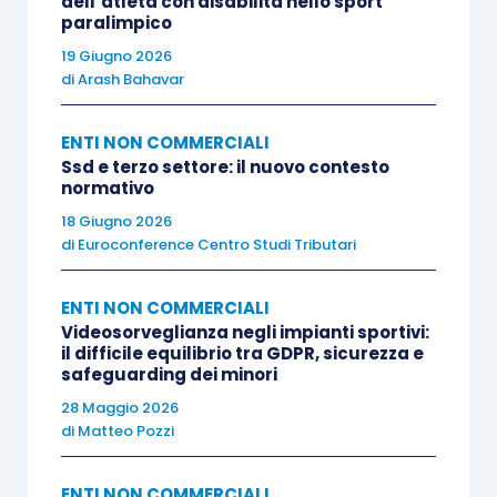
dell’atleta con disabilità nello sport
determinato annualmente (entro il 30 aprile).
paralimpico
19 Giugno 2026
di
Arash Bahavar
Oggetto di valutazione è il
rispetto delle
disposizioni di cui al D.Lgs. 112/2017
e della
ENTI NON COMMERCIALI
disciplina del Terzo Settore.
Ssd e terzo settore: il nuovo contesto
normativo
Il controllo si svolge, generalmente
presso la
18 Giugno 2026
di
Euroconference Centro Studi Tributari
sede sociale, in presenza del legale
rappresentante dell’impresa sociale
ENTI NON COMMERCIALI
interessata
(o suo delegato), nel rispetto del
Videosorveglianza negli impianti sportivi:
contraddittorio e salva la facoltà di farsi
il difficile equilibrio tra GDPR, sicurezza e
safeguarding dei minori
assistere da altri amministratori, sindaci, soci,
28 Maggio 2026
professionisti di fiducia
.
di
Matteo Pozzi
Detta tipologia di controllo deve concludersi
ENTI NON COMMERCIALI