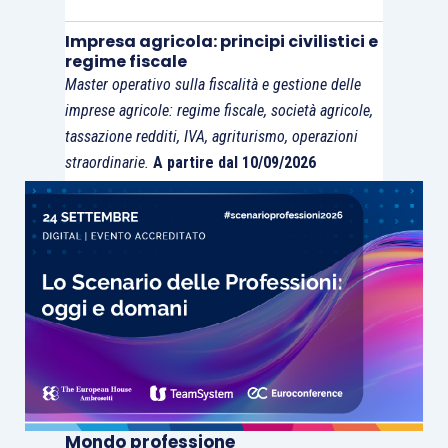
impossibilità di effettuare la vigilanza per
reiterati ostacoli a controlli ed ispezioni)
Impresa agricola: principi civilistici e
regime fiscale
con
devoluzione del patrimonio ad un
Master operativo sulla fiscalità e gestione delle
fondo specifico
.
imprese agricole: regime fiscale, società agricole,
tassazione redditi, IVA, agriturismo, operazioni
In caso di
irregolarità non sanabili o non sanate
straordinarie.
A partire dal 10/09/2026
il Ministro vigilante dispone la perdita della
qualifica di impresa sociale.
Tale provvedimento dispone altresì che il
patrimonio residuo dell’impresa
sociale,
dedotto, nelle imprese sociali costituite nelle
forme di cui al libro V del codice civile, il capitale
effettivamente versato dai soci, eventualmente
rivalutato o aumentato, e i dividendi deliberati e
Mondo professione
non distribuiti nei limiti di cui all’
articolo 3,