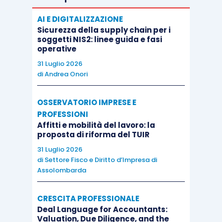
comma 3, lettera a), D.Lgs. 112/2017
, risulta
AI E DIGITALIZZAZIONE
devoluto
al fondo per la promozione e lo sviluppo
Sicurezza della supply chain per i
soggetti NIS2: linee guida e fasi
delle imprese sociali istituito ai sensi dell’articolo
operative
16 D.Lgs. 112/2017, dall’ente o dall’associazione
31 Luglio 2026
cui l’impresa sociale aderisce o, in mancanza,
di
Andrea Onori
dalla Fondazione Italia Sociale, salvo quanto
specificamente previsto in tema di società
OSSERVATORIO IMPRESE E
cooperative.
PROFESSIONI
Affitti e mobilità del lavoro: la
proposta di riforma del TUIR
Resta ferma in ogni caso la
responsabilità
31 Luglio 2026
penale di cui all’articolo 2638, comma 2, cod.
di
Settore Fisco e Diritto d’Impresa di
Assolombarda
civ.
.
CRESCITA PROFESSIONALE
Altra previsione concerne l’introduzione del c.d.
Deal Language for Accountants:
“
contributo di vigilanza
” a carico delle
imprese
Valuation, Due Diligence, and the