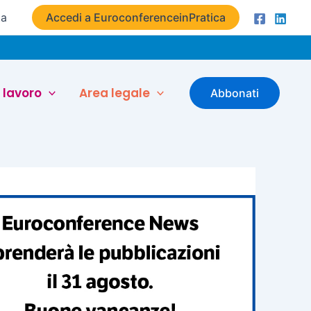
ta
Accedi a EuroconferenceinPratica
 lavoro
Area legale
Abbonati