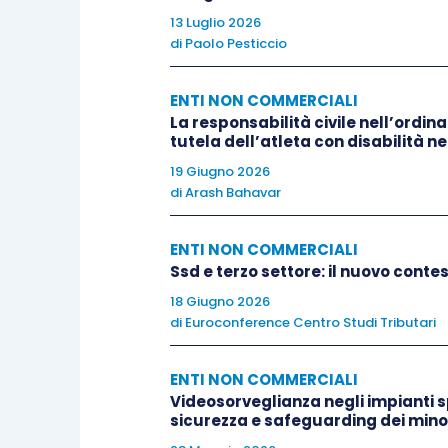
13 Luglio 2026
territorio metropolitano
. È questa una 
di
Paolo Pesticcio
oneri operativi che può giustificarsi sol
notevoli.
ENTI NON COMMERCIALI
La responsabilità civile nell’ordi
tutela dell’atleta con disabilità n
19 Giugno 2026
di
Arash Bahavar
2 GESTIONE DI IMPIANTI PRIVATI
ENTI NON COMMERCIALI
Gli Enti privati conducono, nella generali
Ssd e terzo settore: il nuovo cont
aperte ai giovani del territorio senza pa
18 Giugno 2026
di
Euroconference Centro Studi Tributari
economiche. Si tratta molto spesso di pi
gestione.
ENTI NON COMMERCIALI
Videosorveglianza negli impianti spor
La manutenzione dell’impianto segue mol
sicurezza e safeguarding dei mino
(si tratta, spesso, di edifici religiosi: p