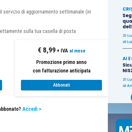
CRI
il servizio di aggiornamento settimanale (in
Segn
qual
del
rettamente sulla tua casella di posta
31 L
zzato con risorse finanziarie e con personale
di
Lu
rsi soggetti che lo richiedono senza che, però,
€
8,99
+ IVA
al mese
AI 
Promozione primo anno
Sicu
NIS2
con fatturazione anticipata
 tutte le operazioni di conduzione, come ad
nto degli impianti tecnici, manutenzione ordinaria e
31 L
Abbonati
di
An
omozione dell’offerta del servizio ed al rapporto con
ette di non dover mediare con soggetti esterni le
vedendo direttamente il proprietario pubblico sia a
 abbonato?
Accedi >
dere le forme d’uso, l’utenza servita i costi, etc..