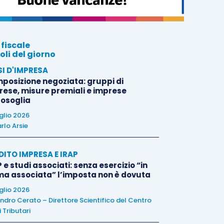
 fiscale
oli del giorno
SI D'IMPRESA
posizione negoziata: gruppi di
rese, misure premiali e imprese
tosoglia
uglio 2026
rlo Arsie
DITO IMPRESA E IRAP
 e studi associati: senza esercizio “in
ma associata” l’imposta non è dovuta
uglio 2026
ndro Cerato – Direttore Scientifico del Centro
 Tributari