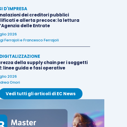
SI D'IMPRESA
alazioni dei creditori pubblici
ificati e allerta precoce: la lettura
l’Agenzia delle Entrate
uglio 2026
igi Ferrajoli
e
Francesco Ferrajoli
E DIGITALIZZAZIONE
rezza della supply chain per i soggetti
: linee guida e fasi operative
uglio 2026
drea Onori
Vedi tutti gli articoli di EC News