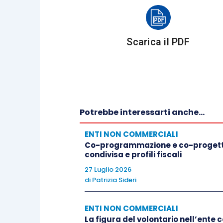
1.2 GESTIONE PUBBLICA CON APPALTI 
Scarica il PDF
Il soggetto pubblico, proprietario e ge
appalti esterni scorporati
, per funzion
proprio. In questo caso l’ente locale c
piena responsabilità e ricorre a personal
Potrebbe interessarti anche...
la conduzione degli impianti tecnici, la gu
ENTI NON COMMERCIALI
Co-programmazione e co-progetta
condivisa e profili fiscali
27 Luglio 2026
1.3 GESTIONE ATTRAVERSO AZIENDA MU
di
Patrizia Sideri
L’azienda municipalizzata è quella par
ENTI NON COMMERCIALI
La figura del volontario nell’ente 
sovente i comuni di vaste dimensioni pe