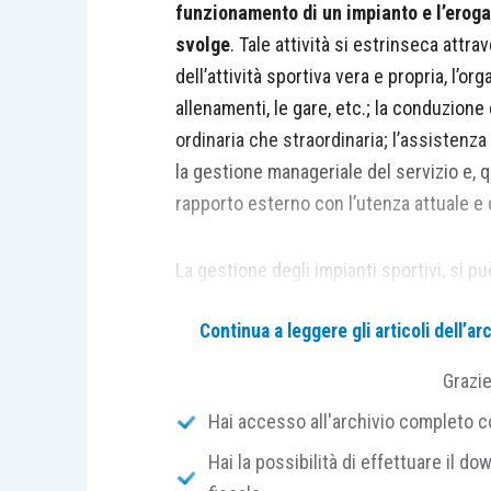
funzionamento di un impianto e l’eroga
svolge
. Tale attività si estrinseca attr
dell’attività sportiva vera e propria, l’or
allenamenti, le gare, etc.; la conduzione 
ordinaria che straordinaria; l’assistenza
la gestione manageriale del servizio e, q
rapporto esterno con l’utenza attuale e 
La gestione degli impianti sportivi, si p
Continua a leggere gli articoli dell’
GESTIONE PUBBLICA: diretta, con 
GESTIONE PRIVATA: diretta;
Grazi
GESTIONE CONVENZIONATA: tramit
Hai accesso all'archivio completo con
dilettantistiche.
Hai la possibilità di effettuare il dow