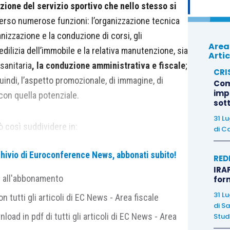
zione del servizio sportivo che nello stesso si
averso numerose funzioni: l’organizzazione tecnica
ganizzazione e la conduzione di corsi, gli
Area
edilizia dell’immobile e la relativa manutenzione, sia
Artic
 sanitaria
, la conduzione amministrativa e fiscale
;
CRI
uindi, l’aspetto promozionale, di immagine, di
Com
imp
con quella potenziale.
sot
31 L
uò così suddividere in:
di
Ca
archivio di Euroconference News, abbonati subito!
appalti scorporati, con aziende;
RED
IRAP
e all'abbonamento
for
e società e associazioni sportive
31 L
 tutti gli articoli di EC News - Area fiscale
di
Sa
nload in pdf di tutti gli articoli di EC News - Area
Studi