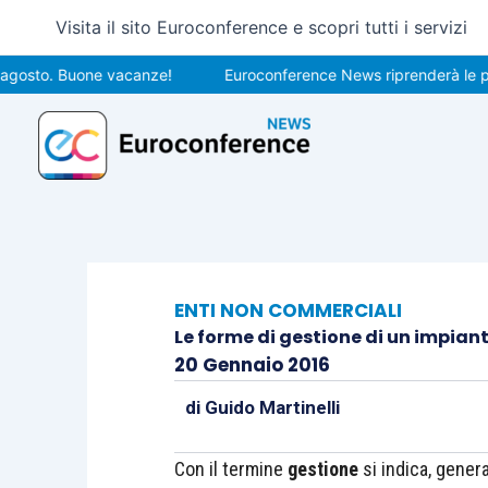
Vai
Visita il sito Euroconference e scopri tutti i servizi
al
contenuto
to. Buone vacanze!
Euroconference News riprenderà le pubblic
ENTI NON COMMERCIALI
Le forme di gestione di un impian
20 Gennaio 2016
di
Guido Martinelli
Con il termine
gestione
si indica, genera