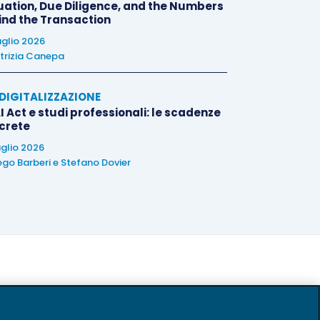
uation, Due Diligence, and the Numbers
ind the Transaction
uglio 2026
trizia Canepa
E DIGITALIZZAZIONE
I Act e studi professionali: le scadenze
crete
uglio 2026
ego Barberi
e
Stefano Dovier