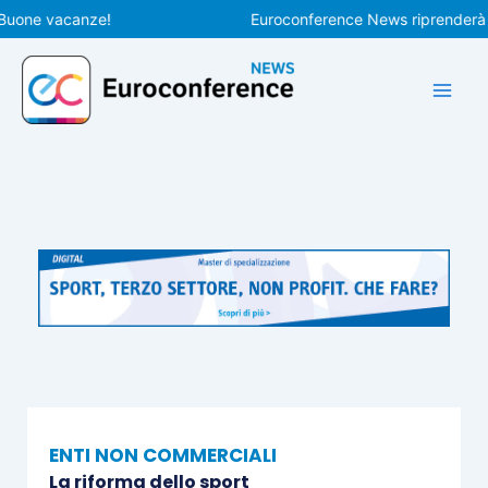
Vai
ne vacanze!
Euroconference News riprenderà le pub
al
contenuto
ENTI NON COMMERCIALI
La riforma dello sport