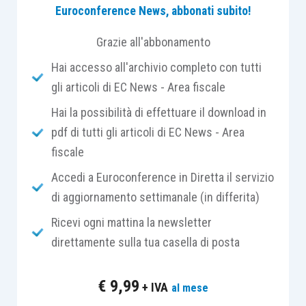
Euroconference News, abbonati subito!
La soluzione adottata appare, però, anch’essa non
Grazie all'abbonamento
priva di
criticità
. Infatti, accogliendo una
Hai accesso all'archivio completo con tutti
richiesta proveniente dal mondo sportivo, che
gli articoli di EC News - Area fiscale
aveva proposto, in subordine alla non
Hai la possibilità di effettuare il download in
approvazione, appunto il
differimento sulla
pdf di tutti gli articoli di EC News - Area
entrata in vigore
del provvedimento (con il
fiscale
conseguente obiettivo, neanche tanto recondito,
di modificarne i contenuti)
si è provveduto, a
Accedi a Euroconference in Diretta il servizio
quanto consta (i testi al momento in cui sono
di aggiornamento settimanale (in differita)
redatte le presenti note non sono stati ancora
Ricevi ogni mattina la newsletter
pubblicati in Gazzetta Ufficiale), a rinviare al 1°
direttamente sulla tua casella di posta
luglio 2022 l’entrata in vigore della novella sul
lavoro sportivo sia dilettantistico che
€
9,99
+ IVA
al mese
professionistico
, mentre il comunicato ufficiale