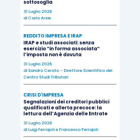
sottosoglia
lavorativa speciale, come tale distinta dalla
31 Luglio 2026
classica ripartizione tra lavoro autonomo e
di
Carlo Arsie
subordinato
(“…
in un’ottica premiale della
funzione
sociale connessa all’attività sportiva dilettantistica,
REDDITO IMPRESA E IRAP
IRAP e studi associati: senza
quale fattore di crescita sul piano relazionale e
esercizio “in forma associata”
culturale, il legislatore ha inteso definitivamente
l’imposta non è dovuta
chiarire che
anche i compensi per le attività di
31 Luglio 2026
formazione, istruzione ed assistenza ad attività
di
Sandro Cerato – Direttore Scientifico del
Centro Studi Tributari
sportiva dilettantistica beneficiano dell’esenzione
fiscale e contributiva
, senza voler limitare, come in
CRISI D'IMPRESA
precedenza in alcuni ambiti sostenuto, tale favor alle
Segnalazioni dei creditori pubblici
sole prestazioni rese in funzione di una
qualificati e allerta precoce: la
lettura dell’Agenzia delle Entrate
partecipazione a gare e/o a manifestazioni
31 Luglio 2026
sportive…” –
Cass. Civ., Sez. lavoro, ordinanza n.
di
Luigi Ferrajoli
e
Francesco Ferrajoli
24365 del 30.09.2019
).