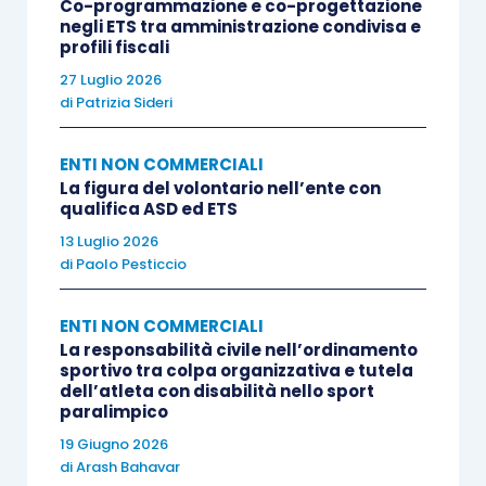
Co-programmazione e co-progettazione
Coni
.
negli ETS tra amministrazione condivisa e
profili fiscali
27 Luglio 2026
Ma la novità che desta maggiori preoccupazioni
di
Patrizia Sideri
appare essere il combinato disposto di cui agli
articoli 7 e 9 del decreto
entrato in vigore, che
ENTI NON COMMERCIALI
prevede che
il sodalizio sportivo debba
La figura del volontario nell’ente con
qualifica ASD ed ETS
svolgere attività sportiva “in via stabile e
principale” e che le rimanenti attività possano
13 Luglio 2026
di
Paolo Pesticcio
essere svolte solo se “
abbiano carattere
secondario e strumentale rispetto alle attività
ENTI NON COMMERCIALI
istituzionali secondo criteri e limiti definiti con
La responsabilità civile nell’ordinamento
decreto …”
( se il metro dell’emanazione di questo
sportivo tra colpa organizzativa e tutela
dell’atleta con disabilità nello sport
decreto sarà il medesimo di quello della riforma
paralimpico
del terzo settore, che dopo ormai quasi quattro
19 Giugno 2026
anni dalla sua entrata in vigore sta ancora
di
Arash Bahavar