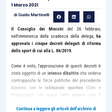
1 Marzo 2021
di
Guido Martinelli
Il Consiglio dei Ministri
del 26 febbraio,
nell’imminenza della scadenza della delega,
ha
approvato i cinque decreti delegati di riforma
dello sport di cui alla L. 86/2019.
Come è noto, l’approvazione di questi decreti è
stata oggetto di un
intenso dibattito
che vedeva
contrapposte le forze politiche del precedente
Governo con le
istituzioni sportive
(Coni e
Federazioni): ciò aveva fatto temere che il
termine del 28 febbraio scadesse
senza
Continua a leggere gli articoli dell’archivio di
approvazione dei testi
.