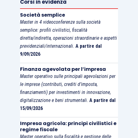
Corsi in evidenza
esclusivamente nell’alveo dei rapporti
Società semplice
subordinati o autonomi
, la conclusione potrebbe
Master in 4 videoconferenze sulla società
essere che,
in tutti quei casi in cui l’attività
semplice: profili civilistici, fiscalità
svolta dal prestatore costituisca una
diretta/indiretta, operazioni straordinarie e aspetti
obbligazione di lavoro non si potrà comunque
previdenziali/internazionali.
A partire dal
già da ora più riconoscere solo il compenso
9/09/2026
agevolato di cui all’
articolo 67, comma 1,
Finanza agevolata per l’impresa
lettera m), Tuir
.
Master operativo sulle principali agevolazioni per
le imprese (contributi, crediti d’imposta,
Spero di sbagliarmi.
finanziamenti) per investimenti in innovazione,
digitalizzazione e beni strumentali.
A partire dal
15/09/2026
Impresa agricola: principi civilistici e
regime fiscale
Master operativo sulla fiscalità e gestione delle