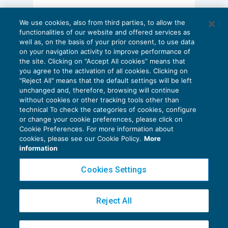
AI E DIGITALIZZAZIONE
We use cookies, also from third parties, to allow the
EU AI Act e studi professionali: le
functionalities of our website and offered services as
scadenze concrete
well as, on the basis of your prior consent, to use data
on your navigation activity to improve performance of
27 Luglio 2026
the site. Clicking on “Accept All cookies” means that
di
Diego Barberi
e
Stefano Dovier
you agree to the activation of all cookies. Clicking on
"Reject All" means that the default settings will be left
unchanged and, therefore, browsing will continue
without cookies or other tracking tools other than
technical To check the categories of cookies, configure
or change your cookie preferences, please click on
Cookie Preferences. For more information about
Privacy Policy
cookies, please see our Cookie Policy.
More
Cookie Policy
information
Euroconference NEWS è una testata registrata al Tribunale di Milano Reg. n. 8556/2026
Cookies Settings
Direttore responsabile Sandro Cerato
Copyright 2016 ©
Gruppo Euroconference S.p.A.
v2.32.4
Reject All
Piazza Luigi Einaudi, 10N01 - 20124 Milano - info@ecnews.it
Capitale Sociale € 300.000,00 i.v. C.F. P.IVA Iscrizione Registro Imprese di Milano