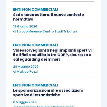
attendendo il decreto sulle attività diverse, le
preoccupazioni sono tante).
ENTI NON COMMERCIALI
Ssd e terzo settore: il nuovo contesto
normativo
Questo potrebbe significare che proventi quali
18 Giugno 2026
posti di ristoro, centri benessere, affitto spazi,
di
Euroconference Centro Studi Tributari
merchandising, pubblicità nella loro
sommatoria dovranno essere comunque
ENTI NON COMMERCIALI
Videosorveglianza negli impianti sportivi:
inferiori ai proventi diretti per attività sportive
.
il difficile equilibrio tra GDPR, sicurezza e
Se fosse così, gli effetti sarebbero forti per il
safeguarding dei minori
mondo dello sport
.
28 Maggio 2026
di
Matteo Pozzi
La consapevolezza che per il 2021 nessuna altra
ENTI NON COMMERCIALI
norma della riforma presumibilmente entrerà in
Le sponsorizzazioni alle associazioni
vigore (e la facile profezia che le stesse saranno
sportive dilettantistiche
abbondantemente riviste rispetto al testo appena
6 Maggio 2026
approvato) ci porta a trascurare ogni