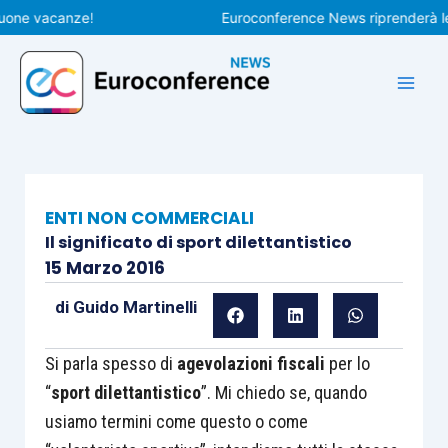
Vai
 vacanze!
Euroconference News riprenderà le pubb
al
contenuto
ENTI NON COMMERCIALI
Il significato di sport dilettantistico
15 Marzo 2016
di
Guido Martinelli
Si parla spesso di
agevolazioni fiscali
per lo
“
sport dilettantistico
”. Mi chiedo se, quando
usiamo termini come questo o come