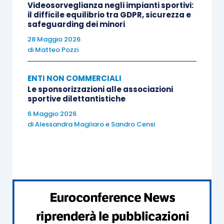
defiscalizzati. Credetemi sarebbe un bel numero,
Videosorveglianza negli impianti sportivi:
il difficile equilibrio tra GDPR, sicurezza e
tale da far rivedere il concetto di volontariato
safeguarding dei minori
nello sport se tale definizione si dovesse leggere
28 Maggio 2026
solo in termini di
gratuità.
di
Matteo Pozzi
Finiamo con un’ultima considerazione. Sta avendo
ENTI NON COMMERCIALI
Le sponsorizzazioni alle associazioni
molto successo la formula della
società a
sportive dilettantistiche
responsabilità limitata sportiva dilettantistica
,
6 Maggio 2026
ma proviamo a fare questo confronto tra una
di
Alessandra Magliaro
e
Sandro Censi
società a responsabilità limitata per come
disciplinata dal codice civile e una società a
responsabilità limitata sportiva che voglia godere
di tutte le agevolazioni fiscali.