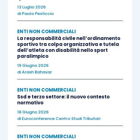
anche qui,
manca l’intesa su chi siano i c.d.
13 Luglio 2026
di
Paolo Pesticcio
volontari.
Solo quelli che prestano a titolo
esclusivamente gratuito la propria attività in
ENTI NON COMMERCIALI
favore di sodalizi sportivi o anche quelli che
La responsabilità civile nell’ordinamento
percepiscono i
compensi
previsti (e
sportivo tra colpa organizzativa e tutela
dell’atleta con disabilità nello sport
defiscalizzati) per le attività sportive
paralimpico
dilettantistiche? Perchè, ad esempio, l’ISTAT li ha
19 Giugno 2026
uniti. E, secondo me,
mettere insieme chi non
di
Arash Bahavar
percepisce nulla (e spesso ne mette dei propri)
con chi prende 620 euro netti al mese (un
ENTI NON COMMERCIALI
Ssd e terzo settore: il nuovo contesto
dodicesimo di 7.500 euro) – anche al limite per
normativo
insegnare un’ora alla settimana aerobica – fa
18 Giugno 2026
una bella differenza
. Mi piacerebbe avere una
di
Euroconference Centro Studi Tributari
statistica di quanti siano stati i soggetti che
hanno percepito nel 2015 compensi sportivi
ENTI NON COMMERCIALI