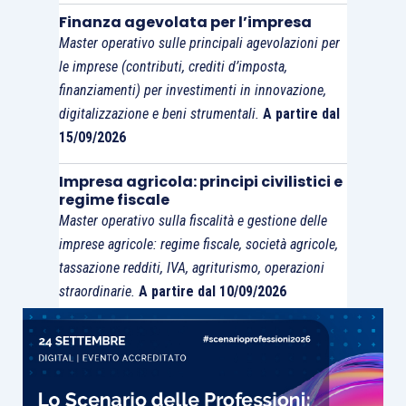
d’accordo” sul significato da dare a questi
Finanza agevolata per l’impresa
termini, sarà difficile arrivare a quella
legge
Master operativo sulle principali agevolazioni per
le imprese (contributi, crediti d’imposta,
quadro
sullo sport che, comunque, alla luce,
finanziamenti) per investimenti in innovazione,
forse, anche di quanto sopra evidenziato, appare
digitalizzazione e beni strumentali.
A partire dal
sempre
più urgente
.
15/09/2026
Impresa agricola: principi civilistici e
regime fiscale
Master operativo sulla fiscalità e gestione delle
imprese agricole: regime fiscale, società agricole,
tassazione redditi, IVA, agriturismo, operazioni
straordinarie.
A partire dal 10/09/2026