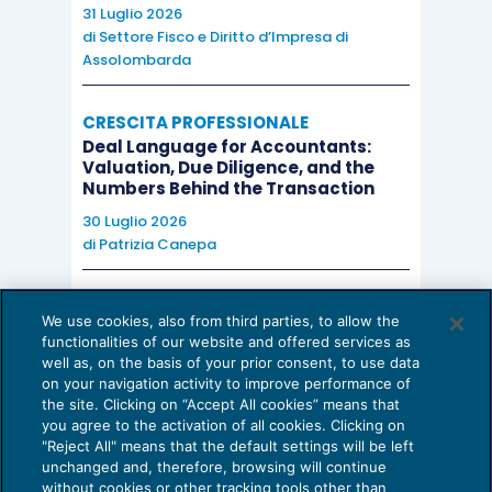
31 Luglio 2026
di
Settore Fisco e Diritto d’Impresa di
Assolombarda
CRESCITA PROFESSIONALE
Deal Language for Accountants:
Valuation, Due Diligence, and the
Numbers Behind the Transaction
30 Luglio 2026
di
Patrizia Canepa
AI E DIGITALIZZAZIONE
We use cookies, also from third parties, to allow the
EU AI Act e studi professionali: le
functionalities of our website and offered services as
scadenze concrete
well as, on the basis of your prior consent, to use data
on your navigation activity to improve performance of
27 Luglio 2026
the site. Clicking on “Accept All cookies” means that
di
Diego Barberi
e
Stefano Dovier
you agree to the activation of all cookies. Clicking on
"Reject All" means that the default settings will be left
unchanged and, therefore, browsing will continue
without cookies or other tracking tools other than