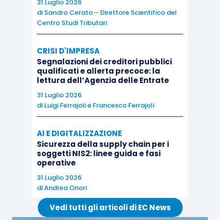
31 Luglio 2026
di
Sandro Cerato – Direttore Scientifico del
Centro Studi Tributari
Cedibilità delle
Incedibilità delle
quote per atto tra
quote per atto tra
CRISI D'IMPRESA
vivi
vivi
Segnalazioni dei creditori pubblici
qualificati e allerta precoce: la
lettura dell’Agenzia delle Entrate
31 Luglio 2026
Libera
Destinazione
di
Luigi Ferrajoli
e
Francesco Ferrajoli
destinazione dei
obbligatoria dei
beni in caso di
beni in caso di
AI E DIGITALIZZAZIONE
scioglimento
scioglimento
Sicurezza della supply chain per i
soggetti NIS2: linee guida e fasi
operative
31 Luglio 2026
Non possono essere
di
Andrea Onori
amministratori coloro
Vedi tutti gli articoli di EC News
che siano colpiti da