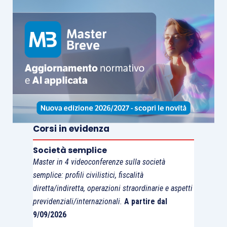
Libera scelta
sanzioni disciplinari
degli
dell’ordinamento
amministratori
sportivo o che lo siano
già in altri sodalizi
sportivi aderenti alla
medesima federazione
Corsi in evidenza
Società semplice
Non
mi sembra proprio che
con lo stesso
Master in 4 videoconferenze sulla società
semplice: profili civilistici, fiscalità
termine
, società a responsabilità limitata,
si
diretta/indiretta, operazioni straordinarie e aspetti
indichi la stessa cosa
.
previdenziali/internazionali.
A partire dal
9/09/2026
Ne deriva che fino a quando non ci “mettiamo