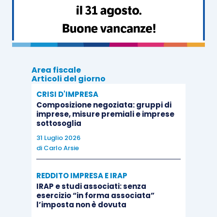
SOCIETÀ
SOCIETÀ A
SPORTIVA A
RESPONSABILITÀ
RESPONSABILITA’
LIMITATA
LIMITATA
Area fiscale
Articoli del giorno
CRISI D'IMPRESA
Composizione negoziata: gruppi di
Assenza di scopo
Scopo di lucro
imprese, misure premiali e imprese
di lucro
sottosoglia
31 Luglio 2026
di
Carlo Arsie
Voto in
proporzione alle
REDDITO IMPRESA E IRAP
Voto per testa
IRAP e studi associati: senza
quote
esercizio “in forma associata”
sottoscritte
l’imposta non è dovuta