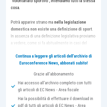
“volontariato sportivo”, intendiamo tutti la stessa
cosa.
Potrà apparire strano ma
nella legislazione
domestica non esiste una definizione di sport
.
In assenza di una definizione legislativa proviamo
a vedere, come si fa abitualmente in casi del
genere, cosa dicono i dizionari della lingua
Continua a leggere gli articoli dell’archivio di
italiana:
“l’insieme degli esercizi fisici che si
Euroconference News, abbonati subito!
praticano, in gruppo o individualmente, per
mantenere in efficienza il corpo”.
Ma se così
Grazie all'abbonamento
fosse perchè ritroviamo tra
le discipline
Hai accesso all'archivio completo con tutti
“sportive” associate riconosciute dal Coni il
gli articoli di EC News - Area fiscale
bridge
, la dama e gli scacchi
che, a prova di
smentita, non prevedono movimenti tesi a
Hai la possibilità di effettuare il download in
conservare la funzionalità del nostro corpo?
pdf di tutti gli articoli di EC News - Area