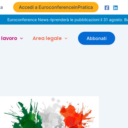
ta
Accedi a EuroconferenceinPratica
oconference News riprenderà le pubblicazioni il 31 agosto. Buone v
 lavoro
Area legale
Abbonati