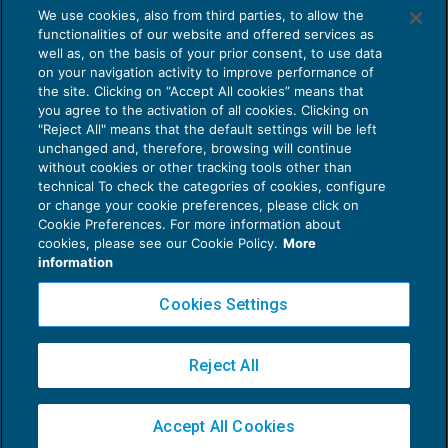
We use cookies, also from third parties, to allow the
functionalities of our website and offered services as
well as, on the basis of your prior consent, to use data
on your navigation activity to improve performance of
the site. Clicking on “Accept All cookies” means that
you agree to the activation of all cookies. Clicking on
"Reject All" means that the default settings will be left
unchanged and, therefore, browsing will continue
without cookies or other tracking tools other than
technical To check the categories of cookies, configure
or change your cookie preferences, please click on
Cookie Preferences. For more information about
cookies, please see our Cookie Policy.
More
information
Sostitutiva sui finanziamenti: acconto
dovuto entro il 30 aprile
Cookies Settings
GUIDA AGLI ADEMPIMENTI
21/04/2017
di
Marco Bomben
Reject All
1
2
3
4
5
Accept All Cookies