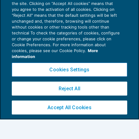
the site. Clicking on “Accept All cookies” means that
you agree to the activation of all cookies. Clicking on
"Reject All" means that the default settings will be left
unchanged and, therefore, browsing will continue
without cookies or other tracking tools other than
technical To check the categories of cookies, configure
or change your cookie preferences, please click on
Cookie Preferences. For more information about
Big data, controllo di gestione e PMI
cookies, please see our Cookie Policy.
More
CONTROLLO
28/09/2022
information
di
Giulio Bassi
Cookies Settings
Reject All
Accept All Cookies