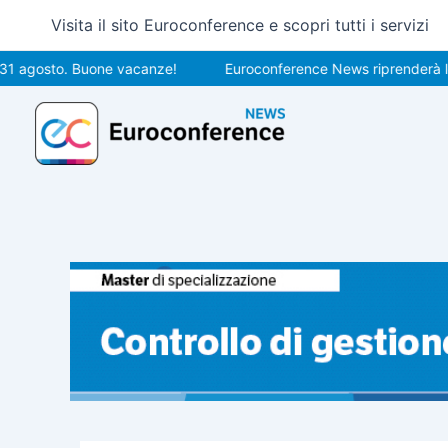
Vai
Visita il sito Euroconference e scopri tutti i servizi
al
contenuto
osto. Buone vacanze!
Euroconference News riprenderà le pubbl