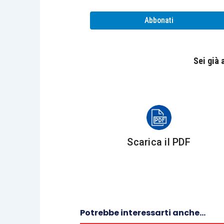
Abbonati
Sui
rischi
c’è invece meno consapevolezz
Seppellire un’azienda sotto milioni di
Sei già
responsabilità,
informazioni “inutili” o
e risorse nell’analisi dei dati, nella lor
informazione.
A volte sembra di cercare un
ago in un 
Scarica il PDF
giusto, l’ansia dell’aggiornamento ci po
per trovare qualcosa di meglio e così, a
che effettivamente serve conoscere.
Le grandi aziende, strutturate e con a
Potrebbe interessarti anche...
uffici IT, software sofisticati che filt