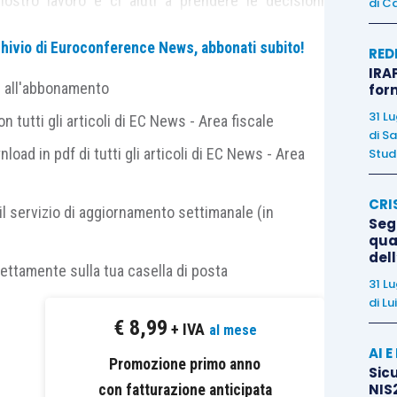
 nostro lavoro e ci aiuti a prendere le decisioni
di
Ca
archivio di Euroconference News, abbonati subito!
RED
IRAP
tiplicato: in azienda lavorano decine, centinaia o
e all'abbonamento
for
i ha
relazioni
con altri soggetti, interni ed esterni
31 L
 tutti gli articoli di EC News - Area fiscale
e dati
in forma digitale, cartacea, verbale e visiva.
di
Sa
nload in pdf di tutti gli articoli di EC News - Area
Studi
sime opportunità
per un’azienda ma dall’altra parte
CRI
ili
.
il servizio di aggiornamento settimanale (in
Segn
qual
del
ché è sotto gli occhi di tutti l’utilità di avere
rettamente sulla tua casella di posta
31 L
ano
assolutamente inaccessibili
(dati di mercato,
di
Lu
 dei macchinari, soddisfazione dei clienti …. ecc).
€
8,99
+ IVA
al mese
AI 
Promozione primo anno
rio pagare
ingenti somme per potere avere a
Sicu
NIS2
con fatturazione anticipata
ono
senza che neanche lo richiediamo.