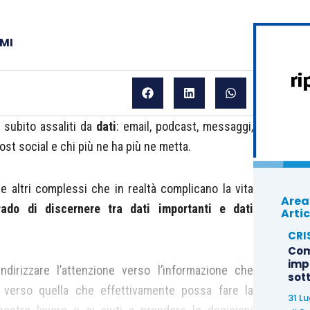
PMI
 subito assaliti da
dati
: email, podcast, messaggi,
ost social e chi più ne ha più ne metta.
ci e altri complessi che in realtà complicano la vita
Area
ado di discernere tra dati importanti e dati
Artic
CRI
Com
imp
ndirizzare l’attenzione verso l’informazione che
sot
 verso quella che effettivamente possa fare la
31 L