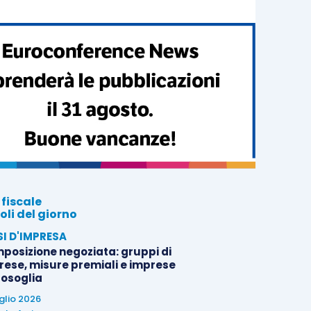
 fiscale
oli del giorno
SI D'IMPRESA
posizione negoziata: gruppi di
rese, misure premiali e imprese
tosoglia
uglio 2026