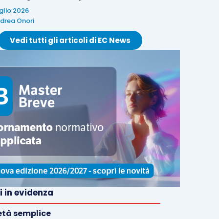
uglio 2026
drea Onori
Vedi tutti gli articoli di EC News
i in evidenza
età semplice