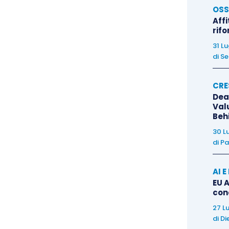
 un
lavoro di ricerca dei dati nel software
dove
OSS
Affi
 poi richiede la loro
sintesi in report
: tempo a
rif
atrimonio informativo ma che non sono
“visibili” in
31 L
di
Se
he
il mondo è cambiato molto velocemente
e gli
CRE
Dea
gasi
office automation
) parevano la soluzione di ogni
Val
 facili da usare, adesso sono diventati la norma e
Beh
uel vantaggio competitivo che davano agli inizi,
30 L
lizzati
per velocizzare le operazioni ripetitive in
di
Pa
AI 
EU A
sul mercato programmi che permettono di gestire,
con
 dettagliare e
sintetizzare milioni e milioni di
27 L
gesto di un “click”
, con un semplice PC senza
di
Di