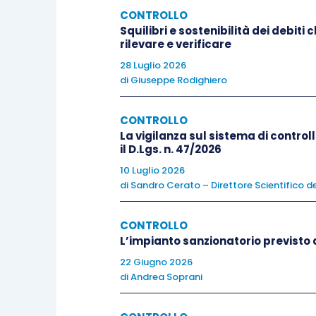
CONTROLLO
poi le distribuiscono alla persona giust
Squilibri e sostenibilità dei debiti
rilevare e verificare
Ma le
piccole imprese
?
28 Luglio 2026
di
Giuseppe Rodighiero
Le PMI spesso
non hanno risorse
CONTROLLO
infrastrutture tecnologiche, o per usufr
La vigilanza sul sistema di controll
a risolvere questo problema.
il D.Lgs. n. 47/2026
10 Luglio 2026
Le PMI sono tradizionalmente abituate 
di
Sandro Cerato – Direttore Scientifico de
un’importante fattore competitivo
, n
CONTROLLO
imprese.
L’impianto sanzionatorio previsto d
22 Giugno 2026
Le PMI non solo sono impossibilitate a f
di
Andrea Soprani
scegliere le informazioni utili a suppor
non si possono permettere di rallent