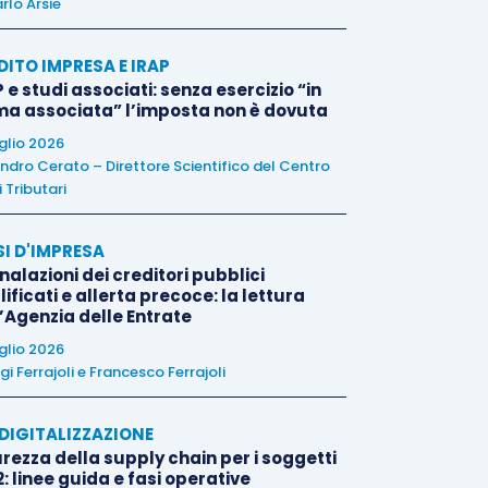
rlo Arsie
DITO IMPRESA E IRAP
 e studi associati: senza esercizio “in
ma associata” l’imposta non è dovuta
uglio 2026
ndro Cerato – Direttore Scientifico del Centro
 Tributari
SI D'IMPRESA
alazioni dei creditori pubblici
ificati e allerta precoce: la lettura
l’Agenzia delle Entrate
uglio 2026
igi Ferrajoli
e
Francesco Ferrajoli
E DIGITALIZZAZIONE
rezza della supply chain per i soggetti
: linee guida e fasi operative