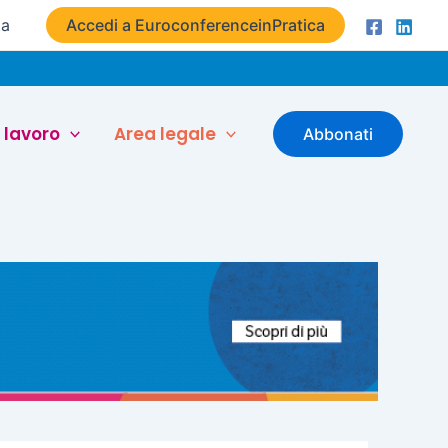
ta
Accedi a EuroconferenceinPratica
 lavoro
Area legale
Abbonati