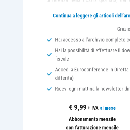
differenza nella nostra giornata, nel
importanti.
Continua a leggere gli articoli dell’
Nelle aziende questo fenomeno viene mol
Grazi
migliaia di persone, ognuna delle qual
Hai accesso all'archivio completo con
all’azienda, ed ognuno dei quali
raccogli
Hai la possibilità di effettuare il dow
fiscale
Questa massa di dati contiene
grandis
contiene anche dei
rischi non trascurab
Accedi a Euroconference in Diretta 
differita)
Sulle opportunità c’è poco da dire per
Ricevi ogni mattina la newsletter di
informazioni che solo 20 anni fa er
profilazioni, monitoraggio dell’efficienza
€
9,99
+ IVA
al mese
Abbonamento mensile
Una ventina di anni fa era necessa
con fatturazione mensile
disposizione i dati che oggi ci assalg