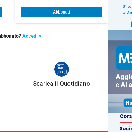
31 L
Abbonati
di
An
a e, su questi, vale la pena spendere due parole.
 dati rischia di portare, all’attenzione di chi ha
 abbonato?
Accedi >
 addirittura “dannose”
, rischia di far perdere tempo
o scelta e nella loro trasformazione in vera e propria
pagliaio
e, quando si pensa di avere trovato il dato
Scarica il Quotidiano
rta a
ripetere il lavoro per trovare qualche errore
o
ll’infinito, senza focalizzare l’attenzione su quello
Cors
deguate risorse finanziarie sono oramai dotate di
Soci
rano, scelgono e strutturano i dati in informazioni
e