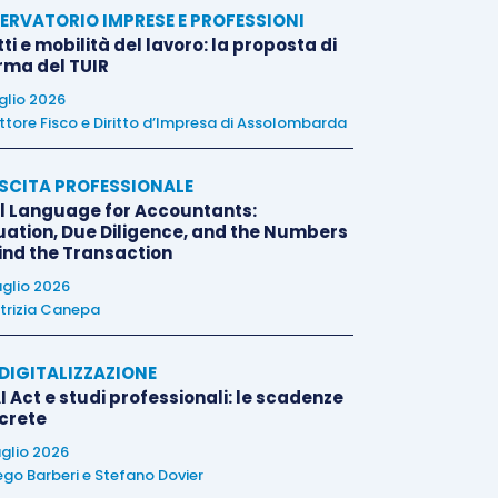
ERVATORIO IMPRESE E PROFESSIONI
tti e mobilità del lavoro: la proposta di
orma del TUIR
uglio 2026
ttore Fisco e Diritto d’Impresa di Assolombarda
SCITA PROFESSIONALE
l Language for Accountants:
uation, Due Diligence, and the Numbers
ind the Transaction
uglio 2026
trizia Canepa
E DIGITALIZZAZIONE
I Act e studi professionali: le scadenze
crete
uglio 2026
ego Barberi
e
Stefano Dovier