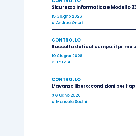
CONTROLLO
“intuito”, “fantasia” ed “esperienza”
ch
Sicurezza informatica e Modello 2
vantaggio competitivo delle PMI nei conf
15 Giugno 2026
di
Andrea Onori
Il comune sentimento è quindi quello c
CONTROLLO
sistemi di controllo di gestione
veng
Raccolta dati sul campo: il primo 
perché ritenuti innanzitutto troppo co
10 Giugno 2026
appesantimento della struttura e ra
di
Task Srl
decine di prospetti, dettagli grafici e 
decisionali e per le diverse necessità i
CONTROLLO
L’avanzo libero: condizioni per l’a
9 Giugno 2026
I dati con gli indici finanziari ed econ
di
Manuela Sodini
responsabile commerciale, il dettag
statistiche di efficienza dei macchinari 
per ognuno di questi e molti altri aspetti a