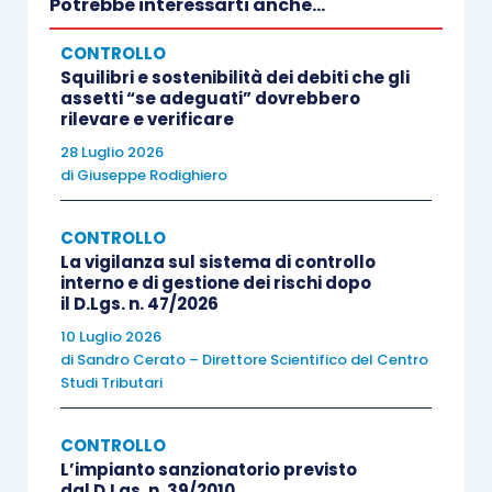
Potrebbe interessarti anche...
strategica” aiuta l’imprenditore a
valutare
CONTROLLO
e a mitigare i rischi
a cui è soggetta
Squilibri e sostenibilità dei debiti che gli
l’impresa aiutandolo a programmare in
assetti “se adeguati” dovrebbero
anticipo le attività necessarie.
rilevare e verificare
28 Luglio 2026
di
Giuseppe Rodighiero
CONTROLLO
Come si costruisce una
Balanced Scorecard
La vigilanza sul sistema di controllo
interno e di gestione dei rischi dopo
il D.Lgs. n. 47/2026
La BSC aiuta l’imprenditore a comprendere
10 Luglio 2026
l’importanza di alcuni concetti aziendali
di
Sandro Cerato – Direttore Scientifico del Centro
fondamentali
e, di conseguenza, ad esplicitare le
Studi Tributari
priorità della gestione
coordinando le azioni ai
risultati desiderati.
CONTROLLO
L’impianto sanzionatorio previsto
dal D.Lgs. n. 39/2010