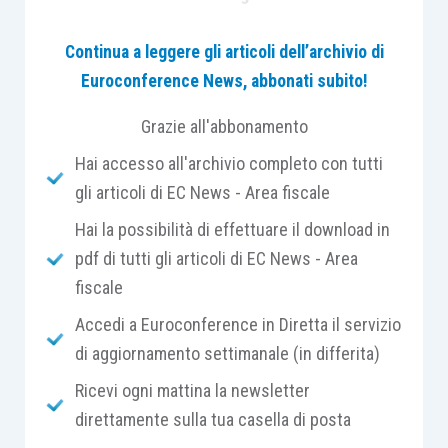
Continua a leggere gli articoli dell’archivio di
Questa metodologia è comunemente conosciuta
Euroconference News, abbonati subito!
come “
Balanced Scorecard
” (BSC). La BSC è una
metodologia di controllo
di gestione che si basa
Grazie all'abbonamento
su una
visione strategica e multidimensionale
Hai accesso all'archivio completo con tutti
delle performance aziendali
. Si tratta di un
gli articoli di EC News - Area fiscale
sistema che
integra gli indicatori finanziari
con
quelli relativi ai processi interni, ai clienti e
Hai la possibilità di effettuare il download in
all’apprendimento organizzativo, in modo da
pdf di tutti gli articoli di EC News - Area
valutare il raggiungimento degli obiettivi
a
fiscale
breve e a lungo termine.
Accedi a Euroconference in Diretta il servizio
di aggiornamento settimanale (in differita)
La BSC è utile perché
permette di
:
Ricevi ogni mattina la newsletter
direttamente sulla tua casella di posta
tradurre la
missione e la visione