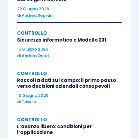
Sviluppare una BSC all’interno di un’azienda
22 Giugno 2026
significa
seguire alcuni semplici passi
:
di
Andrea Soprani
esplicitare chiaramente la propria
CONTROLLO
Sicurezza informatica e Modello 231
missione, la propria visione e i valori
15 Giugno 2026
aziendali
;
di
Andrea Onori
stabilire gli
obiettivi desiderati per ogni
prospettiva considerata
(finanziaria,
CONTROLLO
clienti, processi interni, apprendimento e
Raccolta dati sul campo: il primo passo
crescita);
verso decisioni aziendali consapevoli
identificare quelle attività che, legate da
10 Giugno 2026
di
Task Srl
una logica “causa/effetto”, permettono di
raggiungere i risultati desiderati;
CONTROLLO
creare una mappa strategica
che mostri
L’avanzo libero: condizioni per
le relazioni di “causa/effetto” tra le
l’applicazione