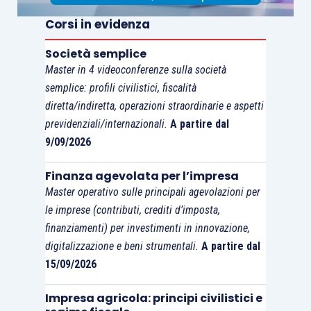
interesse.
Corsi in evidenza
Per fare questo, la BSC richiede, a chi la adotta, di
Società semplice
considerare sia aspetti organizzativi, che
Master in 4 videoconferenze sulla società
contabili
che
amministrativi
, unendoli in un
semplice: profili civilistici, fiscalità
unico sistema manageriale che
coordina tutte le
diretta/indiretta, operazioni straordinarie e aspetti
tecniche oggi conosciute in economia
previdenziali/internazionali.
A partire dal
aziendale
: dalle considerazioni sul modello di
9/09/2026
business, alle analisi di mercato, ai sistemi
Finanza agevolata per l’impresa
contabili di monitoraggio, alla gestione delle
Master operativo sulle principali agevolazioni per
risorse umane, allo
studio dei processi
che
le imprese (contributi, crediti d’imposta,
creano valore e all’organizzazione aziendale.
finanziamenti) per investimenti in innovazione,
digitalizzazione e beni strumentali.
A partire dal
15/09/2026
Impresa agricola: principi civilistici e
Come la
Balanced Scorecard
si applica a tutte le