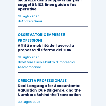
Sicurezza della supply chain per i
comunicazione della strategia laddove
soggetti NIS2: linee guida e fasi
operative
normalmente non viene adeguatamente
31 Luglio 2026
comunicata;
di
Andrea Onori
favorisce la focalizzazione sulle
priorità
e la riduzione degli sprechi
OSSERVATORIO IMPRESE E
adottando piani di azione tutti coordinati
PROFESSIONI
ed indirizzati a raggiungere un obiettivo
Affitti e mobilità del lavoro: la
proposta di riforma del TUIR
comune;
31 Luglio 2026
stimola l’innovazione
e la competitività
di
Settore Fisco e Diritto d’Impresa di
sia interna che esterna;
Assolombarda
migliora la motivazione
e la
soddisfazione del personale;
CRESCITA PROFESSIONALE
Deal Language for Accountants:
aumenta la fidelizzazione dei clienti
e la
Valuation, Due Diligence, and the
reputazione dell’azienda nei confronti dei
Numbers Behind the Transaction
propri stakeholders;
30 Luglio 2026