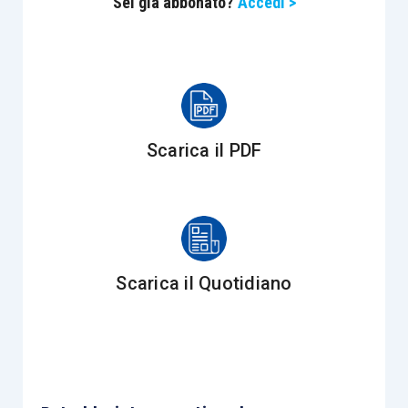
Sei già abbonato?
Accedi >
nell’ottica di garantire una continuità
aziendale,
permette di monitorare
non
soltanto i risultati a posteriori ma,
soprattutto,
gli elementi qualitativi
che
portano l’azienda ad avere determinati
risultati;
Scarica il PDF
coordina le
tradizionali tecniche di
programmazione e pianificazione
finanziaria
(
budgeting
) attraverso la
comunicazione e condivisione, con tutti
gli attori, degli obiettivi a medio lungo
Scarica il Quotidiano
termine facendo in modo che l’intera
organizzazione si focalizzi sul
raggiungimento di obiettivi comuni;
attraverso la formalizzazione delle
strategie con la metodologia della “mappa