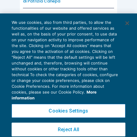
permette di
integrare gli obiettivi
di
Patrizia Canepa
aziendali
con quelli ESG.
AI E DIGITALIZZAZIONE
We use cookies, also from third parties, to allow the
EU AI Act e studi professionali: le
functionalities of our website and offered services as
scadenze concrete
well as, on the basis of your prior consent, to use data
on your navigation activity to improve performance of
27 Luglio 2026
Conclusioni
the site. Clicking on “Accept All cookies” means that
di
Diego Barberi
e
Stefano Dovier
you agree to the activation of all cookies. Clicking on
"Reject All" means that the default settings will be left
unchanged and, therefore, browsing will continue
Gli strumenti informatici di oggi e le tecniche di
without cookies or other tracking tools other than
business intelligence, affiancati alla flessibilità e
technical To check the categories of cookies, configure
or change your cookie preferences, please click on
la completezza della BSC, permettono, anche alle
Cookie Preferences. For more information about
Privacy Policy
piccole e medie aziende,
di affrontare il mercato
cookies, please see our Cookie Policy.
More
Cookie Policy
information
utilizzando, in misura adeguata alle proprie
dimensioni,
tutte quelle tecniche che riescono a
Euroconference NEWS è una testata registrata al Tribunale di Milano Reg. n. 8556/2026
Cookies Settings
Direttore responsabile Sandro Cerato
dare dei vantaggi competitivi
alle grandi
Copyright 2016 ©
Gruppo Euroconference S.p.A.
v2.32.1
aziende.
Reject All
Piazza Luigi Einaudi, 10N01 - 20124 Milano - info@ecnews.it