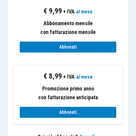
aziendale in obiettivi concreti
e
€
9,99
+ IVA
al mese
misurabili;
collegare le attività operative
alle
Abbonamento mensile
strategie di
business
;
con fatturazione mensile
comunicare e
coinvolgere i dipendenti e
Abbonati
gli
stakeholder
nella realizzazione della
strategia;
monitorare e
migliorare le performance
€
8,99
in modo continuo
e sistematico.
+ IVA
al mese
Promozione primo anno
La BSC, applicata integralmente,
soddisfa tutte le
con fatturazione anticipata
richieste della normativa
civilistica, in quanto:
Abbonati
presuppone una
visione dell’attività
aziendale
a medio lungo termine;