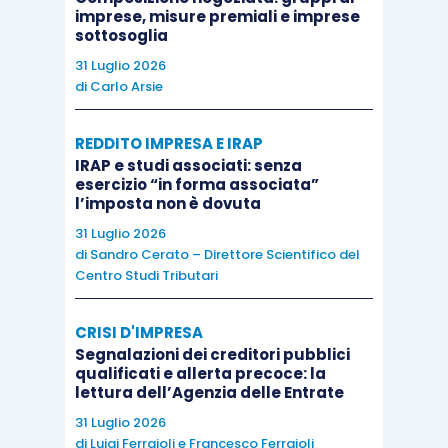
imprese, misure premiali e imprese
ognuno dei quali coerentemente coordinato e
sottosoglia
interdipendente al fine di evitare sprechi o
31 Luglio 2026
deviazioni delle attività dalla strada scelta
di
Carlo Arsie
dall’imprenditore.
REDDITO IMPRESA E IRAP
IRAP e studi associati: senza
esercizio “in forma associata”
l’imposta non è dovuta
Perché la
Balanced Scorecard
è adatta al
31 Luglio 2026
contesto normativo italiano
di
Sandro Cerato – Direttore Scientifico del
Centro Studi Tributari
La BSC è una metodologia che si incastra
CRISI D'IMPRESA
perfettamente nel contesto normativo italiano
Segnalazioni dei creditori pubblici
che, ormai dal 2019, richiede a tutte le aziende di
qualificati e allerta precoce: la
lettura dell’Agenzia delle Entrate
adottare un sistema di controllo di gestione
che
31 Luglio 2026
consideri
tutte le variabili oggi necessarie
per
di
Luigi Ferrajoli
e
Francesco Ferrajoli