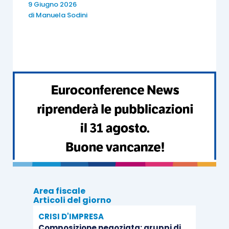
prospettive e gli obiettivi;
9 Giugno 2026
di
Manuela Sodini
definire gli indicatori (KPI)
più adatti a
misurare il raggiungimento degli obiettivi;
definire le iniziative e i progetti
da
attuare per migliorare le performance;
progettare un
sistema di
budgeting
che
sia conforme agli obiettivi definiti nelle
fasi precedenti;
Implementare e aggiornare la BSC,
verificando i risultati e apportando le
correzioni necessarie.
Attraverso queste fasi, la BSC permetterà
Area fiscale
all’azienda di
redigere un
Budget
che sia in linea
Articoli del giorno
con gli
obiettivi a medio lungo termine,
coerenti
CRISI D'IMPRESA
con missione, visione e valori dell’azienda,
Composizione negoziata: gruppi di