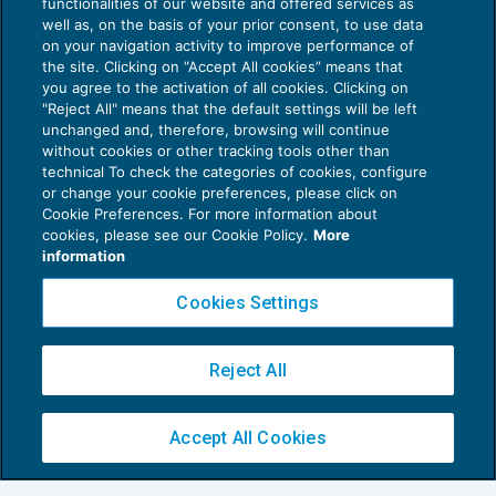
functionalities of our website and offered services as
well as, on the basis of your prior consent, to use data
on your navigation activity to improve performance of
the site. Clicking on “Accept All cookies” means that
you agree to the activation of all cookies. Clicking on
"Reject All" means that the default settings will be left
unchanged and, therefore, browsing will continue
without cookies or other tracking tools other than
technical To check the categories of cookies, configure
or change your cookie preferences, please click on
Cookie Preferences. For more information about
cookies, please see our Cookie Policy.
More
information
Prededucibilità nel concordato e negli
accordi di ristrutturazione
Cookies Settings
CRISI D'IMPRESA
13/10/2016
di
Andrea Rossi
Reject All
1
2
3
4
5
Accept All Cookies