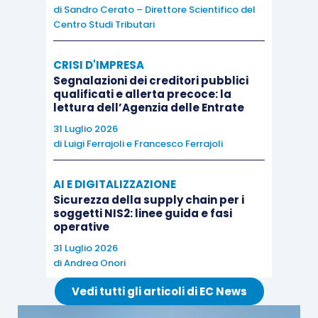
interpretazioni restrittive sopra esposte. Le
di
Sandro Cerato – Direttore Scientifico del
Centro Studi Tributari
ragioni a favore di tale sospensione
“generalizzata” sono da ricercare, come detto,
CRISI D'IMPRESA
nelle parole usate dal legislatore nella parte in cui
Segnalazioni dei creditori pubblici
parla di
sospensione di carichi “oggetto della
qualificati e allerta precoce: la
lettura dell’Agenzia delle Entrate
domanda”
, diversamente da quanto si prevede al
31 Luglio 2026
successivo comma 8, lettera c), a proposito della
di
Luigi Ferrajoli
e
Francesco Ferrajoli
revoca delle dilazioni precedenti: in tale punto, la
norma esplicitamente sancisce la revoca
AI E DIGITALIZZAZIONE
automatica delle eventuali dilazioni ancora in
Sicurezza della supply chain per i
soggetti NIS2: linee guida e fasi
essere al pagamento della prima o unica rata ma
operative
solo “
limitatamente ai carichi definibili
”.
31 Luglio 2026
di
Andrea Onori
Non va in questo senso però l’interpretazione di
Vedi tutti gli articoli di EC News
Equitalia, che ha sì riconosciuto ai debitori la