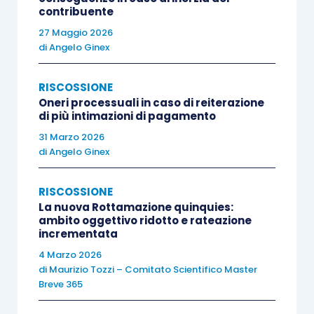
agevolata; in ragione di tale incertezza, Equitalia
contribuente
ha conseguentemente invocato le regole
27 Maggio 2026
di
Angelo Ginex
previste dall’
articolo 31
, che impongono allo
stesso Agente della riscossione di
imputare
i
RISCOSSIONE
pagamenti avvenuti nei mesi da ottobre a
Oneri processuali in caso di reiterazione
dicembre 2016 alle rate precedentemente
di più intimazioni di pagamento
scadute (e non saldate), andando così a
31 Marzo 2026
di
Angelo Ginex
determinare l’irregolarità proprio sulle rate di
ottobre, novembre e dicembre 2016.
RISCOSSIONE
La nuova Rottamazione quinquies:
A questo punto, i debitori esclusi dalla
ambito oggettivo ridotto e rateazione
incrementata
definizione agevolata, in quanto non in regola con
4 Marzo 2026
i versamenti “
a tutto il 31 dicembre 2016
”, si
di
Maurizio Tozzi – Comitato Scientifico Master
trovano ad affrontare il delicatissimo problema
Breve 365
del
“rientro” dalla sospensione
degli obblighi dei