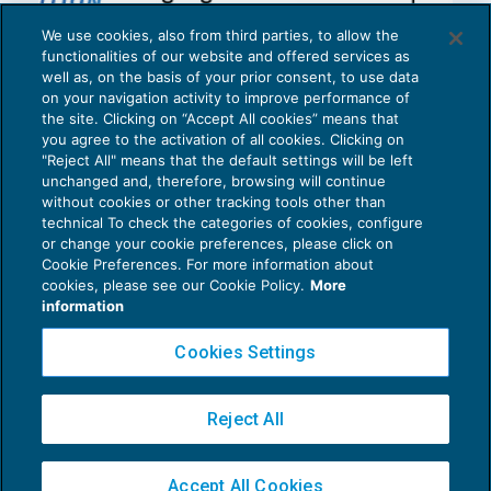
We use cookies, also from third parties, to allow the
functionalities of our website and offered services as
well as, on the basis of your prior consent, to use data
on your navigation activity to improve performance of
the site. Clicking on “Accept All cookies” means that
you agree to the activation of all cookies. Clicking on
"Reject All" means that the default settings will be left
unchanged and, therefore, browsing will continue
without cookies or other tracking tools other than
technical To check the categories of cookies, configure
or change your cookie preferences, please click on
Cookie Preferences. For more information about
Privacy Policy
cookies, please see our Cookie Policy.
More
Cookie Policy
information
Euroconference NEWS è una testata registrata al Tribunale di Milano Reg. n. 8556/2026
Cookies Settings
Direttore responsabile Sandro Cerato
Copyright 2016 ©
Gruppo Euroconference S.p.A.
v2.32.1
Reject All
Piazza Luigi Einaudi, 10N01 - 20124 Milano - info@ecnews.it
Capitale Sociale € 300.000,00 i.v. C.F. P.IVA Iscrizione Registro Imprese di Milano
Accept All Cookies
02776120236