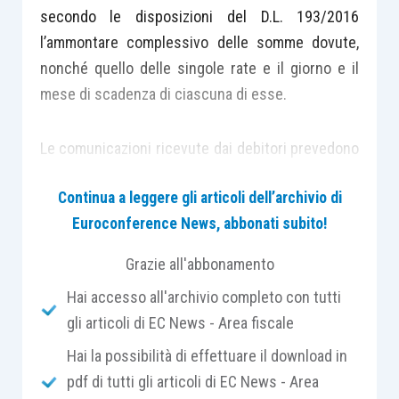
secondo le disposizioni del D.L. 193/2016
l’ammontare complessivo delle somme dovute,
nonché quello delle singole rate e il giorno e il
mese di scadenza di ciascuna di esse.
Le comunicazioni ricevute dai debitori prevedono
un riepilogo nella parte iniziale dove sono
Continua a leggere gli articoli dell’archivio di
esposti:
Euroconference News, abbonati subito!
i debiti dovuti complessivamente;
Grazie all'abbonamento
i debiti oggetto di definizione agevolata, a
Hai accesso all'archivio completo con tutti
loro volta divisi tra
debito da pagare “per
gli articoli di EC News - Area fiscale
la definizione”
e debito residuo
Hai la possibilità di effettuare il download in
“
ESCLUSO
” dalla definizione agevolata.
pdf di tutti gli articoli di EC News - Area