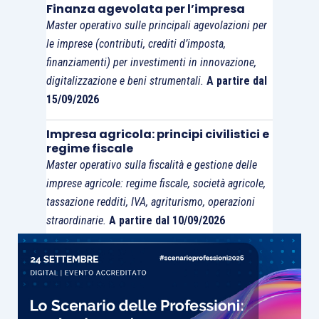
Finanza agevolata per l’impresa
mai posto il problema di onorare i propri debiti. Si
Master operativo sulle principali agevolazioni per
spera, pertanto, che Equitalia torni sui propri
le imprese (contributi, crediti d’imposta,
passi quantomeno per quel che riguarda il tema
finanziamenti) per investimenti in innovazione,
della
ripresa
dei pagamenti e riconosca ai
digitalizzazione e beni strumentali.
A partire dal
debitori la possibilità di
recuperare le vecchie
15/09/2026
dilazioni
, così come il tenore letterale della
Impresa agricola: principi civilistici e
norma lascia immaginare.
regime fiscale
Master operativo sulla fiscalità e gestione delle
imprese agricole: regime fiscale, società agricole,
tassazione redditi, IVA, agriturismo, operazioni
straordinarie.
A partire dal 10/09/2026