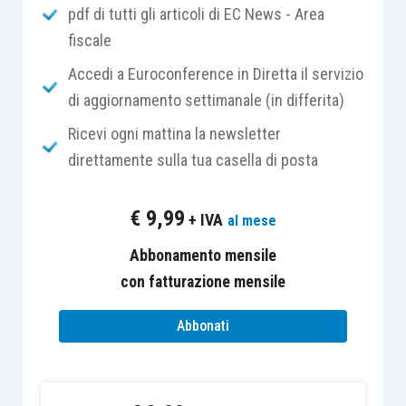
pdf di tutti gli articoli di EC News - Area
predisposta dall’Agente della riscossione,
fiscale
scegliendo se effettuare il
pagamento
:
Accedi a Euroconference in Diretta il servizio
in unica soluzione entro il 31 luglio
di aggiornamento settimanale (in differita)
2019
;
Ricevi ogni mattina la newsletter
o in massimo dieci rate consecutive e di
direttamente sulla tua casella di posta
pari importo e per un massimo di 5 anni
(in particolare, sono previste due rate
€
9,99
+ IVA
al mese
semestrali che scadono il 31 luglio e il 30
novembre di ciascun anno);
Abbonamento mensile
con fatturazione mensile
e dichiarando di voler
rinunciare ai giudizi
Abbonati
pendenti
relativi a detti carichi.
I
pagamenti
possono essere effettuati secondo