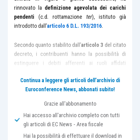
rinnovato la
definizione agevolata dei carichi
pendenti
(c.d. rottamazione
ter
), istituto già
introdotto dall’
articolo 6 D.L. 193/2016
.
Secondo quanto stabilito dall’
articolo 3
del citato
decreto, i contribuenti hanno la possibilità di
estinguere i debiti afferenti ai ruoli affidati
all’Agente della riscossione tra il 2000 e il 2017
Continua a leggere gli articoli dell’archivio di
senza corrispondere le sanzioni e gli interessi
Euroconference News, abbonati subito!
di mora, nonché le sanzioni e le somme
aggiuntive
di cui all’
articolo 27 D.Lgs. 46/1999
.
Grazie all'abbonamento
Hai accesso all'archivio completo con tutti
A tal fine, il contribuente deve presentare
gli articoli di EC News - Area fiscale
apposita istanza entro il 30.04.2019
, nelle
Hai la possibilità di effettuare il download in
modalità e mediante la modulistica aggiornata