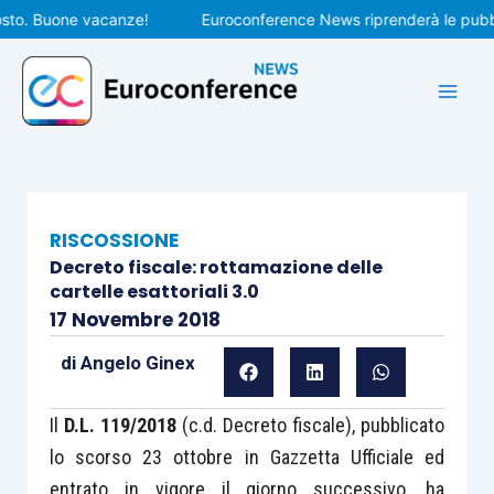
Vai
. Buone vacanze!
Euroconference News riprenderà le pubblicaz
al
contenuto
RISCOSSIONE
Decreto fiscale: rottamazione delle
cartelle esattoriali 3.0
17 Novembre 2018
di
Angelo Ginex
Il
D.L. 119/2018
(c.d. Decreto fiscale), pubblicato
lo scorso 23 ottobre in Gazzetta Ufficiale ed
entrato in vigore il giorno successivo, ha