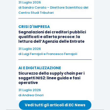
31 Luglio 2026
comma 10, D.L. 193/2016
; mentre, per quanto
di
Sandro Cerato – Direttore Scientifico del
concerne le sanzioni amministrative per
Centro Studi Tributari
violazioni al codice della strada
, la definizione
potrà avere ad oggetto unicamente gli interessi e
CRISI D'IMPRESA
le maggiorazioni di cui all’
articolo 27, comma 6,
Segnalazioni dei creditori pubblici
qualificati e allerta precoce: la
L. 689/1981
.
lettura dell’Agenzia delle Entrate
31 Luglio 2026
Da ultimo, possono essere ammessi alla
di
Luigi Ferrajoli
e
Francesco Ferrajoli
definizione agevolata, anche i debiti che sono
AI E DIGITALIZZAZIONE
stati oggetto di
piani del consumatore
o di piani
Sicurezza della supply chain per i
di composizione della
crisi da
soggetti NIS2: linee guida e fasi
sovraindebitamento
.
operative
31 Luglio 2026
di
Andrea Onori
Per approfondire questioni attinenti all’articolo vi
raccomandiamo il seguente corso:
Vedi tutti gli articoli di EC News