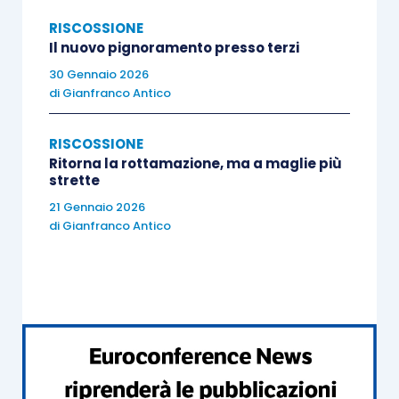
beneficiare dei suoi effetti.
RISCOSSIONE
Il nuovo pignoramento presso terzi
Restano, comunque,
acquisite e non sono
30 Gennaio 2026
rimborsabili
le somme relative a debiti definibili
di
Gianfranco Antico
versate anteriormente all’adesione alla
rottamazione.
RISCOSSIONE
Ritorna la rottamazione, ma a maglie più
strette
Quanto agli
effetti
prodotti dall’adesione, è
21 Gennaio 2026
prevista dapprima la
sospensione dei giudizi
di
Gianfranco Antico
pendenti
durante il pagamento di quanto dovuto
e successivamente l’
estinzione
degli stessi, a
seguito dell’integrale versamento di quanto
dovuto. Sono previsti altresì:
sospensione dei termini di prescrizione e
decadenza;