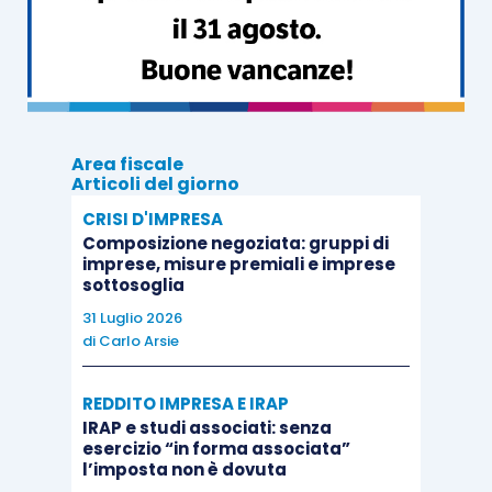
sospensione, fino alla scadenza della
prima rata, gli obblighi di pagamento
derivanti da precedenti dilazioni;
impossibilità di iscrizione di nuovi fermi
amministrativi e di ipoteche;
Area fiscale
Articoli del giorno
impossibilità di avviare nuove procedure
CRISI D'IMPRESA
esecutive e improcedibilità di quelle già in
Composizione negoziata: gruppi di
essere;
imprese, misure premiali e imprese
sottosoglia
condizione di regolarità del contribuente
ai fini di cui agli
articoli 28-
ter
e
48-
bis
31 Luglio 2026
di
Carlo Arsie
P.R. 602/1973
.
REDDITO IMPRESA E IRAP
Per quanto concerne, infine, l’ambito applicativo
IRAP e studi associati: senza
della rottamazione
ter
, vengono
riproposte le
esercizio “in forma associata”
l’imposta non è dovuta
medesime esclusioni
previste dall’
articolo 6,