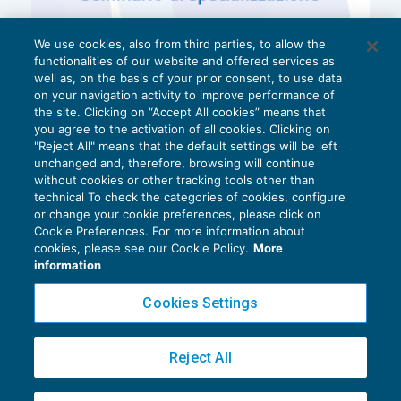
We use cookies, also from third parties, to allow the
functionalities of our website and offered services as
well as, on the basis of your prior consent, to use data
on your navigation activity to improve performance of
the site. Clicking on “Accept All cookies” means that
you agree to the activation of all cookies. Clicking on
"Reject All" means that the default settings will be left
unchanged and, therefore, browsing will continue
without cookies or other tracking tools other than
technical To check the categories of cookies, configure
or change your cookie preferences, please click on
Cookie Preferences. For more information about
Privacy Policy
cookies, please see our Cookie Policy.
More
Cookie Policy
information
Euroconference NEWS è una testata registrata al Tribunale di Milano Reg. n. 8556/2026
Cookies Settings
Direttore responsabile Sandro Cerato
Copyright 2016 ©
Gruppo Euroconference S.p.A.
v2.32.2
Reject All
Piazza Luigi Einaudi, 10N01 - 20124 Milano - info@ecnews.it
Capitale Sociale € 300.000,00 i.v. C.F. P.IVA Iscrizione Registro Imprese di Milano