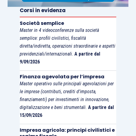
sono
applicabili
in quanto compatibili
con la
Corsi in evidenza
struttura e la funzione del
provvedimento
Società semplice
applicativo
della misura cautelare reale, nel
Master in 4 videoconferenze sulla società
senso che il Tribunale del riesame
annulla
il
semplice: profili civilistici, fiscalità
provvedimento impugnato se la
motivazione
diretta/indiretta, operazioni straordinarie e aspetti
manca o non
contiene l’
autonoma valutazione
previdenziali/internazionali.
A partire dal
degli
elementi
che ne costituiscono il
9/09/2026
necessario
fondamento
, nonché degli elementi
Finanza agevolata per l’impresa
forniti dalla
difesa
(Cassazione n. 1261/2024).
Master operativo sulle principali agevolazioni per
le imprese (contributi, crediti d’imposta,
finanziamenti) per investimenti in innovazione,
digitalizzazione e beni strumentali.
A partire dal
15/09/2026
Impresa agricola: principi civilistici e