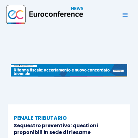
Vai
al
contenuto
PENALE TRIBUTARIO
Sequestro preventivo: questioni
proponibili in sede di riesame