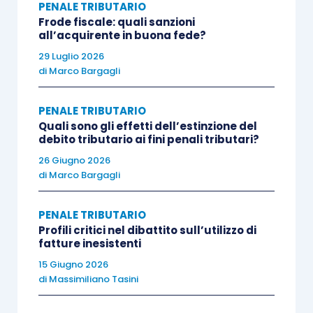
PENALE TRIBUTARIO
enunciare nuovi motivi
davanti al giudice del
Frode fiscale: quali sanzioni
riesame, facendone dare atto a
verbale
prima
all’acquirente in buona fede?
dell’inizio della discussione.
29 Luglio 2026
di
Marco Bargagli
Al riguardo, la
Giurisprudenza di legittimità
è più
PENALE TRIBUTARIO
volte intervenuta al fine di chiarire molteplici
Quali sono gli effetti dell’estinzione del
aspetti.
debito tributario ai fini penali tributari?
26 Giugno 2026
di
Marco Bargagli
Innanzitutto, la
mancata proposizione
della
richiesta di
riesame,
avverso il provvedimento
PENALE TRIBUTARIO
applicativo di una misura cautelare reale (quale,
Profili critici nel dibattito sull’utilizzo di
ad esempio, il
sequestro preventivo
), non
fatture inesistenti
preclude all’interessato la possibilità di
15 Giugno 2026
richiedere,
anche in assenza di fatti
di
Massimiliano Tasini
sopravvenuti
, la
revoca
della misura cautelare,