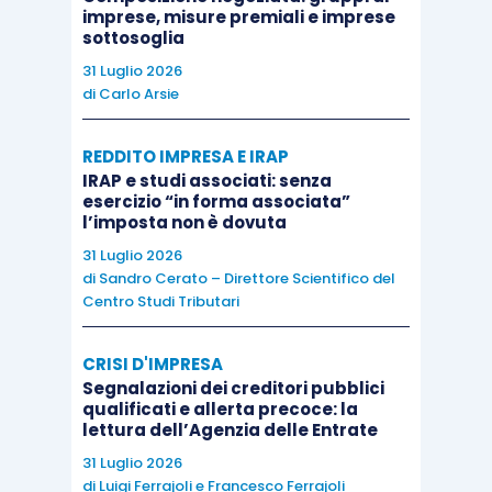
imprese, misure premiali e imprese
essere proposte al
giudice dell’esecuzione
ai
sottosoglia
sensi dell’
articolo 666, comma quarto, c.p.p.
31 Luglio 2026
(Cassazione n. 28003/2014).
di
Carlo Arsie
Con riferimento al
requisito motivazionale
, è
REDDITO IMPRESA E IRAP
IRAP e studi associati: senza
stato affermato che, in tema di
sequestro
esercizio “in forma associata”
preventivo
finalizzato alla
confisca per
l’imposta non è dovuta
equivalente
del profitto del reato, è
illegittimo
il
31 Luglio 2026
provvedimento
di applicazione della misura che
di
Sandro Cerato – Direttore Scientifico del
Centro Studi Tributari
non contenga una, sia pur concisa, motivazione
circa la ritenuta
sussistenza del “
periculum in
CRISI D'IMPRESA
mora
”
, anche nel caso in cui il
patrimonio
del
Segnalazioni dei creditori pubblici
soggetto passibile di ablazione sia di
qualificati e allerta precoce: la
lettura dell’Agenzia delle Entrate
consistenza inferiore
alla somma sino alla cui
31 Luglio 2026
concorrenza questa dovrebbe operare, non
di
Luigi Ferrajoli
e
Francesco Ferrajoli