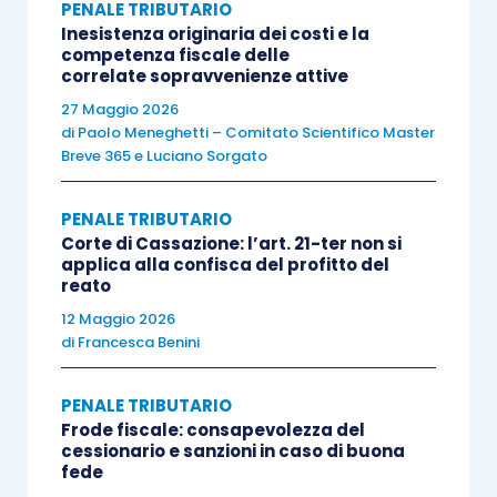
eccependo l’
originaria insussistenza
dei
PENALE TRIBUTARIO
Inesistenza originaria dei costi e la
presupposti
del sequestro (Cassazione n.
competenza fiscale delle
3838/2017).
correlate sopravvenienze attive
27 Maggio 2026
di
Paolo Meneghetti – Comitato Scientifico Master
Poi, con specifico riferimento al caso in cui il
Breve 365
e
Luciano Sorgato
Pubblico Ministero
, nelle more del sequestro
preventivo, abbia disposto la
citazione diretta a
PENALE TRIBUTARIO
giudizio dell’imputato
, si è rilevato che la
Corte di Cassazione: l’art. 21-ter non si
applica alla confisca del profitto del
proponibilità della
questione
relativa alla
reato
sussistenza
del
“fumus”
del reato
non è
12 Maggio 2026
preclusa
dalla suddetta circostanza (Cassazione
di
Francesca Benini
n. 19991/2017).
PENALE TRIBUTARIO
Frode fiscale: consapevolezza del
Sotto altro profilo, invece, la Corte di Cassazione
cessionario e sanzioni in caso di buona
ha affermato che,
in sede di riesame
del
fede
provvedimento che dispone il sequestro,
non
è