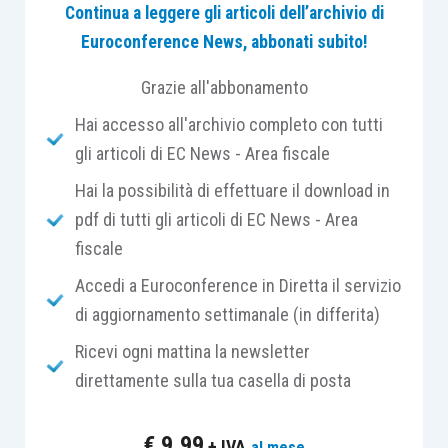
sono il
prodotto o il profitto.
Continua a leggere gli articoli dell’archivio di
Euroconference News, abbonati subito!
Con specifico riferimento ai
reati tributari
,
Grazie all'abbonamento
l’
articolo 12-
bis,
D.Lgs. 74/2000
, nel contemplare
Hai accesso all'archivio completo con tutti
la confisca e, quindi, il
sequestro preventivo
ad
gli articoli di EC News - Area fiscale
essa finalizzato, stabilisce che tale
provvedimento possa avere
ad oggetto i beni
Hai la possibilità di effettuare il download in
che ne costituiscono il profitto o il prezzo
, salvo
pdf di tutti gli articoli di EC News - Area
che appartengano a persona estranea al reato; e,
fiscale
in mancanza
di questi, i
beni nella disponibilità
Accedi a Euroconference in Diretta il servizio
del reo
, per un valore corrispondente a tale
di aggiornamento settimanale (in differita)
prezzo o profitto
.
Ricevi ogni mattina la newsletter
direttamente sulla tua casella di posta
Ai sensi del citato
articolo 321, c.p.p.
, il
provvedimento di sequestro
, che è disposto dal
€
9,99
+ IVA
al mese