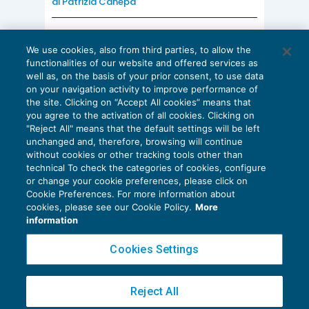
di
Patrizia Canepa
AI E DIGITALIZZAZIONE
We use cookies, also from third parties, to allow the
EU AI Act e studi professionali: le
functionalities of our website and offered services as
scadenze concrete
well as, on the basis of your prior consent, to use data
on your navigation activity to improve performance of
27 Luglio 2026
the site. Clicking on “Accept All cookies” means that
di
Diego Barberi
e
Stefano Dovier
you agree to the activation of all cookies. Clicking on
"Reject All" means that the default settings will be left
unchanged and, therefore, browsing will continue
without cookies or other tracking tools other than
technical To check the categories of cookies, configure
or change your cookie preferences, please click on
Cookie Preferences. For more information about
Privacy Policy
cookies, please see our Cookie Policy.
More
Cookie Policy
information
Euroconference NEWS è una testata registrata al Tribunale di Milano Reg. n. 8556/2026
Cookies Settings
Direttore responsabile Sandro Cerato
Copyright 2016 ©
Gruppo Euroconference S.p.A.
v2.32.1
Reject All
Piazza Luigi Einaudi, 10N01 - 20124 Milano - info@ecnews.it