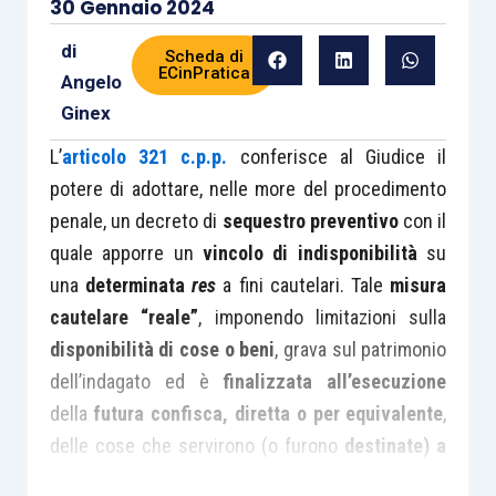
30 Gennaio 2024
di
Scheda di
ECinPratica
Angelo
Ginex
L’
articolo 321 c.p.p.
conferisce al Giudice il
potere di adottare, nelle more del procedimento
penale, un decreto di
sequestro preventivo
con il
quale apporre un
vincolo di indisponibilità
su
una
determinata
res
a fini cautelari. Tale
misura
cautelare “reale”
, imponendo limitazioni sulla
disponibilità di cose o beni
, grava sul patrimonio
dell’indagato ed è
finalizzata all’esecuzione
della
futura confisca, diretta o per equivalente
,
delle cose che servirono (o furono
destinate) a
commettere il reato,
ovvero delle cose che ne