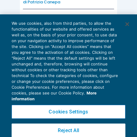
di
Patrizia Canepa
di circolari esplicative da emanarsi
tempestivamente, nonché – e soprattutto –
AI E DIGITALIZZAZIONE
We use cookies, also from third parties, to allow the
un’azione degli
organi verificatori informata
, in
EU AI Act e studi professionali: le
functionalities of our website and offered services as
scadenze concrete
primo luogo, al
doveroso e rigoroso contrasto
well as, on the basis of your prior consent, to use data
on your navigation activity to improve performance of
27 Luglio 2026
dell’evasione “da sommerso”
, grande o piccola
the site. Clicking on “Accept All cookies” means that
di
Diego Barberi
e
Stefano Dovier
che sia, da condotte fraudolente o comunque
you agree to the activation of all cookies. Clicking on
"Reject All" means that the default settings will be left
colpose,
piuttosto che della
(talvolta solo
unchanged and, therefore, browsing will continue
pretestuosamente intravista)
evasione di tipo
without cookies or other tracking tools other than
technical To check the categories of cookies, configure
meramente “interpretativo
”. Se così fosse, il
or change your cookie preferences, please click on
Cookie Preferences. For more information about
numero delle istanze di interpello diminuirebbe
Privacy Policy
cookies, please see our Cookie Policy.
More
rapidamente, anche senza doverne limitare
Cookie Policy
information
l’accesso in ragione della dimensione del
Euroconference NEWS è una testata registrata al Tribunale di Milano Reg. n. 8556/2026
Cookies Settings
contribuente o della portata dell’operazione
Direttore responsabile Sandro Cerato
sottostante.
Copyright 2016 ©
Gruppo Euroconference S.p.A.
v2.32.2
Reject All
Piazza Luigi Einaudi, 10N01 - 20124 Milano - info@ecnews.it