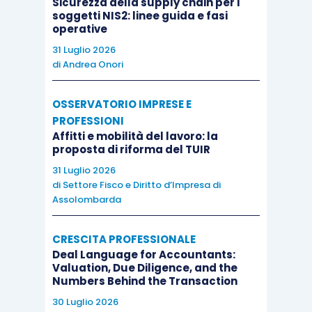
Sicurezza della supply chain per i
dimenticato che coloro che vi fanno ricorso
soggetti NIS2: linee guida e fasi
rappresentano, generalmente, la
parte
operative
maggiormente prudente e diligente della platea
31 Luglio 2026
di
Andrea Onori
dei contribuenti
. Chi vi ricorre, peraltro, lo fa
anche
per evitare il rischio che
, soprattutto con
OSSERVATORIO IMPRESE E
riguardo alle questioni antiabuso, gli organi
PROFESSIONI
verificatori ricorrano a
interpretazioni
Affitti e mobilità del lavoro: la
opportunistiche
, talvolta capziose e
proposta di riforma del TUIR
incomprensibilmente punitive, cosa che ben più
31 Luglio 2026
di
Settore Fisco e Diritto d’Impresa di
raramente accade in sede di risposta alle
Assolombarda
istanze d’interpello
. Pertanto, se si volesse
ridurre il ricorso all’istituto dell’interpello, senza
CRESCITA PROFESSIONALE
renderlo accessibile solo ai più abbienti o per le
Deal Language for Accountants:
Valuation, Due Diligence, and the
questioni di
valore davvero ingente
, la soluzione
Numbers Behind the Transaction
fisiologica sarebbe quella di promuovere la
30 Luglio 2026
stesura di
norme scritte in modo intellegibile
e