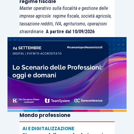
regime fiscale
istanze di interpello, a parità di dimensioni del
Master operativo sulla fiscalità e gestione delle
soggetto istante,
risultasse d’importo ben più
imprese agricole: regime fiscale, società agricole,
tassazione redditi, IVA, agriturismo, operazioni
contenuto,
anche
per evitare
che la sua
straordinarie.
A partire dal 10/09/2026
introduzione produca
un effetto oltremodo
“dissuasivo
”, rispetto all’utilizzo di uno
strumento, invece, di fondamentale importanza
per i contribuenti che intendono mantenere un
rapporto rigoroso e trasparente con
l’Amministrazione finanziaria
. L’obiettivo
dichiaratamente posto dalla L. 111/2023 è sì,
infatti, quello di ridurre il ricorso all’istituto
dell’interpello, attraverso “[…]
l’emanazione di
provvedimenti interpretativi di carattere generale,
Mondo professione
anche indicanti una casistica delle fattispecie di
abuso del diritto
”, ma
non dev’essere
, tuttavia,
AI E DIGITALIZZAZIONE