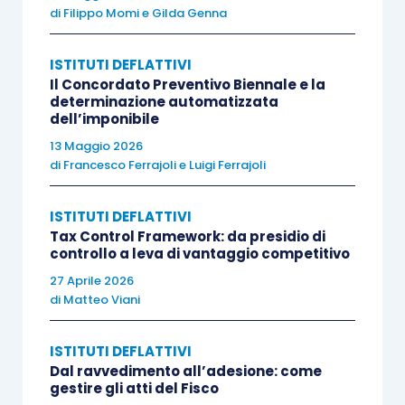
di
Filippo Momi
e
Gilda Genna
d)
disapplicazione di disposizioni tributarie
che,
per contrastare comportamenti elusivi, limitano
ISTITUTI DEFLATTIVI
deduzioni, detrazioni, crediti d’imposta, o altre
Il Concordato Preventivo Biennale e la
posizioni soggettive del contribuente altrimenti
determinazione automatizzata
dell’imponibile
ammesse dall’ordinamento tributario, fornendo la
dimostrazione che nella particolare fattispecie tali
13 Maggio 2026
di
Francesco Ferrajoli
e
Luigi Ferrajoli
effetti elusivi non possono verificarsi;
ISTITUTI DEFLATTIVI
e) sussistenza delle
condizioni e valutazione della
Tax Control Framework: da presidio di
controllo a leva di vantaggio competitivo
idoneità degli elementi probatori
richiesti dalla
legge per l’adozione di specifici regimi fiscali nei
27 Aprile 2026
di
Matteo Viani
casi espressamente previsti dalla legge;
ISTITUTI DEFLATTIVI
f) sussistenza delle
condizioni e valutazione della
Dal ravvedimento all’adesione: come
idoneità degli elementi probatori
richiesti dalla
gestire gli atti del Fisco