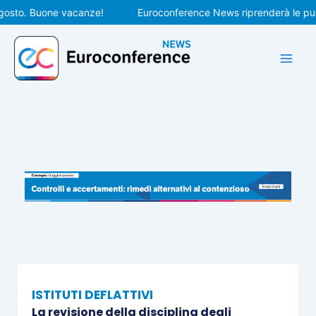
Vai
to. Buone vacanze!
Euroconference News riprenderà le pubblic
al
contenuto
ISTITUTI DEFLATTIVI
La revisione della disciplina degli