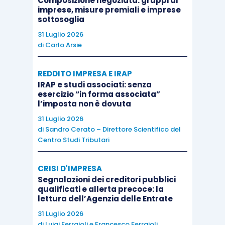
Composizione negoziata: gruppi di
destinato a finanziare iniziative per implementare la
imprese, misure premiali e imprese
formazione del personale delle agenzie fiscali, la cui
sottosoglia
misura e le cui modalità di corresponsione sono
31 Luglio 2026
individuate con decreto del Ministro dell’economia e
di
Carlo Arsie
delle finanze
in funzione della tipologia di
REDDITO IMPRESA E IRAP
contribuente, del suo volume di affari o di ricavi e
IRAP e studi associati: senza
della particolare rilevanza e complessità della
esercizio “in forma associata”
questione oggetto di istanza
”.
l’imposta non è dovuta
31 Luglio 2026
di
Sandro Cerato – Direttore Scientifico del
Una simile previsione è già stata introdotta dalla
Centro Studi Tributari
cd. “Legge di bilancio 2021” per gli
accordi
preventivi per le imprese con attività
CRISI D'IMPRESA
internazionale
di cui all’
articolo 31-ter, comma
Segnalazioni dei creditori pubblici
qualificati e allerta precoce: la
3-bis, D.P.R. 600/1973
. In tale contesto, tuttavia,
lettura dell’Agenzia delle Entrate
l’unico parametro di riferimento
, ai fini della
31 Luglio 2026
quantificazione del contributo,
è il “fatturato”
di
Luigi Ferrajoli
e
Francesco Ferrajoli