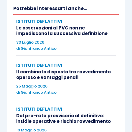
“raggruppate” nel comma 1
, prevedendo che “
Il
Potrebbe interessarti anche...
contribuente può interpellare l’amministrazione
ISTITUTI DEFLATTIVI
finanziaria per ottenere una
risposta riguardante
Le osservazioni al PVC non ne
fattispecie concrete e personali
relativamente alla:
impediscono la successiva definizione
30 Luglio 2026
di
Gianfranco Antico
a)
applicazione delle disposizioni tributarie
, quando
vi sono condizioni di obiettiva incertezza sulla loro
ISTITUTI DEFLATTIVI
corretta interpretazione;
Il combinato disposto tra ravvedimento
operoso e vantaggi penali
b)
corretta qualificazione di fattispecie
alla luce
25 Maggio 2026
di
Gianfranco Antico
delle disposizioni tributarie ad esse applicabili;
ISTITUTI DEFLATTIVI
c)
disciplina dell’abuso del diritto
in relazione a una
Dal pro-rata provvisorio al definitivo:
specifica fattispecie;
insidie operative e rischio ravvedimento
19 Maggio 2026