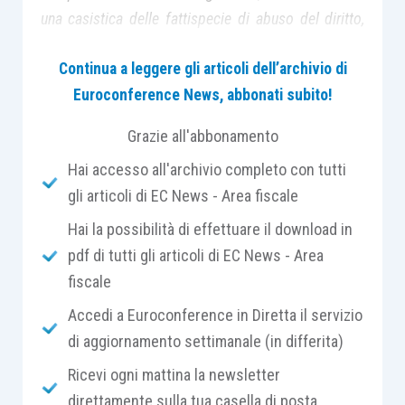
una casistica delle fattispecie di abuso del diritto,
elaborati anche a seguito dell’interlocuzione con gli
Continua a leggere gli articoli dell’archivio di
ordini professionali, con le associazioni di categoria
Euroconference News, abbonati subito!
e con gli altri enti esponenziali di interessi collettivi
nonché tenendo conto delle proposte pervenute
Grazie all'abbonamento
attraverso pubbliche consultazioni;
Hai accesso all'archivio completo con tutti
gli articoli di EC News - Area fiscale
2)
rafforzare il divieto di presentazione di istanze
Hai la possibilità di effettuare il download in
di interpello
, riservandone l’ammissibilità alle sole
pdf di tutti gli articoli di EC News - Area
questioni che non trovano soluzione in documenti
fiscale
interpretativi già emanati;
Accedi a Euroconference in Diretta il servizio
3)
subordinare
, per le persone fisiche e i
di aggiornamento settimanale (in differita)
contribuenti di minori dimensioni,
l’utilizzazione
Ricevi ogni mattina la newsletter
della procedura di interpello
alle sole ipotesi in cui
direttamente sulla tua casella di posta