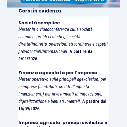
oggetto di istanza
”. Sarà, quindi, interessante
capire come verrà declinata, in concreto, la
Corsi in evidenza
necessità di tener conto di tali circostanze, che
Società semplice
introducono, evidentemente, anche una certa
Master in 4 videoconferenze sulla società
componente di soggettività nella valutazione
di
semplice: profili civilistici, fiscalità
cosa sia “complesso” e “rilevante”. L’auspicio è
diretta/indiretta, operazioni straordinarie e aspetti
che il Ministero dell’Economia e delle Finanze –
previdenziali/internazionali.
A partire dal
9/09/2026
cui, allo stato, verrebbe demandata
l’individuazione della misura del contributo –
Finanza agevolata per l’impresa
tenga conto del fatto che
i “
ruling internazionali
”
Master operativo sulle principali agevolazioni per
ineriscono a tematiche transnazionali,
le imprese (contributi, crediti d’imposta,
certamente connotate da ben più rilevanti
finanziamenti) per investimenti in innovazione,
complessità, avendo peraltro anche un iter e,
digitalizzazione e beni strumentali.
A partire dal
soprattutto, un’efficacia, ultrannuali.
15/09/2026
Conseguentemente, ci si aspetterebbe che il
Impresa agricola: principi civilistici e
contributo richiesto per la presentazione delle