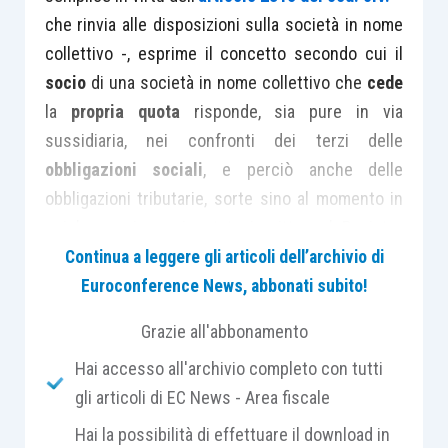
che rinvia alle disposizioni sulla società in nome
collettivo -, esprime il concetto secondo cui il
socio
di una società in nome collettivo che
cede
la
propria quota
risponde, sia pure in via
sussidiaria, nei confronti dei terzi delle
obbligazioni sociali
, e perciò anche delle
obbligazioni tributarie, sorte sino al momento in
cui la cessione sia stata iscritta nel Registro
delle imprese o fino al momento anteriore in cui il
Continua a leggere gli articoli dell’archivio di
terzo sia venuto a conoscenza della cessione
Euroconference News, abbonati subito!
stessa; concetto ribadito peraltro dalla
Grazie all'abbonamento
Commissione Tributaria Regionale di Roma
Hai accesso all'archivio completo con tutti
nella sentenza n. 345 del 25/01/2016
.
gli articoli di EC News - Area fiscale
Nella sfera attinente le società di persone, il
Hai la possibilità di effettuare il download in