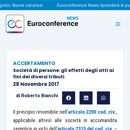
Vai
o. Buone vacanze!
Euroconference News riprenderà le pubblica
al
contenuto
ACCERTAMENTO
Società di persone: gli effetti degli atti ai
fini dei diversi tributi
28 Novembre 2017
di
Roberto Bianchi
Il principio rinvenibile nell’
articolo 2290 cod. civ.
,
applicabile altresì alle società in accomandita
semplice in virtù dell’
articolo 2315 del cod. civ.
–