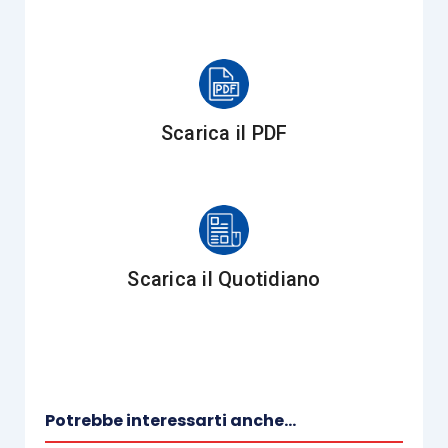
tutt
o privo di rilievo giuridico
non essendo richiesto
e/o preso in considerazione da nessuna norma di
legge
” (
Cass. Civ., n. 19689/2004
).
La Suprema Corte ha, successivamente,
Scarica il PDF
precisato che: “
d’altra parte, i superiori principi non
possono essere derogati per effetto
della consegna
spontanea della documentazione
da parte del
contribuente ove si consideri che secondo questa
Corte essa non può
(…)
rendere legittimo un
Scarica il Quotidiano
accesso operato al di fuori delle previsioni
legislative e, comunque, perché
l’eventuale
consenso o dissenso dello stesso contribuente
all’accesso, legittimo od illegittimo che sia, è del
tutto privo di rilievo giuridico
non essendo richiesto
Potrebbe interessarti anche...
e/o preso in considerazione da nessuna norma di