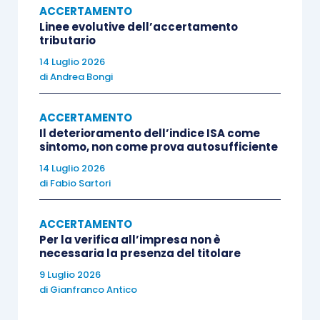
ACCERTAMENTO
Linee evolutive dell’accertamento
In particolare, la Corte di Cassazione, con la
tributario
sentenza n. 737/2021
, ha precisato che: “
è
14 Luglio 2026
legittima
l’acquisizione di documentazione
di
Andrea Bongi
custodita all’interno di una borsa rinvenuta in sede di
verifica fiscale laddove l’apertura della stessa è
ACCERTAMENTO
Il deterioramento dell’indice ISA come
avvenuta sia pur non spontaneamente, comunque
sintomo, non come prova autosufficiente
volontariamente
”
.
14 Luglio 2026
di
Fabio Sartori
In altre parole, la
mancata contestazione da
parte del contribuente
in sede di chiusura del
ACCERTAMENTO
processo verbale di constatazione
Per la verifica all’impresa non è
consente di
necessaria la presenza del titolare
superare la mancanza
dello strumento di
9 Luglio 2026
garanzia (il controllo dell’autorità giudiziaria)
di
Gianfranco Antico
specificamente previsto dall’
articolo 52, comma