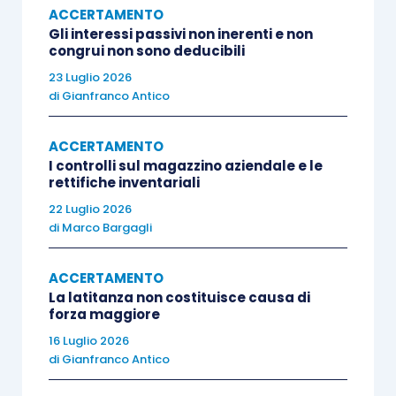
ACCERTAMENTO
legge
” (
Cass. Civ., n. 14701/2018
).
Gli interessi passivi non inerenti e non
congrui non sono deducibili
In altre parole, sia il
consenso espresso
che la
23 Luglio 2026
mancata manifestazione
di un dissenso del
di
Gianfranco Antico
contribuente o di terzi rispetto all’esercizio di
ACCERTAMENTO
una attività ispettiva eseguita al di fuori delle
I controlli sul magazzino aziendale e le
garanzie predisposte dal legislatore a tutela del
rettifiche inventariali
contribuente
non hanno efficacia sanante del
22 Luglio 2026
vizio procedimentale
.
di
Marco Bargagli
Il
ACCERTAMENTO
secondo orientamento giurisprudenziale
La latitanza non costituisce causa di
prevede che
l’autorizzazione dell’autorità
forza maggiore
giudiziaria
sia richiesta esclusivamente nel caso
16 Luglio 2026
di “
apertura coattiva
” e non anche quando ci sia la
di
Gianfranco Antico
collaborazione del contribuente
.