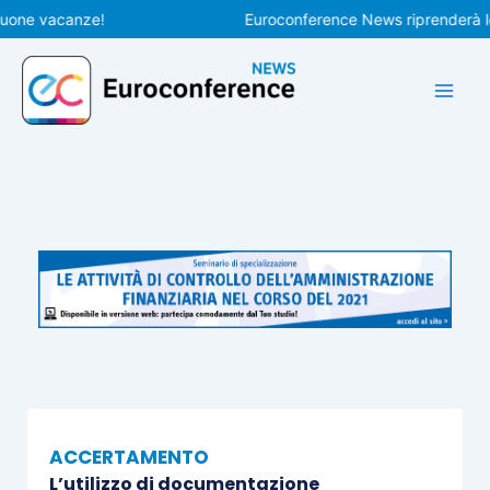
Vai
e vacanze!
Euroconference News riprenderà le pubb
al
contenuto
ACCERTAMENTO
L’utilizzo di documentazione