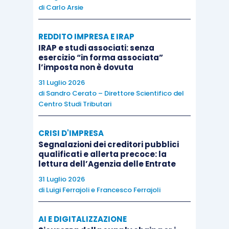
di
Carlo Arsie
della valigetta reperita in sede di accesso,
la
mancanza di autorizzazione
di cui al D.P.R. n. 633
REDDITO IMPRESA E IRAP
del 1972, articolo 52, comma 3, possa essere
IRAP e studi associati: senza
esercizio “in forma associata”
superata
dal consenso prestato
dal titolare del
l’imposta non è dovuta
diritto; se, nel caso in cui si dia risposta positiva alla
31 Luglio 2026
prima questione, il
consenso
può dirsi libero ed
di
Sandro Cerato – Direttore Scientifico del
informato
anche qualora l’amministrazione
Centro Studi Tributari
finanziaria non abbia informato il titolare del diritto
della facoltà, di cui alla L. 212 del 2000, articolo 12,
CRISI D'IMPRESA
Segnalazioni dei creditori pubblici
comma 2, di farsi assistere da un professionista
qualificati e allerta precoce: la
abilitato alla difesa dinanzi agli organi della
lettura dell’Agenzia delle Entrate
giustizia tributaria; se, infine, l’eventuale
31 Luglio 2026
di
Luigi Ferrajoli
e
Francesco Ferrajoli
inosservanza
del suddetto obbligo di informazione
ed il conseguente
vizio del consenso
del titolare del
AI E DIGITALIZZAZIONE
diritto comporti l’
inutilizzabilità
della