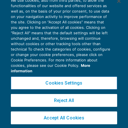
We use cookies, also from third parties, to allow the
EU AI Act e studi professionali: le
functionalities of our website and offered services as
scadenze concrete
well as, on the basis of your prior consent, to use data
on your navigation activity to improve performance of
27 Luglio 2026
the site. Clicking on “Accept All cookies” means that
di
Diego Barberi
e
Stefano Dovier
you agree to the activation of all cookies. Clicking on
"Reject All" means that the default settings will be left
unchanged and, therefore, browsing will continue
without cookies or other tracking tools other than
technical To check the categories of cookies, configure
or change your cookie preferences, please click on
Cookie Preferences. For more information about
Privacy Policy
cookies, please see our Cookie Policy.
More
Cookie Policy
information
Euroconference NEWS è una testata registrata al Tribunale di Milano Reg. n. 8556/2026
Cookies Settings
Direttore responsabile Sandro Cerato
Copyright 2016 ©
Gruppo Euroconference S.p.A.
v2.32.4
Reject All
Piazza Luigi Einaudi, 10N01 - 20124 Milano - info@ecnews.it
Capitale Sociale € 300.000,00 i.v. C.F. P.IVA Iscrizione Registro Imprese di Milano
Accept All Cookies
02776120236