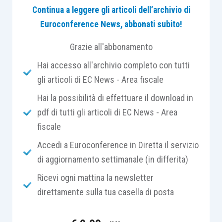
Continua a leggere gli articoli dell’archivio di
A tale proposito, l’
articolo 52, comma 3, D.P.R.
Euroconference News, abbonati subito!
633/1972
prevede che: “
in caso di accesso, di
ispezioni e verifiche
sia sempre necessaria
Grazie all'abbonamento
l’autorizzazione
del procuratore della Repubblica o
Hai accesso all'archivio completo con tutti
dell’autorità giudiziaria
più vicina per procedere
gli articoli di EC News - Area fiscale
durante l’accesso a perquisizioni personali e
all’apertura coattiva di pieghi sigillati, borse,
Hai la possibilità di effettuare il download in
casseforti, mobili, ripostigli e simili e per l’esame di
pdf di tutti gli articoli di EC News - Area
documenti e la richiesta di notizie relativamente ai
fiscale
quali è eccepito il segreto professionale ferma
Accedi a Euroconference in Diretta il servizio
restando la norma di cui all’art. 103 c.p.p.
”.
di aggiornamento settimanale (in differita)
Ricevi ogni mattina la newsletter
Tale disposizione, però, non è di facile
direttamente sulla tua casella di posta
interpretazione. Infatti, la giurisprudenza registra
decisioni contrastanti e divergenti, in particolar