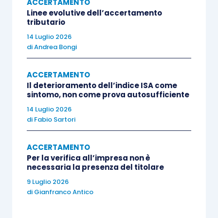
attualità.
ACCERTAMENTO
Linee evolutive dell’accertamento
tributario
Di recente, il Garante della Privacy ha sottolineato
14 Luglio 2026
l’importanza di garantire che l’uso dell’intelligenza
di
Andrea Bongi
artificiale
non comprometta i diritti fondamentali
dei contribuenti
e vengano adottate procedure
ACCERTAMENTO
Il deterioramento dell’indice ISA come
che
riducano al minimo il rischio
sintomo, non come prova autosufficiente
dell’individuazione dei c.d. “falsi positivi”.
14 Luglio 2026
di
Fabio Sartori
Nel frattempo, la giurisprudenza comunitaria e
quella nazionale iniziano a delineare i limiti ed i
ACCERTAMENTO
Per la verifica all’impresa non è
confini entro i quali
l’intelligenza artificiale può
necessaria la presenza del titolare
essere legittimamente utilizzata
nei
9 Luglio 2026
procedimenti amministrativi.
di
Gianfranco Antico
In conclusione, l’adozione dell’intelligenza