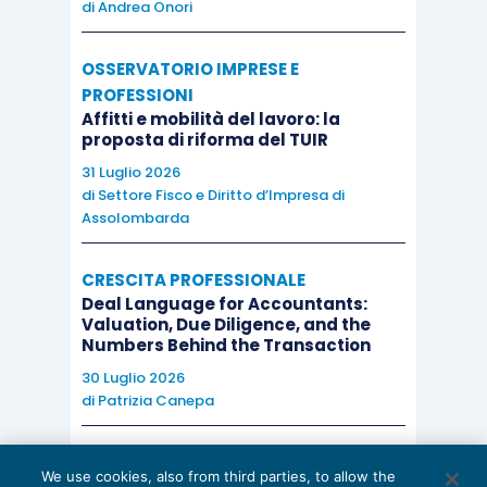
di
Andrea Onori
OSSERVATORIO IMPRESE E
PROFESSIONI
Affitti e mobilità del lavoro: la
proposta di riforma del TUIR
31 Luglio 2026
di
Settore Fisco e Diritto d’Impresa di
Assolombarda
CRESCITA PROFESSIONALE
Deal Language for Accountants:
Valuation, Due Diligence, and the
Numbers Behind the Transaction
30 Luglio 2026
di
Patrizia Canepa
AI E DIGITALIZZAZIONE
We use cookies, also from third parties, to allow the
EU AI Act e studi professionali: le