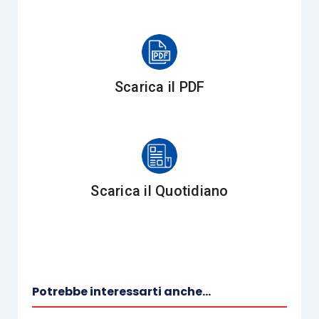
L’utilizzo delle nuove tecniche informatizzate e
più in generale dell’intelligenza artificiale,
comporta, però, anche
nuovi rischi e nuove
Scarica il PDF
esigenze di tutela per i contribuenti
. È di
fondamentale importanza, in tal senso, poter
comprendere quali siano i
criteri utilizzati dagli
algoritmi
nelle attività di analisi del rischio
per
evitare contestazioni e sanzioni
. La trasparenza
Scarica il Quotidiano
nei processi di analisi del rischio e la possibilità
di accesso ai dati utilizzati diventano
aspetti
cruciali per garantire i diritti dei cittadini
. In
questo senso sarà fondamentale capire come
verranno contemperate le esigenze di tutela dei
Potrebbe interessarti anche...
contribuenti
e i poteri dell’amministrazione