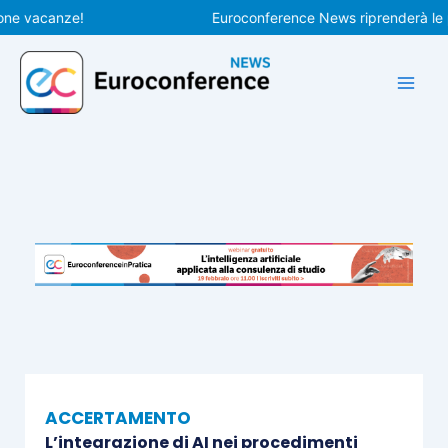
Vai
vacanze!
Euroconference News riprenderà le pubbl
al
contenuto
ACCERTAMENTO
L’integrazione di AI nei procedimenti