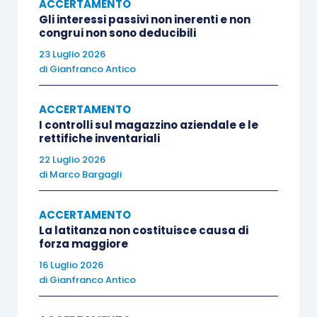
ACCERTAMENTO
finanziaria nel
regolamento attuativo delle
Gli interessi passivi non inerenti e non
analisi di rischio
, espressamente
richiesto dalla
congrui non sono deducibili
stessa norma
sopra citata.
23 Luglio 2026
di
Gianfranco Antico
Non c’è, infatti, alcun dubbio che
l’integrazione
ACCERTAMENTO
dell’intelligenza artificiale nei procedimenti
I controlli sul magazzino aziendale e le
fiscali
sollevi questioni relative alla protezione
rettifiche inventariali
dei dati personali e alla legittimità delle decisioni
22 Luglio 2026
automatizzate.
di
Marco Bargagli
ACCERTAMENTO
Anche il tema della
protezione delle
La latitanza non costituisce causa di
informazioni
contenute nell’anagrafe tributaria –
forza maggiore
con particolare riferimento all’archivio dei
16 Luglio 2026
rapporti finanziari
e alla
banca dati fatture
di
Gianfranco Antico
elettroniche integrate
– è di grande importanza e