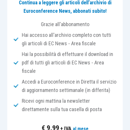
Continua a leggere gli articoli dell’archivio di
quotidianamente dalla fatturazione elettronica –
Euroconference News, abbonati subito!
è arrivato il momento di
mettere a frutto questo
preziosissimo scrigno di dati
presenti
Grazie all'abbonamento
nell’anagrafe tributaria.
Hai accesso all'archivio completo con tutti
gli articoli di EC News - Area fiscale
Si tratta ovviamente di
trattare e analizzare
Hai la possibilità di effettuare il download in
grandi volumi di dati
e di informazioni che
pdf di tutti gli articoli di EC News - Area
devono essere incrociate fra di loro al fine di
fiscale
poter identificare, sulla base di
predefiniti rischi
di evasione fiscale
, liste di contribuenti,
Accedi a Euroconference in Diretta il servizio
orientando e ottimizzando le attività di
di aggiornamento settimanale (in differita)
controllo
e di compliance nei confronti di questi
Ricevi ogni mattina la newsletter
ultimi.
direttamente sulla tua casella di posta
Già da qualche anno sono utilizzati strumenti
€
9,99
+ IVA
al mese