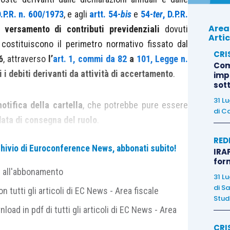
D.P.R. n. 600/1973
, e agli
artt. 54-
bis
e
54-
ter
, D.P.R.
Area
 versamento di contributi previdenziali
dovuti
Artic
, costituiscono il perimetro normativo fissato dal
CRI
6
, attraverso
l’
art. 1, commi da 82
a
101, Legge n.
Com
 debiti derivanti da attività di accertamento
.
imp
sot
31 L
otifica della cartella
, che potrebbe pure essere
di
Ca
data di consegna del ruolo
.
RED
archivio di Euroconference News, abbonati subito!
nza corrispondere le somme affidate all’Agente
IRAP
for
e di sanzioni, gli interessi di mora
di cui all’
art. 30,
e all'abbonamento
31 L
e sanzioni e le somme aggiuntive di cui all’
art. 27,
di
Sa
 tutti gli articoli di EC News - Area fiscale
e maturate a titolo di aggio
ai sensi dell’
art. 17,
Studi
nload in pdf di tutti gli articoli di EC News - Area
e do­vute
a titolo di capitale e quelle maturate a
oce­dure esecutive e di notificazione della cartella
CRI