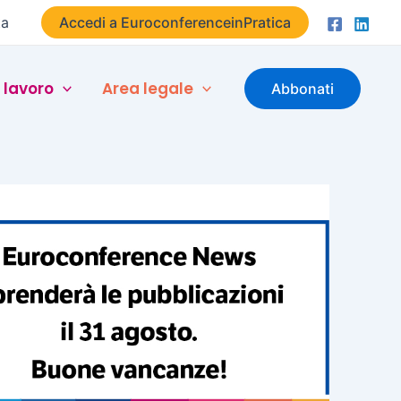
ta
Accedi a EuroconferenceinPratica
 lavoro
Area legale
Abbonati