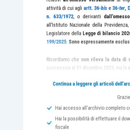
attività di cui agli
artt. 36-
bis
e
36-
ter
, 
n. 633/1972
, o derivanti
dall’omesso
all’Istituto Nazionale della Previdenza
Legislatore della
Legge di bilancio 202
199/2025
.
Sono espressamente esclusi i
Ricordiamo che
non rileva la data di n
successiva al 31 dicembre 2023, ma la
Continua a leggere gli articoli dell’
Tali debiti possono essere estinti,
se
della riscossione a titolo di interessi 
Grazi
comma 1, D.P.R. n. 602/1973
, ovvero l
Hai accesso all'archivio completo con
comma 1, D.Lgs. n. 46/1999
, e le
somm
Hai la possibilità di effettuare il dow
D.Lgs. n. 112/1999
, versando le somm
fiscale
titolo di rimborso delle spese
per le pr