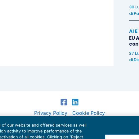
di Cassazione
n. 9429/2020
, che riconosce alla
30 L
di
Pa
e un
effetto conoscitivo dell’atto presupposto
. E
ullità dell’atto impositivo se questo ha raggiunto lo
AI 
ntuali vizi di notifica
per il raggiungimento dello
EU A
;
n. 8374/2015
;
n. 654/2014
).
con
27 L
di
Di
Privacy Policy
Cookie Policy
es of our website and offered services as well
Euroconference NEWS è una testata registrata al Tribunale di Milano Reg. n. 8556/2026
tion activity to improve performance of the
Direttore responsabile Sandro Cerato
ctivation of all cookies. Clicking on "Reject