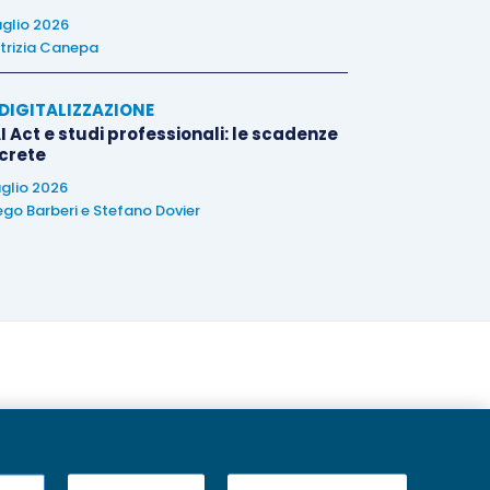
uglio 2026
trizia Canepa
E DIGITALIZZAZIONE
I Act e studi professionali: le scadenze
crete
uglio 2026
ego Barberi
e
Stefano Dovier