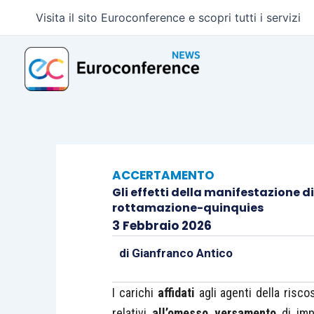
Vai
Visita il sito Euroconference e scopri tutti i servizi
al
contenuto
ACCERTAMENTO
Gli effetti della manifestazione di
rottamazione-quinquies
3 Febbraio 2026
di
Gianfranco Antico
I carichi
affidati
agli agenti della risc
relativi
all’omesso versamento
di impo