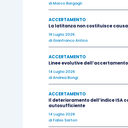
dell’estinzione dei contenziosi in co
di
Marco Bargagli
unica rata
delle somme dovute e
l’e
presentazione della dichiarazione di 
ACCERTAMENTO
La latitanza non costituisce causa
il
versamento della prima o unica ra
adottata relativamente ai debiti ric
16 Luglio 2026
di
Gianfranco Antico
riammissione
ex
art. 3-
bis
, comma 1, 
15/2025, come interpretato dall’
art. 12-
ACCERTAMENTO
108/2025.
Linee evolutive dell’accertamento
14 Luglio 2026
Ciò comporta
l’inefficacia delle sente
di
Andrea Bongi
corso del processo
e non passati in giu
ACCERTAMENTO
Il deterioramento dell’indice ISA
Inoltre,
l’istanza di rottamazione è 
autosufficiente
tributario
e a costituire la rinuncia all
14 Luglio 2026
argomentazioni operate in ordine alla 
di
Fabio Sartori
prescrizione del credito tributario
ogg