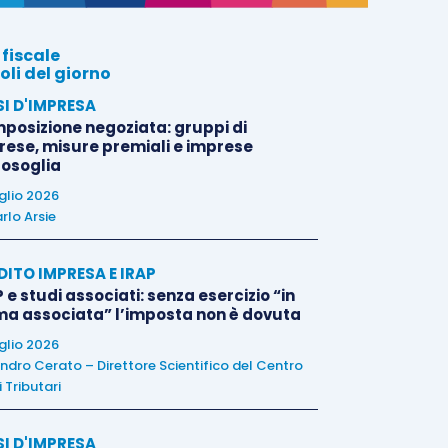
 fiscale
oli del giorno
SI D'IMPRESA
posizione negoziata: gruppi di
rese, misure premiali e imprese
tosoglia
uglio 2026
rlo Arsie
DITO IMPRESA E IRAP
 e studi associati: senza esercizio “in
ma associata” l’imposta non è dovuta
uglio 2026
ndro Cerato – Direttore Scientifico del Centro
 Tributari
SI D'IMPRESA