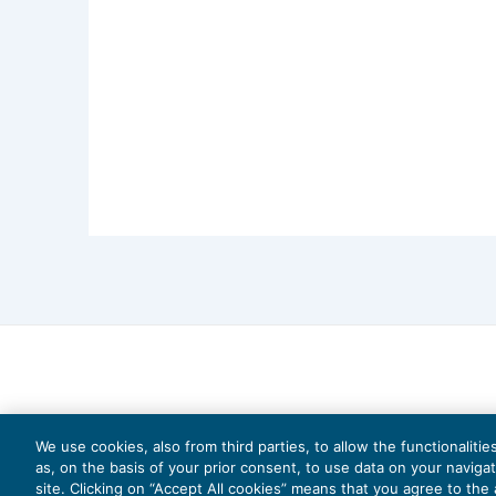
lettura
dell’ordinanza della Corte 
presentazione dell’istanza di adesion
pertanto, non può essere dichiarata la n
scopo cui era destinato
, sanando
eve
scopo dell’atto (cfr.
Cass.
n. 2203/2018
We use cookies, also from third parties, to allow the functionaliti
as, on the basis of your prior consent, to use data on your naviga
site. Clicking on “Accept All cookies” means that you agree to the a