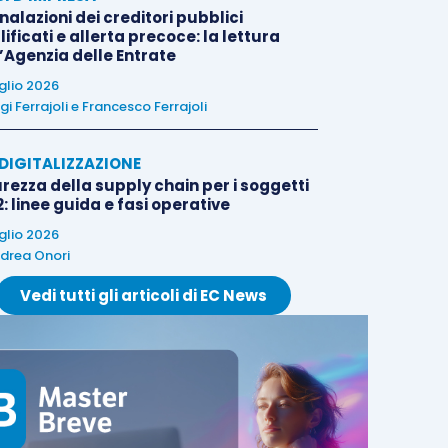
alazioni dei creditori pubblici
ificati e allerta precoce: la lettura
l’Agenzia delle Entrate
uglio 2026
igi Ferrajoli
e
Francesco Ferrajoli
E DIGITALIZZAZIONE
rezza della supply chain per i soggetti
: linee guida e fasi operative
uglio 2026
drea Onori
Vedi tutti gli articoli di EC News