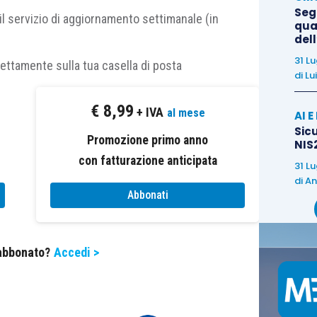
Segn
il servizio di aggiornamento settimanale (in
qual
del
al debitore, che può scegliere tra il pagamento in
31 L
rettamente sulla tua casella di posta
di
Lu
ovvero nel numero massimo di 54 rate bimestrali
,
€
8,99
+ IVA
al mese
AI 
Sicu
 rispettivamente, il 31 luglio, il 30 settembre e il
Promozione primo anno
NIS2
con fatturazione anticipata
31 L
di
An
ma, rispettivamente, il 31 gennaio, il 31 marzo, il
Abbonati
0 settembre e il 30 novembre di ciascun anno a
cinquantaquattresima, rispettivamente, il 31
 abbonato?
Accedi >
ggio 2035
.
ti
, a decorrere dal 1° agosto 2026,
gli interessi
al