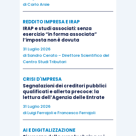
di
Carlo Arsie
documenti o messaggi che modificano e fanno
riferimento in modo specifico e inequivocabile alla
REDDITO IMPRESA E IRAP
fattura iniziale
. Incombe, tuttavia, su colui che
IRAP e studi associati: senza
chiede la detrazione dell’Iva l’onere di dimostrare di
esercizio “in forma associata”
l’imposta non è dovuta
soddisfare le condizioni per fruirne e, per
31 Luglio 2026
conseguenza,
di fornire elementi e prove, anche
di
Sandro Cerato – Direttore Scientifico del
integrativi e succedanei rispetto alle fatture, che
Centro Studi Tributari
l’amministrazione ritenga necessari per valutare se
si debba riconoscere o no la detrazione richiesta
CRISI D'IMPRESA
(cfr. Corte giustizia UE, 15 settembre 2016, causa C-
Segnalazioni dei creditori pubblici
qualificati e allerta precoce: la
516/14, Barlis 06 – Investimentos Imobiliarios e
lettura dell’Agenzia delle Entrate
Turisticos SA v Autoridade Tribudria e Aduaneira)”.
31 Luglio 2026
di
Luigi Ferrajoli
e
Francesco Ferrajoli
Conformemente, il
contribuente ha
AI E DIGITALIZZAZIONE
concretamente assolto il prescritto onere