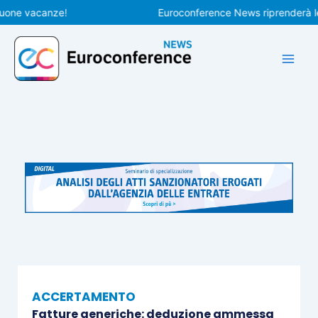
Vai
e vacanze!
Euroconference News riprenderà le pubb
al
contenuto
ACCERTAMENTO
Fatture generiche: deduzione ammessa