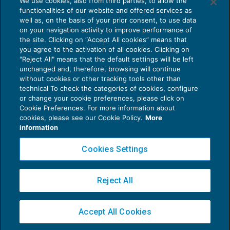
We use cookies, also from third parties, to allow the
EU AI Act e studi professionali: le
functionalities of our website and offered services as
scadenze concrete
well as, on the basis of your prior consent, to use data
on your navigation activity to improve performance of
27 Luglio 2026
the site. Clicking on “Accept All cookies” means that
di
Diego Barberi
e
Stefano Dovier
you agree to the activation of all cookies. Clicking on
"Reject All" means that the default settings will be left
unchanged and, therefore, browsing will continue
without cookies or other tracking tools other than
technical To check the categories of cookies, configure
or change your cookie preferences, please click on
Cookie Preferences. For more information about
Privacy Policy
cookies, please see our Cookie Policy.
More
Cookie Policy
information
Euroconference NEWS è una testata registrata al Tribunale di Milano Reg. n. 8556/2026
Cookies Settings
Direttore responsabile Sandro Cerato
Copyright 2016 ©
Gruppo Euroconference S.p.A.
v2.32.4
Reject All
Piazza Luigi Einaudi, 10N01 - 20124 Milano - info@ecnews.it
Capitale Sociale € 300.000,00 i.v. C.F. P.IVA Iscrizione Registro Imprese di Milano
Accept All Cookies
02776120236