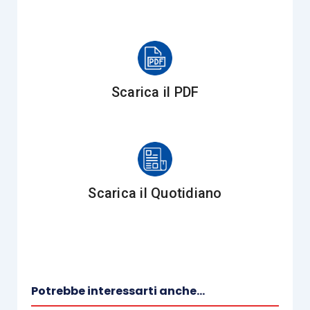
Cassazione, sentenza n. 7701 del
27.03.2013
).
Gli Ermellini hanno inoltre sancito che
“
spetta al
contribuente l’onere della prova dell’inerenza del
Scarica il PDF
costo e, ove contestata dall’Amministrazione
finanziaria, della coerenza economica dei costi
deducibili
. A tal fine non è sufficiente che la spesa
sia stata contabilizzata dall’imprenditore,
occorrendo anche che esista una
documentazione
Scarica il Quotidiano
di supporto da cui ricavare, oltre che l’importo, la
ragione e la coerenza economica della stessa,
risultando legittima, in difetto, la negazione della
deducibilità di un costo sproporzionato ai ricavi o
all’oggetto dell’impresa
”
(Corte di cassazione,
Potrebbe interessarti anche...
sentenza n. 7231 del 13.04.2016
).