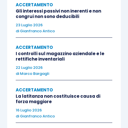
ACCERTAMENTO
Gli interessi passivi non inerenti e non
Ancora, sono stati considerati indeducibili i
costi
congrui non sono deducibili
per l’attività di consulenza infragruppo,
tenuto
23 Luglio 2026
conto della
generica descrizione riportata in
di
Gianfranco Antico
fattura
(“
con la presente vi rimettiamo fattura per
consulenza tecnico – commerciale relativa al mese
ACCERTAMENTO
I controlli sul magazzino aziendale e le
di …
”); rilevata altresì la
laconicità del contratto
rettifiche inventariali
regolante il rapporto
economico commerciale
22 Luglio 2026
(“
l’unico documento che è stato consegnato (…) è un
di
Marco Bargagli
contratto di assistenza tecnico – commerciale di
appena 10 righe
“); constatato, infine,
l’ingente
ACCERTAMENTO
La latitanza non costituisce causa di
ammontare del costo portato in deduzione
(cfr.
forza maggiore
Corte di cassazione,
sentenza n. 21184 del
16 Luglio 2026
08.10.2014
).
di
Gianfranco Antico