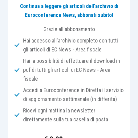
Continua a leggere gli articoli dell’archivio di
Euroconference News, abbonati subito!
Quindi, ai fini delle
imposte dirette
, per poter
dedurre i costi sostenuti dal reddito d’impresa
il
Grazie all'abbonamento
contribuente deve rispettare i noti requisiti di
Hai accesso all'archivio completo con tutti
inerenza, certezza e obiettiva determinabilità
gli articoli di EC News - Area fiscale
dell’onere iscritto in contabilità.
Hai la possibilità di effettuare il download in
pdf di tutti gli articoli di EC News - Area
In buona sostanza, deve trattarsi una “
spesa che
fiscale
si riferisce
ad attività da cui derivano ricavi o
proventi
che concorrono a formare il reddito di
Accedi a Euroconference in Diretta il servizio
impresa
” (cfr.
Corte di Cassazione, sentenza n.
di aggiornamento settimanale (in differita)
6650 del 24.03.2006
).
Ricevi ogni mattina la newsletter
direttamente sulla tua casella di posta
Con riferimento
all’onere della prova, il
contribuente ispezionato
dovrà: