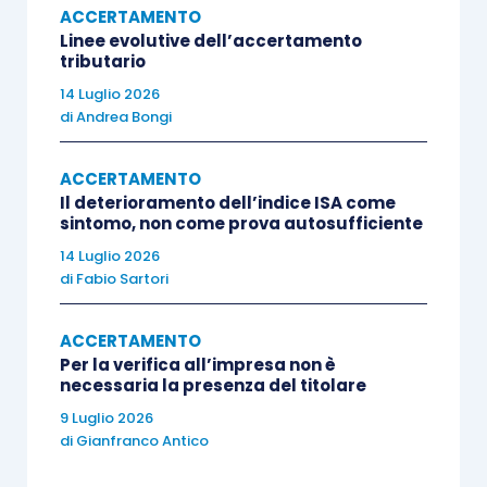
Simmetricamente,
sono stati ritenuti
ACCERTAMENTO
Linee evolutive dell’accertamento
indeducibili i costi riportati in una fattura,
con
tributario
descrizione generica
riguardante determinati
14 Luglio 2026
servizi,
non indicante gli
estremi del documento
di
Andrea Bongi
di trasporto riconducibile ai trasporti eseguiti
,
né il periodo a cui si riferiva la prestazione
(cfr.
ACCERTAMENTO
Corte di Cassazione, sentenza n. 7878 del
Il deterioramento dell’indice ISA come
sintomo, non come prova autosufficiente
20.04.2016
).
14 Luglio 2026
di
Fabio Sartori
Più di recente si segnala l’orientamento espresso
in apicibus
dalla suprema Corte
nella
sentenza n.
ACCERTAMENTO
1468/2020
nella quale,
in presenza della
Per la verifica all’impresa non è
necessaria la presenza del titolare
descrizione generica indicata in fattura, il
9 Luglio 2026
contribuente può esibire ulteriore
di
Gianfranco Antico
documentazione comprovante la natura dei
costi
che consente la
deduzione del costo
dal