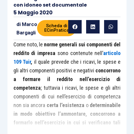
con idoneo set documentale
5 Maggio 2020
di
Marco
Scheda di
ECinPratica
Bargagli
Come noto, le
norme generali sui componenti del
reddito di impresa
sono contenute nell’
articolo
109 Tuir
,
il quale prevede che i ricavi, le spese e
gli altri componenti positivi e negativi
concorrono
a formare il reddito nell’esercizio di
competenza
; tuttavia i ricavi, le spese e gli altri
componenti di cui nell’esercizio di competenza
non sia ancora
certa l’esistenza
o
determinabile
in modo obiettivo l’ammontare,
concorrono a
formarlo nell’esercizio in cui si verificano tali
condizioni.