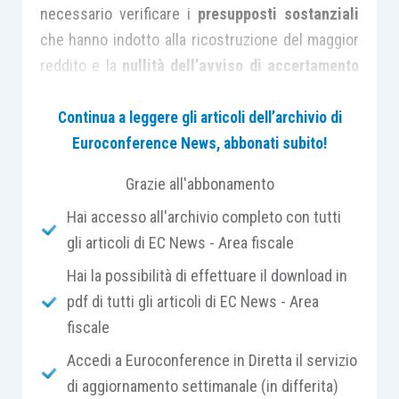
necessario verificare i
presupposti sostanziali
che hanno indotto alla ricostruzione del maggior
reddito e la
nullità dell’avviso di accertamento
notificato alla società estinta
non può essere
automaticamente estesa
anche agli
avvisi di
Continua a leggere gli articoli dell’archivio di
accertamento emanati nei confronti dei soci.
Euroconference News, abbonati subito!
Grazie all'abbonamento
È questo il principio richiamato dalla
Corte di
Hai accesso all'archivio completo con tutti
Cassazione
nell’
ordinanza n. 7168
, depositata
gli articoli di EC News - Area fiscale
ieri,
15 marzo
.
Hai la possibilità di effettuare il download in
pdf di tutti gli articoli di EC News - Area
Il caso riguarda una
S.r.l.
nei confronti della quale
fiscale
erano stati emessi
avvisi di accertamento
per il
recupero a tassazione di
ricavi non dichiarati
in
Accedi a Euroconference in Diretta il servizio
relazione alla
vendita di alcune unità
di aggiornamento settimanale (in differita)