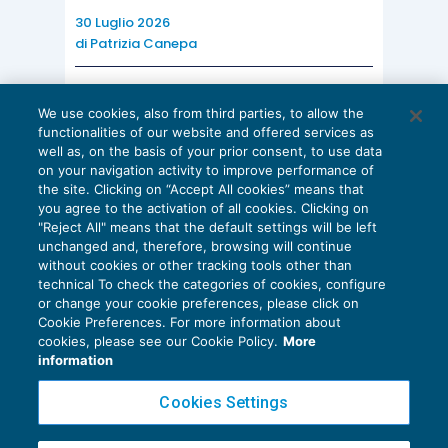
30 Luglio 2026
di
Patrizia Canepa
AI E DIGITALIZZAZIONE
We use cookies, also from third parties, to allow the
EU AI Act e studi professionali: le
functionalities of our website and offered services as
scadenze concrete
well as, on the basis of your prior consent, to use data
on your navigation activity to improve performance of
27 Luglio 2026
the site. Clicking on “Accept All cookies” means that
di
Diego Barberi
e
Stefano Dovier
you agree to the activation of all cookies. Clicking on
"Reject All" means that the default settings will be left
unchanged and, therefore, browsing will continue
without cookies or other tracking tools other than
technical To check the categories of cookies, configure
or change your cookie preferences, please click on
Cookie Preferences. For more information about
Privacy Policy
cookies, please see our Cookie Policy.
More
Cookie Policy
information
Euroconference NEWS è una testata registrata al Tribunale di Milano Reg. n. 8556/2026
Cookies Settings
Direttore responsabile Sandro Cerato
Copyright 2016 ©
Gruppo Euroconference S.p.A.
v2.32.4