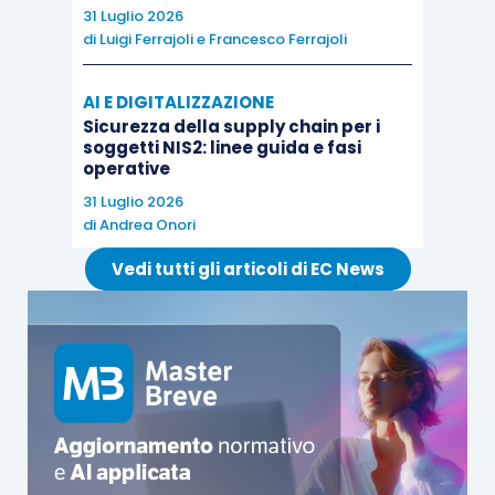
31 Luglio 2026
di
Luigi Ferrajoli
e
Francesco Ferrajoli
AI E DIGITALIZZAZIONE
Sicurezza della supply chain per i
soggetti NIS2: linee guida e fasi
operative
31 Luglio 2026
di
Andrea Onori
Vedi tutti gli articoli di EC News