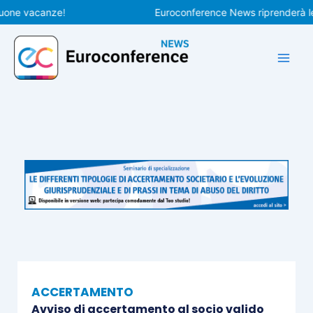
Vai
 vacanze!
Euroconference News riprenderà le pubb
al
contenuto
ACCERTAMENTO
Avviso di accertamento al socio valido