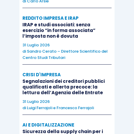
di
Carlo Arsie
La questione dei
falsi positivi
non è estranea
REDDITO IMPRESA E IRAP
anche a questo ambito di attività. Si pensi, tanto
IRAP e studi associati: senza
per fare un esempio concreto, al
numero di
esercizio “in forma associata”
l’imposta non è dovuta
comunicazioni di anomalia che annualmente
31 Luglio 2026
arrivano ai contribuenti
e che contengono errori
di
Sandro Cerato – Direttore Scientifico del
o
mancati abbinamenti
fra le varie informazioni
Centro Studi Tributari
di cui l’Agenzia delle Entrate dispone. Un
esempio: il mancato riconoscimento dei
CRISI D'IMPRESA
pagamenti effettuati in ritardo attraverso il
Segnalazioni dei creditori pubblici
qualificati e allerta precoce: la
ravvedimento operoso
.
lettura dell’Agenzia delle Entrate
31 Luglio 2026
La strada da fare è ancora molta. Non c’è dubbio,
di
Luigi Ferrajoli
e
Francesco Ferrajoli
però, che, grazie anche alle risorse del PNRR, la
nostra
Amministrazione finanziaria sta
AI E DIGITALIZZAZIONE
Sicurezza della supply chain per i
puntando molto sull’utilizzo dell’intelligenza