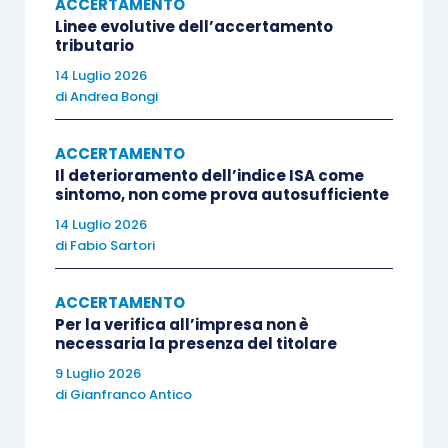
ACCERTAMENTO
intersecano le
tutele a favore dei contribuenti
Linee evolutive dell’accertamento
tributario
espressamente previste dalla normativa
tributaria con quelle della disciplina relativa al
14 Luglio 2026
di
Andrea Bongi
trattamento dei dati personali.
ACCERTAMENTO
Il deterioramento dell’indice ISA come
sintomo, non come prova autosufficiente
14 Luglio 2026
Sempre più compliance grazie all’intelligenza
di
Fabio Sartori
artificiale
ACCERTAMENTO
Analizzando il numero delle comunicazioni che
Per la verifica all’impresa non è
necessaria la presenza del titolare
ogni anno l’Agenzia delle Entrate invia ai
contribuenti, si può capire la portata innovativa e
9 Luglio 2026
di
Gianfranco Antico
dirompente delle
nuove applicazioni
informatiche
utilizzate dal Fisco.