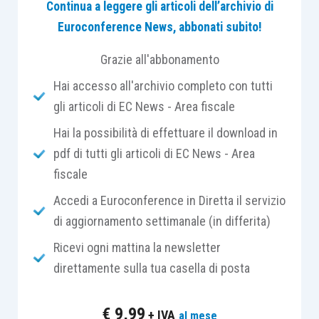
Continua a leggere gli articoli dell’archivio di
Euroconference News, abbonati subito!
Accertamento e compliance, come
2 lati di una
stessa medaglia
costituita dal
rapporto
Grazie all'abbonamento
Fisco/contribuenti
.
Hai accesso all'archivio completo con tutti
gli articoli di EC News - Area fiscale
L’utilizzo delle tecnologie informatiche e l’enorme
Hai la possibilità di effettuare il download in
mole di dati a disposizione del Fisco potrebbero
pdf di tutti gli articoli di EC News - Area
costituire gli assi portanti di una vera e propria
fiscale
rivoluzione fiscale.
Accedi a Euroconference in Diretta il servizio
Di tutti questi aspetti ci occuperemo durante il 2°
di aggiornamento settimanale (in differita)
incontro di novembre del Master Breve
di
Ricevi ogni mattina la newsletter
Euroconference.
direttamente sulla tua casella di posta
€
9,99
+ IVA
al mese