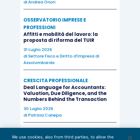
di
Andrea Onori
OSSERVATORIO IMPRESE E
PROFESSIONI
Affitti e mobilità del lavoro: la
proposta di riforma del TUIR
31 Luglio 2026
di
Settore Fisco e Diritto d’Impresa di
Assolombarda
CRESCITA PROFESSIONALE
Deal Language for Accountants:
Valuation, Due Diligence, and the
Numbers Behind the Transaction
30 Luglio 2026
di
Patrizia Canepa
AI E DIGITALIZZAZIONE
We use cookies, also from third parties, to allow the
EU AI Act e studi professionali: le