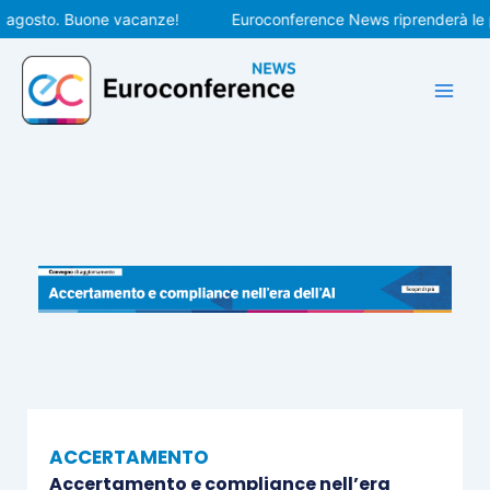
Vai
osto. Buone vacanze!
Euroconference News riprenderà le pubbl
al
contenuto
ACCERTAMENTO
Accertamento e compliance nell’era